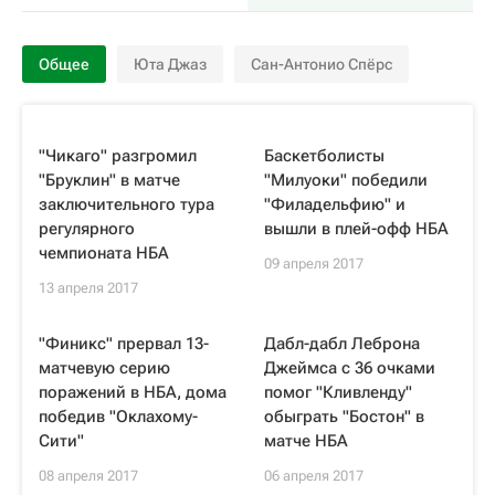
Общее
Юта Джаз
Сан-Антонио Спёрс
"Чикаго" разгромил
Баскетболисты
"Бруклин" в матче
"Милуоки" победили
заключительного тура
"Филадельфию" и
регулярного
вышли в плей-офф НБА
чемпионата НБА
09 апреля 2017
13 апреля 2017
"Финикс" прервал 13-
Дабл-дабл Леброна
матчевую серию
Джеймса с 36 очками
поражений в НБА, дома
помог "Кливленду"
победив "Оклахому-
обыграть "Бостон" в
Сити"
матче НБА
08 апреля 2017
06 апреля 2017