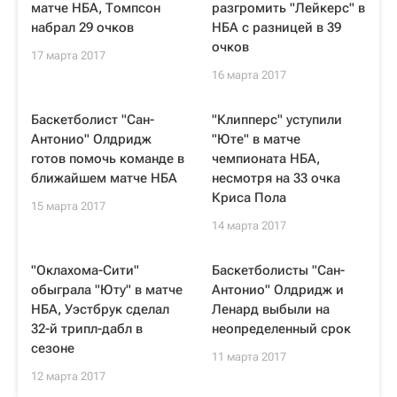
матче НБА, Томпсон
разгромить "Лейкерс" в
набрал 29 очков
НБА с разницей в 39
очков
17 марта 2017
16 марта 2017
Баскетболист "Сан-
"Клипперс" уступили
Антонио" Олдридж
"Юте" в матче
готов помочь команде в
чемпионата НБА,
ближайшем матче НБА
несмотря на 33 очка
Криса Пола
15 марта 2017
14 марта 2017
"Оклахома-Сити"
Баскетболисты "Сан-
обыграла "Юту" в матче
Антонио" Олдридж и
НБА, Уэстбрук сделал
Ленард выбыли на
32-й трипл-дабл в
неопределенный срок
сезоне
11 марта 2017
12 марта 2017