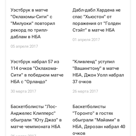
Уэстбрук в матче
Дабл-дабл Хардена не
"Оклахомы-Сити" с
спас "Хьюстон" от
"Милуоки" повторил
поражения от "Голден
рекорд по трипл-
Стэйт" в матче НБА
даблам в НБА
01 апреля 2017
05 апреля 2017
Уэстбрук набрал 57 из
"Кливленд" уступил
114 очков "Оклахома-
"Вашингтону" в матче
Сити" в победном матче
НБА, Джон Уолл набрал
НБА с "Орландо"
37 очков
30 марта 2017
26 марта 2017
Баскетболисты "Лос-
Баскетболисты
Анджелес Клипперс"
"Торонто" в гостях
обыграли "Юту Джаз" в
обыграли "Майами" в
матче чемпионата НБА
НБА, Дерозан набрал 40
очков