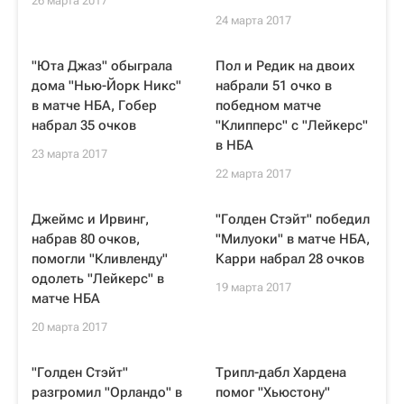
26 марта 2017
24 марта 2017
"Юта Джаз" обыграла
Пол и Редик на двоих
дома "Нью-Йорк Никс"
набрали 51 очко в
в матче НБА, Гобер
победном матче
набрал 35 очков
"Клипперс" с "Лейкерс"
в НБА
23 марта 2017
22 марта 2017
Джеймс и Ирвинг,
"Голден Стэйт" победил
набрав 80 очков,
"Милуоки" в матче НБА,
помогли "Кливленду"
Карри набрал 28 очков
одолеть "Лейкерс" в
19 марта 2017
матче НБА
20 марта 2017
"Голден Стэйт"
Трипл-дабл Хардена
разгромил "Орландо" в
помог "Хьюстону"