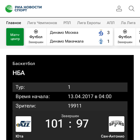
Главное
Лига Чемпионов
РПЛ
Лига Европы
АПЛ
Ла Лига
3
Динамо Москва
Матч-
Футбол
Футбол
центр
1
Динамо Махачкала
Завершен
Завершен
Баскетбол
НБА
Тур:
1
Время начала:
13.04.2017 в 04:00
Зрители:
19911
Завершен
101
:
97
Юта
Сан-Антонио