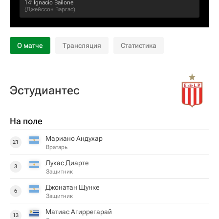
14‎’‎
Ignacio Bailone
(
Джейссон Варгас
)
О матче
Трансляция
Статистика
Эстудиантес
На поле
Мариано Андухар
21
Вратарь
Лукас Диарте
3
Защитник
Джонатан Щунке
6
Защитник
Матиас Агиррегарай
13