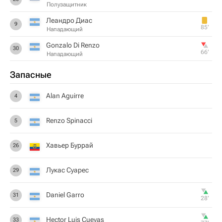
Полузащитник
Леандро Диас
9
85‎’‎
Нападающий
Gonzalo Di Renzo
30
66‎’‎
Нападающий
Запасные
Alan Aguirre
4
Renzo Spinacci
5
Хавьер Буррай
26
Лукас Суарес
29
Daniel Garro
31
28‎’‎
Hector Luis Cuevas
33