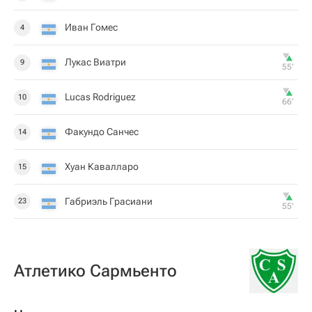
Иван Гомес
4
Лукас Виатри
9
55‎’‎
Lucas Rodriguez
10
66‎’‎
Факундо Санчес
14
Хуан Кавалларо
15
Габриэль Грасиани
23
55‎’‎
Атлетико Сармьенто