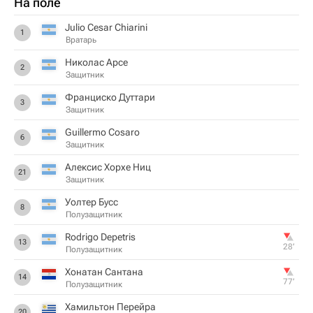
На поле
Julio Cesar Chiarini
1
Вратарь
Николас Арсе
2
Защитник
Франциско Дуттари
3
Защитник
Guillermo Cosaro
6
Защитник
Алексис Хорхе Ниц
21
Защитник
Уолтер Бусс
8
Полузащитник
Rodrigo Depetris
13
28‎’‎
Полузащитник
Хонатан Сантана
14
77‎’‎
Полузащитник
Хамильтон Перейра
20