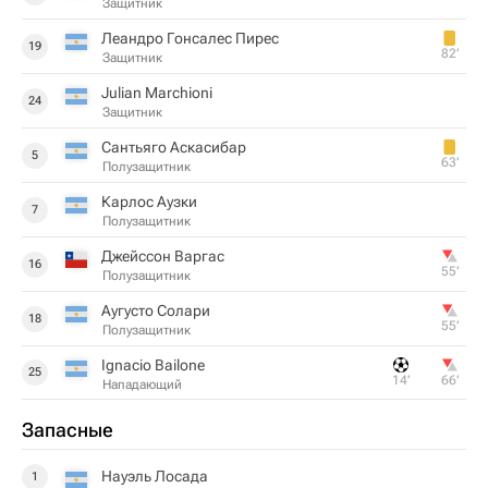
Защитник
Леандро Гонсалес Пирес
19
82‎’‎
Защитник
Julian Marchioni
24
Защитник
Сантьяго Аскасибар
5
63‎’‎
Полузащитник
Карлос Аузки
7
Полузащитник
Джейссон Варгас
16
55‎’‎
Полузащитник
Аугусто Солари
18
55‎’‎
Полузащитник
Ignacio Bailone
25
14‎’‎
66‎’‎
Нападающий
Запасные
Науэль Лосада
1