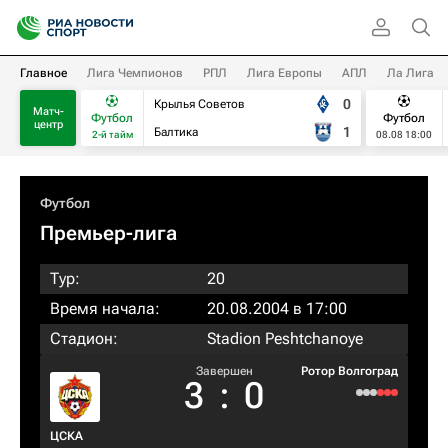
Главное
Лига Чемпионов
РПЛ
Лига Европы
АПЛ
Ла Лига
0
Крылья Советов
Матч-
Футбол
Футбол
центр
1
Балтика
2-й тайм
08.08 18:00
Футбол
Премьер-лига
Тур:
20
Время начала:
20.08.2004 в 17:00
Стадион:
Stadion Peshtchanoye
Завершен
Ротор Волгоград
3
:
0
ЦСКА