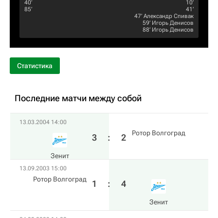
40‎’‎
10‎’‎
85‎’‎
41‎’‎
47‎’‎
Александр Спивак
59‎’‎
Игорь Денисов
88‎’‎
Игорь Денисов
Статистика
Последние матчи между собой
13.03.2004 14:00
Ротор Волгоград
3
:
2
Зенит
13.09.2003 15:00
Ротор Волгоград
1
:
4
Зенит