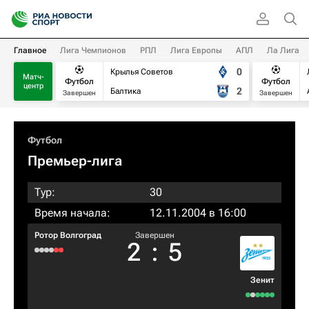
Главное
Лига Чемпионов
РПЛ
Лига Европы
АПЛ
Ла Лига
0
Крылья Советов
Матч-
Футбол
Футбол
центр
2
Балтика
Завершен
Завершен
Футбол
Премьер-лига
Тур:
30
Время начала:
12.11.2004 в 16:00
Ротор Волгоград
Завершен
2
:
5
Зенит