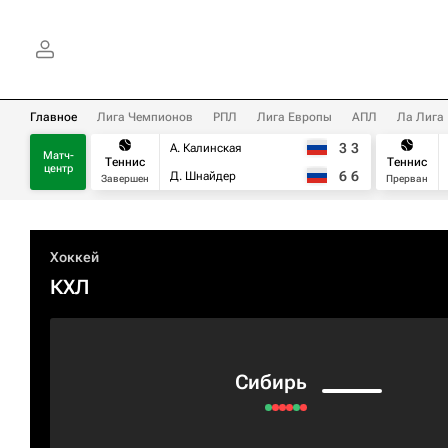
Главное
Лига Чемпионов
РПЛ
Лига Европы
АПЛ
Ла Лига
3
3
А. Калинская
Матч-
Теннис
Теннис
центр
6
6
Д. Шнайдер
Завершен
Прерван
Хоккей
КХЛ
Сибирь