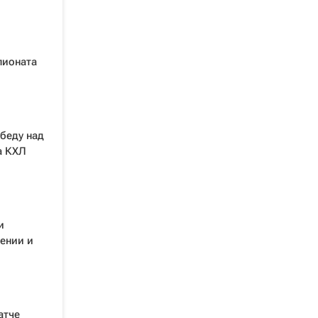
пионата
беду над
а КХЛ
и
ении и
атче