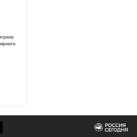
играла
лярного