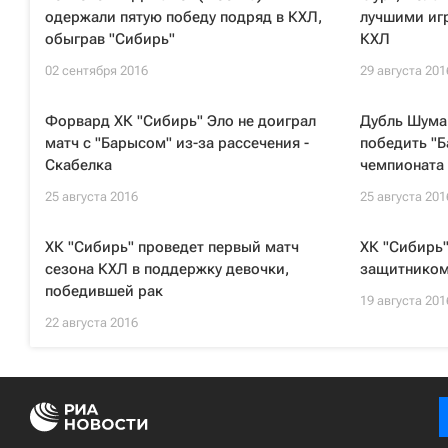
одержали пятую победу подряд в КХЛ,
лучшими иг
обыграв "Сибирь"
КХЛ
02 сентября 2016
29 августа 201
Форвард ХК "Сибирь" Эло не доиграл
Дубль Шума
матч с "Барысом" из-за рассечения -
победить "Б
Скабелка
чемпионата
25 августа 2016
25 августа 201
ХК "Сибирь" проведет первый матч
ХК "Сибирь"
сезона КХЛ в поддержку девочки,
защитником
победившей рак
19 августа 201
22 августа 2016