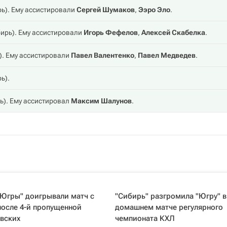
рь
). Ему ассистировали
Сергей Шумаков
,
Ээро Эло
.
ирь
). Ему ассистировали
Игорь Фефелов
,
Алексей Скабелка
.
). Ему ассистировали
Павел Валентенко
,
Павел Медведев
.
рь
).
ь
). Ему ассистировал
Максим Шалунов
.
"Югры" доигрывали матч с
"Сибирь" разгромила "Югру" в
после 4-й пропущенной
домашнем матче регулярного
вских
чемпионата КХЛ