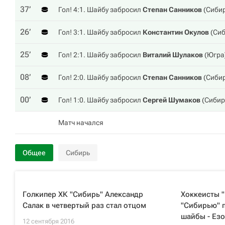
37‎’‎
Гол! 4:1. Шайбу забросил
Степан Санников
(
Сиби
26‎’‎
Гол! 3:1. Шайбу забросил
Константин Окулов
(
Сиб
25‎’‎
Гол! 2:1. Шайбу забросил
Виталий Шулаков
(
Югра
08‎’‎
Гол! 2:0. Шайбу забросил
Степан Санников
(
Сиби
00‎’‎
Гол! 1:0. Шайбу забросил
Сергей Шумаков
(
Сибир
Матч начался
Общее
Сибирь
Голкипер ХК "Сибирь" Александр
Хоккеисты 
Салак в четвертый раз стал отцом
"Сибирью" 
шайбы - Езо
12 сентября 2016