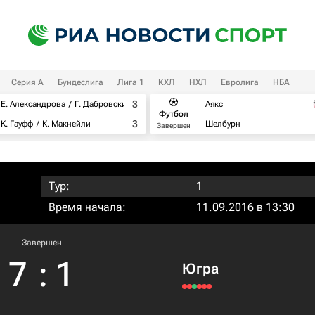
Серия А
Бундеслига
Лига 1
КХЛ
НХЛ
Евролига
НБА
3
Е. Александрова
Г. Дабровски
Аякс
Футбол
3
К. Гауфф
К. Макнейли
Шелбурн
Завершен
Тур:
1
Время начала:
11.09.2016 в 13:30
Завершен
7
:
1
Югра