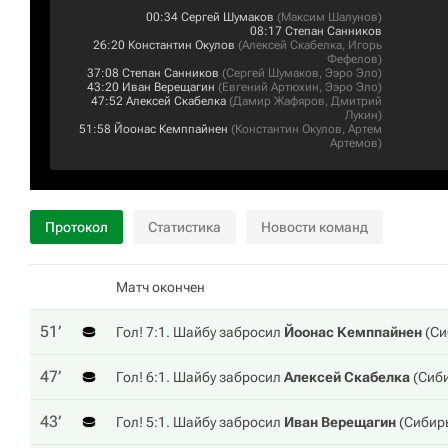
00:34
Сергей Шумаков
(
Максим Шалунов
)
08:17
Степан Санников
26:20
Константин Окулов
(
Алексей Скабелка
,
Игорь
Фефелов
)
37:08
Степан Санников
(
Сергей Шумаков
,
Ээро Эло
)
43:20
Иван Верещагин
(
Евгений Артюхин
,
Ээро Эло
)
47:52
Алексей Скабелка
(
Дамир Жафяров
,
Дмитрий
Лукин
)
51:58
Йоонас Кемппайнен
(
Константин Окулов
,
Артем
Артемов
)
Протокол
Статистика
Новости команд
Матч окончен
51‎’‎
Гол! 7:1. Шайбу забросил
Йоонас Кемппайнен
(
Си
47‎’‎
Гол! 6:1. Шайбу забросил
Алексей Скабелка
(
Сиб
43‎’‎
Гол! 5:1. Шайбу забросил
Иван Верещагин
(
Сибир