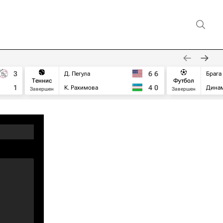
3
6
6
Д. Пегула
Брага
Теннис
Футбол
1
4
0
К. Рахимова
Дина
Завершен
Завершен