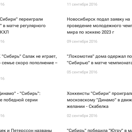
016
11 сентября 2016
"Сибири" переиграли
Новосибирск подал заявку на
 в матче регулярного
проведение молодежного чем
 КХЛ
мира по хоккею 2023 г
016
09 сентября 2016
 "Сибирь" Салак не играет,
"Локомотив" дома одержал по
го семье скоро пополнение –
"Сибирью" в матче чемпионат
05 сентября 2016
016
инамо" - "Сибирь":
Хоккеисты "Сибири" проиграл
е победной серии
московскому "Динамо" в движ
желании - Скабелка
016
02 сентября 2016
ек и Петерссон названы
"Сибирь" победила "Югру" в м