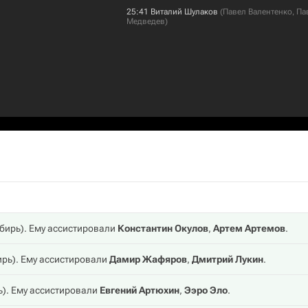
25:41
Виталий Шулаков
(
Павел Валентенко
,
Па
Медведев
)
бирь
). Ему ассистировали
Константин Окулов
,
Артем Артемов
.
ирь
). Ему ассистировали
Дамир Жафяров
,
Дмитрий Лукин
.
ь
). Ему ассистировали
Евгений Артюхин
,
Ээро Эло
.