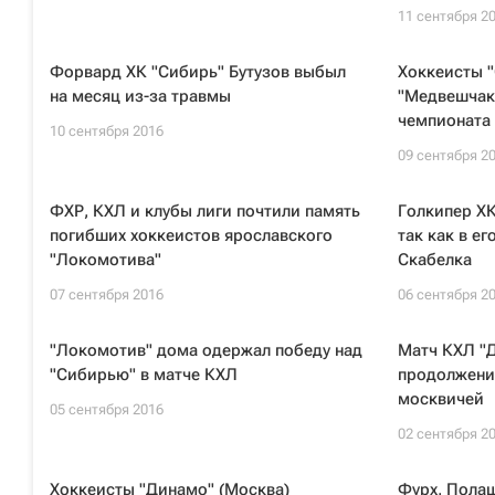
11 сентября 2
Форвард ХК "Сибирь" Бутузов выбыл
Хоккеисты 
на месяц из-за травмы
"Медвешчак"
чемпионата
10 сентября 2016
09 сентября 2
ФХР, КХЛ и клубы лиги почтили память
Голкипер ХК
погибших хоккеистов ярославского
так как в е
"Локомотива"
Скабелка
07 сентября 2016
06 сентября 2
"Локомотив" дома одержал победу над
Матч КХЛ "Д
"Сибирью" в матче КХЛ
продолжени
москвичей
05 сентября 2016
02 сентября 2
Хоккеисты "Динамо" (Москва)
Фурх, Полаш