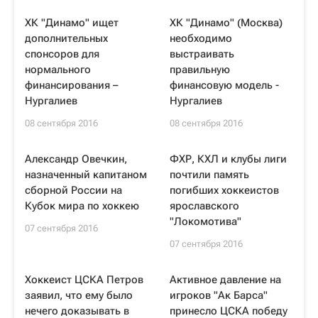
ХК "Динамо" ищет
ХК "Динамо" (Москва)
дополнительных
необходимо
спонсоров для
выстраивать
нормального
правильную
финансирования –
финансовую модель -
Нургалиев
Нургалиев
08 сентября 2016
08 сентября 2016
Александр Овечкин,
ФХР, КХЛ и клубы лиги
назначенный капитаном
почтили память
сборной России на
погибших хоккеистов
Кубок мира по хоккею
ярославского
"Локомотива"
07 сентября 2016
07 сентября 2016
Хоккеист ЦСКА Петров
Активное давление на
заявил, что ему было
игроков "Ак Барса"
нечего доказывать в
принесло ЦСКА победу