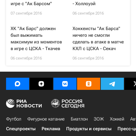
игре с "Ак Барсом"
- Холлоуэй
07 сентября 2016
06 сентября 2016
ХК "Ак Барс" должен
Хоккеисты "Ак Барса"
был выжимать
ничего не смогли
максимум из моментов
сделать в атаке в матче
в игре с ЦСКА - Ткачев
КХЛ с ЦСКА - Секач
06 сентября 2016
06 сентября 2016
Футбол
Фигурное катание
Биатлон
ЗОЖ
Хоккей
Ав
Спецпроекты
Реклама
Продукты и сервисы
Пресс-ц