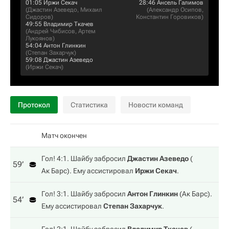
01:05
Иржи Секач
28:46
Ансель Галимов
(
Джастин Азеведо
,
Михаил
(
Александр Осипов
,
Сидоров
)
Константин Горовиков
)
49:55
Владимир Ткачев
(
Андрей Чибисов
,
Артем
Лукоянов
)
54:04
Антон Глинкин
(
Степан Захарчук
)
59:08
Джастин Азеведо
(
Иржи Секач
)
Протокол
Статистика
Новости команд
Матч окончен
Гол! 4:1. Шайбу забросил
Джастин Азеведо
(
59‎’‎
Ак Барс
). Ему ассистировал
Иржи Секач
.
Гол! 3:1. Шайбу забросил
Антон Глинкин
(
Ак Барс
).
54‎’‎
Ему ассистировал
Степан Захарчук
.