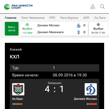
Главное
Лига Чемпионов
РПЛ
Лига Европы
АПЛ
Ла Лига
0
Динамо Москва
Матч-
Футбол
Футбол
центр
0
Динамо Махачкала
1-й тайм
09.08 17:00
Хоккей
КХЛ
Тур:
1
Время начала:
08.09.2016 в 19:30
Завершен
4
:
1
Ак Барс
Динамо Москва