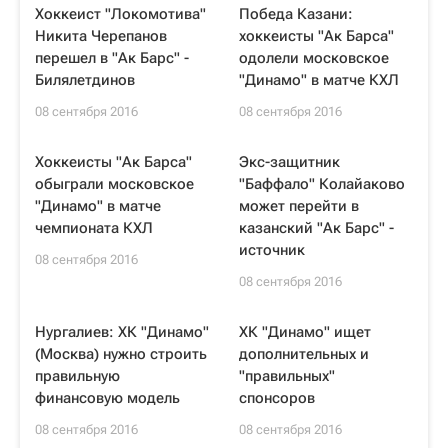
Хоккеист "Локомотива"
Победа Казани:
Никита Черепанов
хоккеисты "Ак Барса"
перешел в "Ак Барс" -
одолели московское
Билялетдинов
"Динамо" в матче КХЛ
08 сентября 2016
08 сентября 2016
Хоккеисты "Ак Барса"
Экс-защитник
обыграли московское
"Баффало" Колайаково
"Динамо" в матче
может перейти в
чемпионата КХЛ
казанский "Ак Барс" -
источник
08 сентября 2016
08 сентября 2016
Нургалиев: ХК "Динамо"
ХК "Динамо" ищет
(Москва) нужно строить
дополнительных и
правильную
"правильных"
финансовую модель
спонсоров
08 сентября 2016
08 сентября 2016