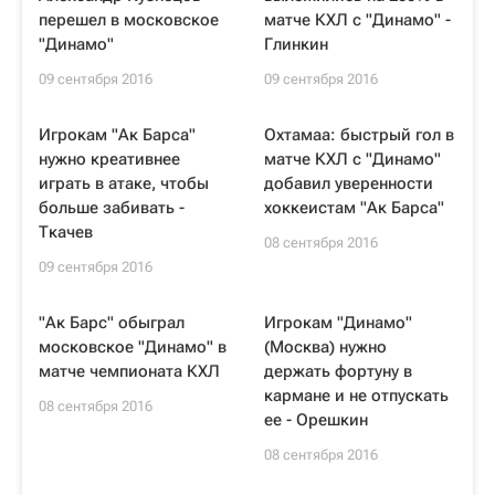
перешел в московское
матче КХЛ с "Динамо" -
"Динамо"
Глинкин
09 сентября 2016
09 сентября 2016
Игрокам "Ак Барса"
Охтамаа: быстрый гол в
нужно креативнее
матче КХЛ с "Динамо"
играть в атаке, чтобы
добавил уверенности
больше забивать -
хоккеистам "Ак Барса"
Ткачев
08 сентября 2016
09 сентября 2016
"Ак Барс" обыграл
Игрокам "Динамо"
московское "Динамо" в
(Москва) нужно
матче чемпионата КХЛ
держать фортуну в
кармане и не отпускать
08 сентября 2016
ее - Орешкин
08 сентября 2016