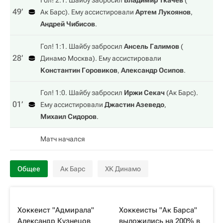
Гол! 2:1. Шайбу забросил
Владимир Ткачев
(
49‎’‎
Ак Барс
). Ему ассистировали
Артем Лукоянов
,
Андрей Чибисов
.
Гол! 1:1. Шайбу забросил
Ансель Галимов
(
28‎’‎
Динамо Москва
). Ему ассистировали
Константин Горовиков
,
Александр Осипов
.
Гол! 1:0. Шайбу забросил
Иржи Секач
(
Ак Барс
).
01‎’‎
Ему ассистировали
Джастин Азеведо
,
Михаил Сидоров
.
Матч начался
Общее
Ак Барс
ХК Динамо
Хоккеист "Адмирала"
Хоккеисты "Ак Барса"
Александр Кузнецов
выложились на 200% в