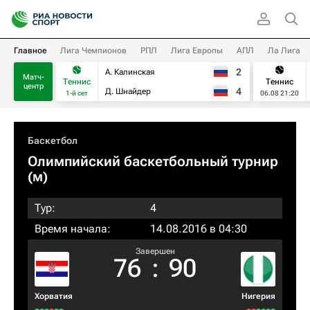
Главное
Лига Чемпионов
РПЛ
Лига Европы
АПЛ
Ла Лига
2
А. Калинская
Матч-
Теннис
Теннис
центр
4
Д. Шнайдер
1-й сет
06.08 21:20
Баскетбол
Олимпийский баскетбольный турнир
(м)
Тур:
4
Время начала:
14.08.2016 в 04:30
Завершен
76
:
90
Хорватия
Нигерия