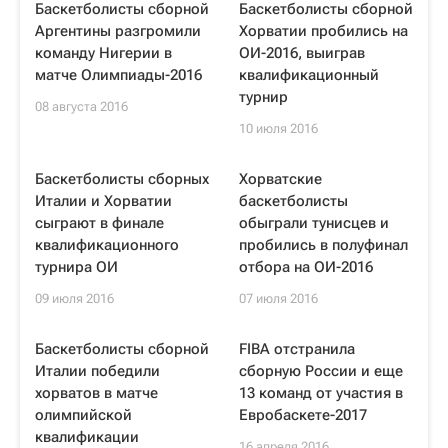
Баскетболисты сборной
Баскетболисты сборной
Аргентины разгромили
Хорватии пробились на
команду Нигерии в
ОИ-2016, выиграв
матче Олимпиады-2016
квалификационный
турнир
08 августа 2016
10 июля 2016
Баскетболисты сборных
Хорватские
Италии и Хорватии
баскетболисты
сыграют в финале
обыграли тунисцев и
квалификационного
пробились в полуфинал
турнира ОИ
отбора на ОИ-2016
09 июля 2016
07 июля 2016
Баскетболисты сборной
FIBA отстранила
Италии победили
сборную России и еще
хорватов в матче
13 команд от участия в
олимпийской
Евробаскете-2017
квалификации
16 апреля 2016