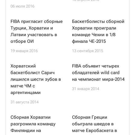
06 июля 2016
FIBA пригласит сборные
Баскетболисты сборной
Турции, Хорватии и
Хорватии проиграли
Латвии участвовать в
команде Чехии в 1/8
отборе ОИ
финала ЧЕ-2015
19 января 2016
13 сентября 2015
Хорватский
FIBA объявит четырех
баскетболист Сарич
обладателей wild card
лишился шести зубов в
на чемпионат мира-2014
матче ЧМ с
31 января 2014
аргентинцами
31 августа 2014
Сборная Хорватии
Сборная Греции
разгромила команду
обыграла шведов в
Финляндии на
матче Евробаскета в