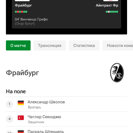
Фрайбург
Айнтрахт Фр
04‎’‎
Винченцо Грифо
(
Онур Булут
)
О матче
Трансляция
Статистика
Новости ком
Фрайбург
На поле
Александр Шволов
1
Вратарь
Чаглар Сеюнджю
4
Защитник
Паскаль Штенцель