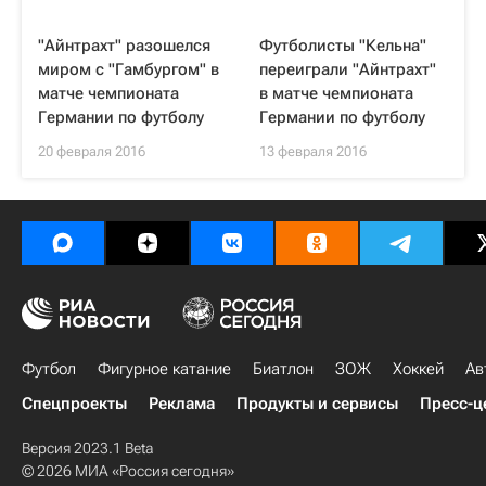
"Айнтрахт" разошелся
Футболисты "Кельна"
миром с "Гамбургом" в
переиграли "Айнтрахт"
матче чемпионата
в матче чемпионата
Германии по футболу
Германии по футболу
20 февраля 2016
13 февраля 2016
Футбол
Фигурное катание
Биатлон
ЗОЖ
Хоккей
Ав
Спецпроекты
Реклама
Продукты и сервисы
Пресс-ц
Версия 2023.1 Beta
© 2026 МИА «Россия сегодня»