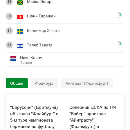
Майкл Эктор
15
Шани Тарашай
30
58‎’‎
Бранимир Хргота
31
Талеб Тавата
33
80‎’‎
Нико Ковач
Тренер
Общее
Фрайбург
Айнтрахт (Франкфурт)
"Боруссия" (Дортмунд)
Соперник ЦСКА по ЛЧ
обыграла "Фрайбург" в
"Байер" проиграл
5-м туре чемпионата
"Айнтрахту"
Германии по футболу
(Франкфурт) в