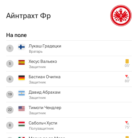
Айнтрахт Фр
На поле
Лукаш Градецки
1
Вратарь
Хесус Вальехо
5
05‎’‎
Защитник
Бастиан Очипка
6
80‎’‎
Защитник
Давид Абрахам
19
Защитник
Тимоти Чендлер
22
Защитник
Сабольч Хусти
8
75‎’‎
Полузащитник