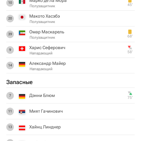
Марко де ла Мора
10
45‎’‎
Полузащитник
Макото Хасэбэ
20
Полузащитник
Омар Маскарель
39
68‎’‎
Полузащитник
Харис Сеферович
9
58‎’‎
Нападающий
Александр Майер
14
Нападающий
Запасные
Дэнни Блюм
7
75‎’‎
Мият Гачинович
11
Хайнц Линднер
13