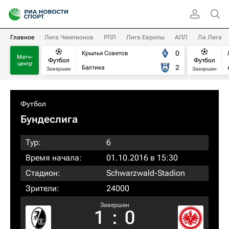
Главное
Лига Чемпионов
РПЛ
Лига Европы
АПЛ
Ла Лига
0
Крылья Советов
Матч-
Футбол
Футбол
центр
2
Балтика
Завершен
Завершен
Футбол
Бундеслига
Тур:
6
Время начала:
01.10.2016 в 15:30
Стадион:
Schwarzwald-Stadion
Зрители:
24000
Завершен
1
:
0