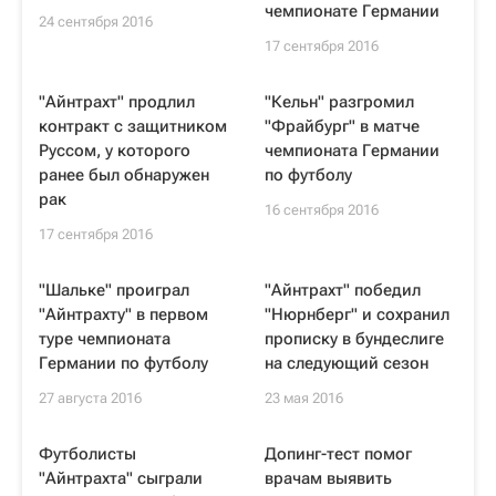
чемпионате Германии
24 сентября 2016
17 сентября 2016
"Айнтрахт" продлил
"Кельн" разгромил
контракт с защитником
"Фрайбург" в матче
Руссом, у которого
чемпионата Германии
ранее был обнаружен
по футболу
рак
16 сентября 2016
17 сентября 2016
"Шальке" проиграл
"Айнтрахт" победил
"Айнтрахту" в первом
"Нюрнберг" и сохранил
туре чемпионата
прописку в бундеслиге
Германии по футболу
на следующий сезон
27 августа 2016
23 мая 2016
Футболисты
Допинг-тест помог
"Айнтрахта" сыграли
врачам выявить