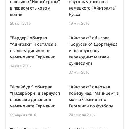
вничью с "Нюрнбергом"
опухоль у капитана
в первом стыковом
немецкого "Айнтрахта"
матче
Русса
20 мая 2016
19 мая 2016
"Вердер" обыграл
"Айнтрахт" обыграл
"Айнтрахт" и остался в
"Боруссию" (Дортмунд)
высшем дивизионе
и покинул зону
чемпионата Германии
переходных матчей
бундеслиги
14 мая 2016
07 мая 2016
"Фрайбург" обыграл
"Айнтрахт" одержал
"Падерборн" и вернулся
победу над "Майнцем" в
в высший дивизион
матче чемпионата
чемпионата Германии
Германии по футболу
29 апреля 2016
24 апреля 2016