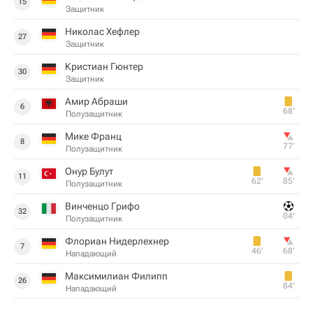
15
Защитник
Николас Хефлер
27
Защитник
Кристиан Гюнтер
30
Защитник
Амир Абраши
6
68‎’‎
Полузащитник
Мике Франц
8
77‎’‎
Полузащитник
Онур Булут
11
62‎’‎
85‎’‎
Полузащитник
Винченцо Грифо
32
04‎’‎
Полузащитник
Флориан Нидерлехнер
7
46‎’‎
68‎’‎
Нападающий
Максимилиан Филипп
26
84‎’‎
Нападающий