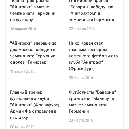
"Байер" разгромил
Гол Рибери принес
"Айнтрахт" в матче
"Баварии" победу над
чемпионата Германии
"Айнтрахтом" в
по футболу
чемпионате Германии
16 апреля 2016
02 апреля 2016
"Айнтрахт" впервые за
Нико Ковач стал
два месяца победил в
главным тренером
чемпионате Германии,
немецкого футбольного
одолев "Ганновер"
клуба "Айнтрахт"
(Франкфурт)
19 марта 2016
08 марта 2016
Главный тренер
Футболисты "Баварии"
футбольного клуба
проиграли "Майнцу" в
"Айнтрахт" (Франкфурт)
матче чемпионата
Армин Фе отправлен в
Германии
отставку
03 марта 2016
06 марта 2016