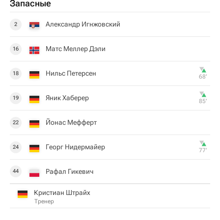
Запасные
Александр Игнжовский
2
Матс Меллер Дэли
16
Нильс Петерсен
18
68‎’‎
Яник Хаберер
19
85‎’‎
Йонас Мефферт
22
Георг Нидермайер
24
77‎’‎
Рафал Гикевич
44
Кристиан Штрайх
Тренер