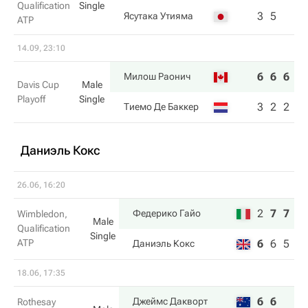
Qualification
Single
3
5
Ясутака Утияма
ATP
14.09, 23:10
6
6
6
Милош Раонич
Davis Cup
Male
Playoff
Single
3
2
2
Тиемо Де Баккер
Даниэль Кокс
26.06, 16:20
2
7
7
Федерико Гайо
Wimbledon,
Male
Qualification
Single
ATP
6
6
5
Даниэль Кокс
18.06, 17:35
6
6
Джеймс Дакворт
Rothesay