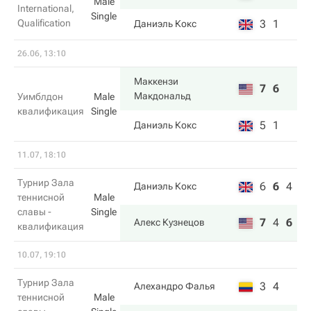
Male
International,
Single
Qualification
3
1
Даниэль Кокс
26.06, 13:10
Маккензи
7
6
Макдональд
Уимблдон
Male
квалификация
Single
5
1
Даниэль Кокс
11.07, 18:10
Турнир Зала
6
6
4
Даниэль Кокс
теннисной
Male
славы -
Single
7
4
6
Алекс Кузнецов
квалификация
10.07, 19:10
Турнир Зала
3
4
Алехандро Фалья
теннисной
Male