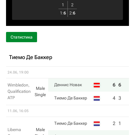
1
2
1
:
6
2
:
6
Статистика
Тиемо Де Баккер
24.06, 19:00
6
6
Деннис Новак
Wimbledon,
Male
Qualification
Single
ATP
4
3
Тиемо Де Баккер
11.06, 16:05
2
1
Тиемо Де Баккер
Libema
Male