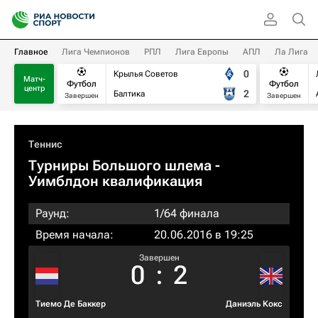
Главное
Лига Чемпионов
РПЛ
Лига Европы
АПЛ
Ла Лига
0
Крылья Советов
Матч-
Футбол
Футбол
центр
2
Балтика
Завершен
Завершен
Теннис
Турниры Большого шлема
-
Уимблдон квалификация
Раунд:
1/64 финала
Время начала:
20.06.2016 в 19:25
Завершен
0
:
2
Тиемо Де Баккер
Даниэль Кокс