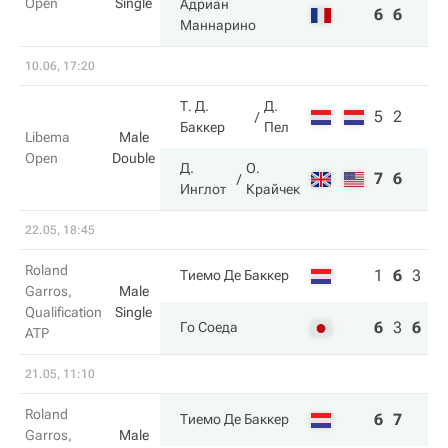
Open
Single
Адриан
6
6
Маннарино
10.06, 17:20
Т. Д.
Д.
5
2
Баккер
Пел
Libema
Male
Open
Double
Д.
О.
7
6
Инглот
Крайчек
22.05, 18:45
Roland
1
6
3
Тиемо Де Баккер
Garros,
Male
Qualification
Single
6
3
6
Го Соеда
ATP
21.05, 11:10
Roland
6
7
Тиемо Де Баккер
Garros,
Male