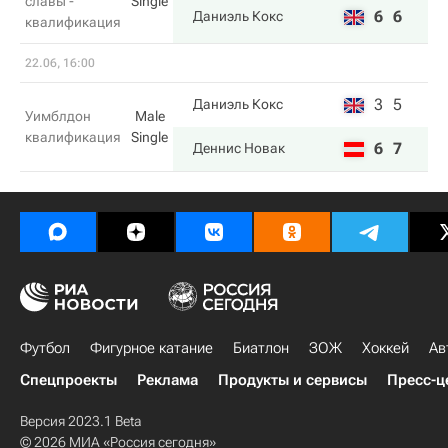
славы -
Single
6
6
Даниэль Кокс
квалификация
22.06, 16:00
3
5
Даниэль Кокс
Уимблдон
Male
квалификация
Single
6
7
Деннис Новак
Футбол
Фигурное катание
Биатлон
ЗОЖ
Хоккей
Ав
Спецпроекты
Реклама
Продукты и сервисы
Пресс-ц
Версия 2023.1 Beta
© 2026 МИА «Россия сегодня»