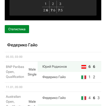
1
2
3
2
:
6
7
:
6
7
:
5
Статистика
Федерико Гайо
05.03, 03:00
6
6
Юрий Родионов
BNP Paribas
Male
Open,
Single
Qualification
1
2
Федерико Гайо
11.01, 05:00
Australian
4
6
3
Федерико Гайо
Open,
Male