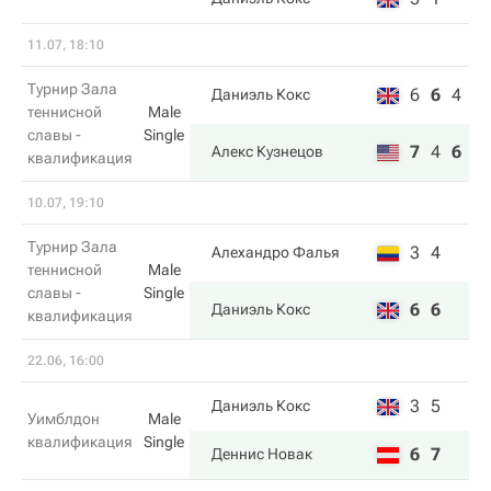
11.07, 18:10
Турнир Зала
6
6
4
Даниэль Кокс
теннисной
Male
славы -
Single
7
4
6
Алекс Кузнецов
квалификация
10.07, 19:10
Турнир Зала
3
4
Алехандро Фалья
теннисной
Male
славы -
Single
6
6
Даниэль Кокс
квалификация
22.06, 16:00
3
5
Даниэль Кокс
Уимблдон
Male
квалификация
Single
6
7
Деннис Новак