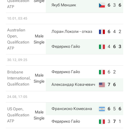
Qualification
Single
6
3
6
Якуб Меншик
ATP
10.01, 03:45
Australian
6
4
2
Лоран Локоли
- отказ
Open,
Male
Qualification
Single
4
6
3
Федерико Гайо
ATP
30.12, 09:25
6
2
Федерико Гайо
Brisbane
Male
International,
Single
Qualification
7
6
Александар Ковачевич
24.08, 17:05
6
5
6
Франсиско Комесана
US Open,
Male
Qualification
Single
ATP
3
7
1
Федерико Гайо