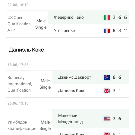
22.08, 18:10
3
6
6
Федерико Гайо
US Open,
Male
Qualification
Single
ATP
6
3
2
Уго Гренье
Даниэль Кокс
18.06, 17:35
6
6
Джеймс Дакворт
Rothesay
Male
International,
Single
Qualification
3
1
Даниэль Кокс
26.06, 13:10
Маккензи
7
6
Макдональд
Уимблдон
Male
квалификация
Single
5
1
Даниэль Кокс