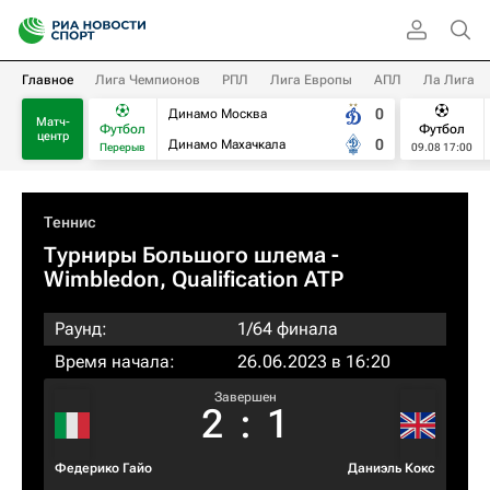
Главное
Лига Чемпионов
РПЛ
Лига Европы
АПЛ
Ла Лига
0
Динамо Москва
Матч-
Футбол
Футбол
центр
0
Динамо Махачкала
Перерыв
09.08 17:00
Теннис
Турниры Большого шлема
-
Wimbledon, Qualification ATP
Раунд:
1/64 финала
Время начала:
26.06.2023 в 16:20
Завершен
2
:
1
Федерико Гайо
Даниэль Кокс