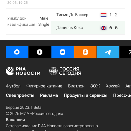
20.06, 19:25
1
2
Тиемо Де Баккер
Уимблдон
Male
квалификация
Single
6
6
Даниэль Кокс
Футбол
Фигурное катание
Биатлон
ЗОЖ
Хоккей
Ав
Спецпроекты
Реклама
Продукты и сервисы
Пресс-ц
Версия 2023.1 Beta
© 2026 МИА «Россия сегодня»
Вакансии
Сетевое издание РИА Новости зарегистрировано