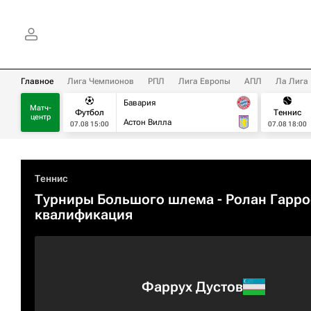
Главное
Лига Чемпионов
РПЛ
Лига Европы
АПЛ
Ла Лига
Бавария
Матч-
Футбол
Теннис
центр
Астон Вилла
07.08 15:00
07.08 18:00
Теннис
Турниры Большого шлема
- Ролан Гарро
квалификация
Фаррух Дустов