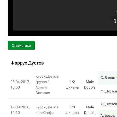
0
Статистика
Фаррух Дустов
Кубок Дэвиса
С. Балаж
08.04.2017,
группа 1 -
1/2
Male
15:50
Азия и
финала
Double
Ф. Дусто
Океания
Ф. Дусто
17.09.2016,
Кубок Дэвиса
1/8
Male
10:10
- плей-офф
финала
Double
А. Боссел