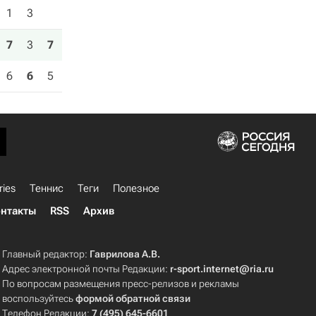
1
3
7
3
7
6
6
5
ries
Теннис
Теги
Полезное
нтакты
RSS
Архив
Главный редактор:
Гаврилова А.В.
Адрес электронной почты Редакции:
r-sport.internet@ria.ru
По вопросам размещения пресс-релизов и рекламы
воспользуйтесь
формой обратной связи
Телефон Редакции:
7 (495) 645-6601