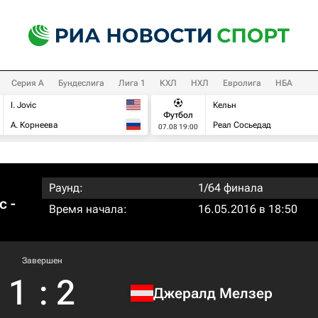
Серия А
Бундеслига
Лига 1
КХЛ
НХЛ
Евролига
НБА
I. Jovic
Кельн
Футбол
А. Корнеева
Реал Сосьедад
07.08 19:00
Раунд:
1/64 финала
с -
Время начала:
16.05.2016 в 18:50
Завершен
1
:
2
Джералд Мелзер