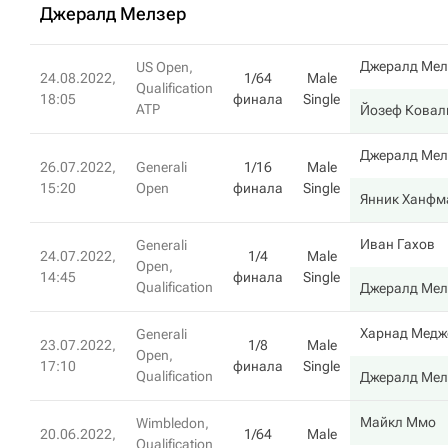
Джералд Мелзер
Джералд Мел
US Open,
24.08.2022,
1/64
Male
Qualification
18:05
финала
Single
ATP
Йозеф Ковал
Джералд Мел
26.07.2022,
Generali
1/16
Male
15:20
Open
финала
Single
Янник Ханфм
Иван Гахов
Generali
24.07.2022,
1/4
Male
Open,
14:45
финала
Single
Qualification
Джералд Мел
Харнад Медж
Generali
23.07.2022,
1/8
Male
Open,
17:10
финала
Single
Qualification
Джералд Мел
Майкл Ммо
Wimbledon,
20.06.2022,
1/64
Male
Qualification