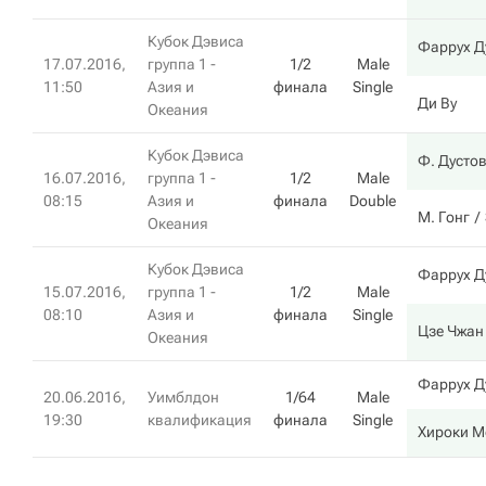
Кубок Дэвиса
Фаррух Д
17.07.2016,
группа 1 -
1/2
Male
11:50
Азия и
финала
Single
Ди Ву
Океания
Кубок Дэвиса
Ф. Дусто
16.07.2016,
группа 1 -
1/2
Male
08:15
Азия и
финала
Double
М. Гонг
Океания
Кубок Дэвиса
Фаррух Д
15.07.2016,
группа 1 -
1/2
Male
08:10
Азия и
финала
Single
Цзе Чжан
Океания
Фаррух Д
20.06.2016,
Уимблдон
1/64
Male
19:30
квалификация
финала
Single
Хироки М