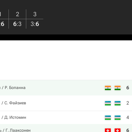
1
2
3
:
6
6
:
3
3
:
6
6
и
Р. Бопанна
2
в
С. Файзиев
4
в
Д. Истомин
6
ь
Г. Лааксонен