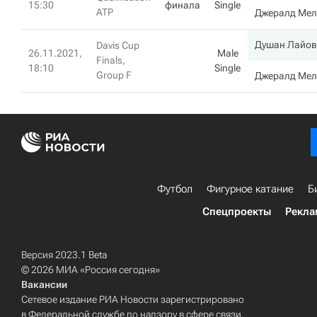
15:30
финала
Single
ATP
Джералд Мел
Душан Лайов
Davis Cup
26.11.2021,
Male
Finals,
18:10
Single
Group F
Джералд Мел
Футбол
Фигурное катание
Б
Спецпроекты
Рекла
Версия 2023.1 Beta
© 2026 МИА «Россия сегодня»
Вакансии
Сетевое издание РИА Новости зарегистрировано
в Федеральной службе по надзору в сфере связи,