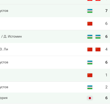
7
устов
6
6
в
Д. Истомин
4
З. Ли
6
устов
1
2
устов
6
ория