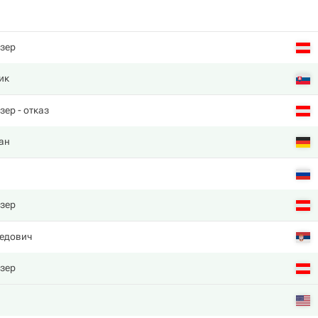
зер
ик
зер
- отказ
ан
зер
едович
зер