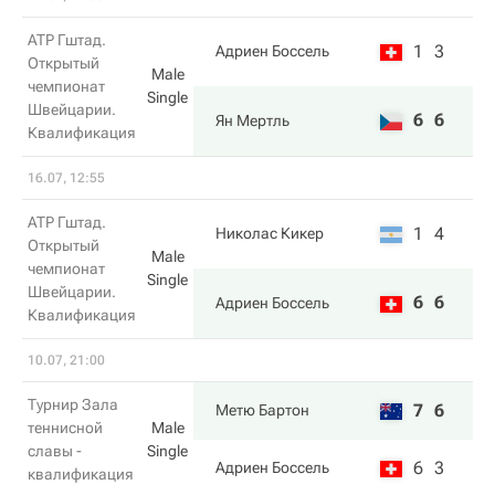
ATP Гштад.
1
3
Адриен Боссель
Открытый
Male
чемпионат
Single
Швейцарии.
6
6
Ян Мертль
Квалификация
16.07, 12:55
ATP Гштад.
1
4
Николас Кикер
Открытый
Male
чемпионат
Single
Швейцарии.
6
6
Адриен Боссель
Квалификация
10.07, 21:00
Турнир Зала
7
6
Метю Бартон
теннисной
Male
славы -
Single
6
3
Адриен Боссель
квалификация