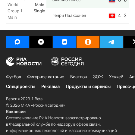
World
Male
Group 1
Single
4
3
Генри Лааксонен
Main
Футбол
Фигурное катание
Биатлон
ЗОЖ
Хоккей
Ав
Спецпроекты
Реклама
Продукты и сервисы
Пресс-ц
Версия 2023.1 Beta
© 2026 МИА «Россия сегодня»
Вакансии
Сетевое издание РИА Новости зарегистрировано
в Федеральной службе по надзору в сфере связи,
информационных технологий и массовых коммуникаций