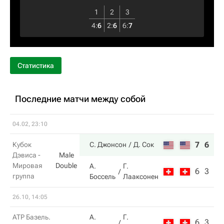
1
2
3
4
:
6
2
:
6
6
:
7
Статистика
Последние матчи между собой
04.02, 23:10
7
6
7
Кубок
С. Джонсон
Д. Сок
Дэвиса -
Male
Мировая
Double
А.
Г.
6
3
6
группа
Боссель
Лааксонен
26.10, 14:05
ATP Базель.
А.
Г.
6
3