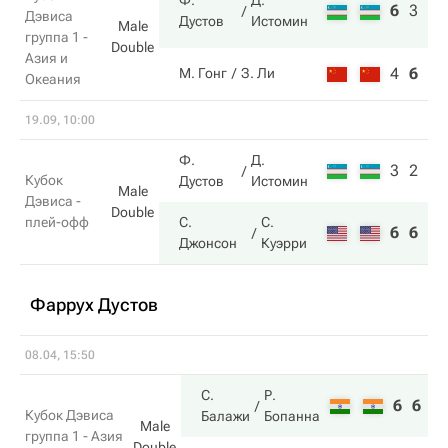
Ф.
Д.
6
3
6
Дэвиса
Дустов
Истомин
Male
группа 1 -
Double
Азия и
4
6
3
М. Гонг
З. Ли
Океания
19.09, 10:00
Ф.
Д.
3
2
2
Кубок
Дустов
Истомин
Male
Дэвиса -
Double
плей-офф
С.
С.
6
6
6
Джонсон
Куэрри
Фаррух Дустов
08.04, 15:50
С.
Р.
6
6
6
Кубок Дэвиса
Балажи
Бопанна
Male
группа 1 - Азия
Double