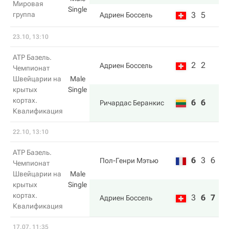
Мировая
Single
группа
3
5
Адриен Боссель
23.10, 13:10
ATP Базель.
2
2
Адриен Боссель
Чемпионат
Швейцарии на
Male
крытых
Single
кортах.
6
6
Ричардас Беранкис
Квалификация
22.10, 13:10
ATP Базель.
6
3
6
Пол-Генри Мэтью
Чемпионат
Швейцарии на
Male
крытых
Single
кортах.
3
6
7
Адриен Боссель
Квалификация
17.07, 11:35