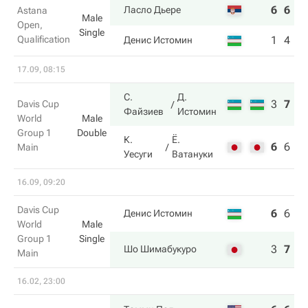
6
6
Ласло Дьере
Astana
Male
Open,
Single
Qualification
1
4
Денис Истомин
17.09, 08:15
С.
Д.
3
7
6
Davis Cup
Файзиев
Истомин
World
Male
Group 1
Double
К.
Ё.
6
6
2
Main
Уесуги
Ватануки
16.09, 09:20
Davis Cup
6
6
6
Денис Истомин
World
Male
Group 1
Single
3
7
7
Шо Шимабукуро
Main
16.02, 23:00