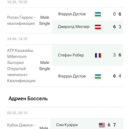
16.05, 18:50
0
6
3
Фаррух Дустов
Ролан Гаррос -
Male
квалификация
Single
6
3
6
Джералд Мелзер
24.04, 14:10
ATP Кашкайш.
3
6
6
Стефан Робер
Millennium
Эшторил
Male
Открытый
Single
чемпионат.
6
4
1
Фаррух Дустов
Квалификация
Адриен Боссель
05.02, 20:10
6
7
Сэм Куэрри
Кубок Дэвиса -
Male