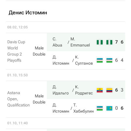
Денис Истомин
08.02, 12:05
C.
M.
7
6
Davis Cup
Abua
Emmanuel
World
Male
Group 2
Double
Д.
К.
6
4
Playoffs
Истомин
Султанов
01.10, 15:50
Д.
К.
6
3
1
Astana
Идальго
Родригес
Male
Open,
Double
Qualification
Д.
Т.
0
6
5
Истомин
Хабибулин
01.10, 11:40