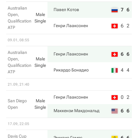
Australian
7
6
Павел Котов
Open,
Male
Qualification
Single
6
2
Генри Лааксонен
ATP
09.01, 08:55
Australian
6
6
Генри Лааксонен
Open,
Male
Qualification
Single
4
4
Рикардо Бонадио
ATP
21.09, 21:40
0
2
Генри Лааксонен
San Diego
Male
Open
Single
6
6
Маккензи Макдональд
17.09, 22:05
Davis Cup
6
6
Эмилио Гомес