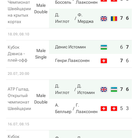
Чемпионат
Боссель
Лааксонен
Male
Швейцарии
Double
Д.
Ф.
на крытых
7
6
Инглот
Мерджа
кортах
18.09, 08:10
6
7
7
Денис Истомин
Кубок
Male
Дэвиса -
Single
плей-офф
7
6
6
Генри Лааксонен
20.07, 20:00
Д.
Д.
7
6
ATP Гштад.
Инглот
Истомин
Открытый
Male
чемпионат
Double
А.
Г.
5
3
Швейцарии
Белльер
Лааксонен
16.07, 08:15
Кубок