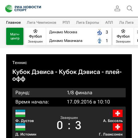
Главное
Лига Чемпионов
РПЛ
Лига Европы
АПЛ
Ла Лига
3
Динамо Москва
Матч-
Футбол
Футбол
центр
1
Динамо Махачкала
Завершен
Завершен
Теннис
Кубок Дэвиса - Кубок Дэвиса - плей-
офф
Раунд:
1/8 финала
Время начала:
17.09.2016 в 10:10
Завершен
Ф. Дустов
А. Боссель
0
:
3
Д. Истомин
Г. Лааксонен