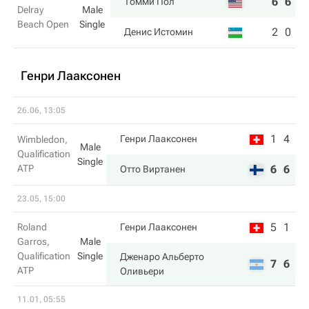
6
6
Томми Пол
Delray
Male
Beach Open
Single
2
0
Денис Истомин
Генри Лааксонен
26.06, 13:05
1
4
Генри Лааксонен
Wimbledon,
Male
Qualification
Single
ATP
6
6
Отто Виртанен
23.05, 15:00
5
1
Roland
Генри Лааксонен
Garros,
Male
Qualification
Single
Дженаро Альберто
7
6
ATP
Оливьери
11.01, 05:55