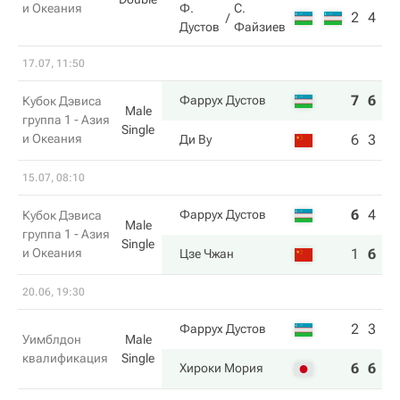
и Океания
Ф.
С.
2
4
1
Дустов
Файзиев
17.07, 11:50
7
6
7
Фаррух Дустов
Кубок Дэвиса
Male
группа 1 - Азия
Single
и Океания
6
3
6
Ди Ву
15.07, 08:10
6
4
4
Фаррух Дустов
Кубок Дэвиса
Male
группа 1 - Азия
Single
и Океания
1
6
6
Цзе Чжан
20.06, 19:30
2
3
Фаррух Дустов
Уимблдон
Male
квалификация
Single
6
6
Хироки Мория