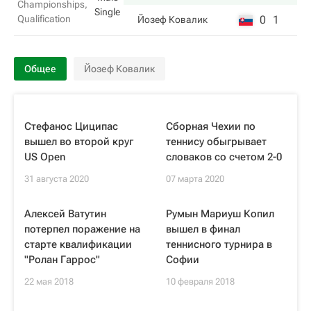
Championships,
Single
Qualification
0
1
Йозеф Ковалик
Общее
Йозеф Ковалик
Стефанос Циципас
Сборная Чехии по
вышел во второй круг
теннису обыгрывает
US Open
словаков со счетом 2-0
31 августа 2020
07 марта 2020
Алексей Ватутин
Румын Мариуш Копил
потерпел поражение на
вышел в финал
старте квалификации
теннисного турнира в
"Ролан Гаррос"
Софии
22 мая 2018
10 февраля 2018