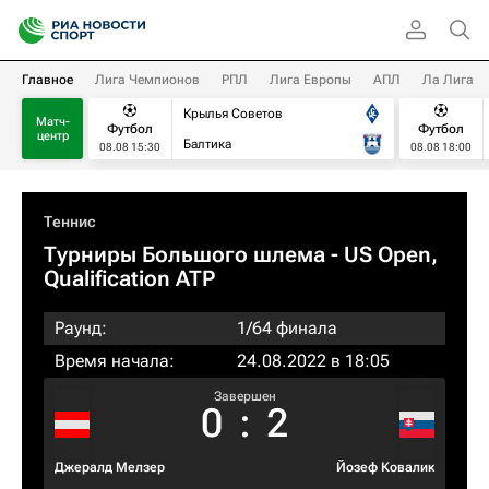
Главное
Лига Чемпионов
РПЛ
Лига Европы
АПЛ
Ла Лига
Крылья Советов
Матч-
Футбол
Футбол
центр
Балтика
08.08 15:30
08.08 18:00
Теннис
Турниры Большого шлема
- US Open,
Qualification ATP
Раунд:
1/64 финала
Время начала:
24.08.2022 в 18:05
Завершен
0
:
2
Джералд Мелзер
Йозеф Ковалик