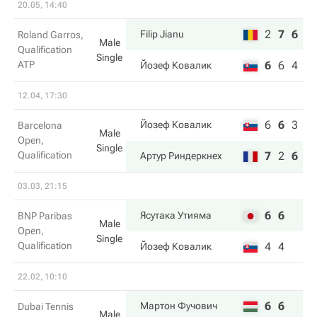
20.05, 14:40
2
7
6
Filip Jianu
Roland Garros,
Male
Qualification
Single
ATP
6
6
4
Йозеф Ковалик
12.04, 17:30
6
6
3
Йозеф Ковалик
Barcelona
Male
Open,
Single
Qualification
7
2
6
Артур Риндеркнех
03.03, 21:15
6
6
Ясутака Утияма
BNP Paribas
Male
Open,
Single
Qualification
4
4
Йозеф Ковалик
22.02, 10:10
6
6
Мартон Фучович
Dubai Tennis
Male