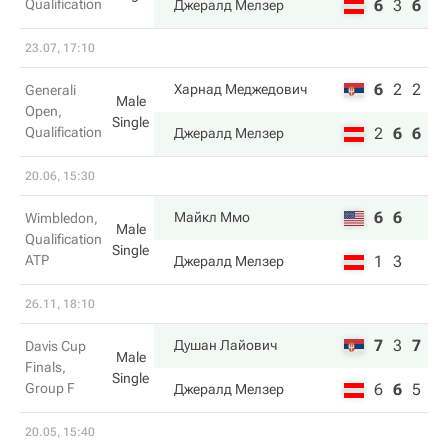
Qualification
6
3
6
Джералд Мелзер
23.07, 17:10
6
2
2
Харнад Меджедович
Generali
Male
Open,
Single
Qualification
2
6
6
Джералд Мелзер
20.06, 15:30
6
6
Майкл Ммо
Wimbledon,
Male
Qualification
Single
ATP
1
3
Джералд Мелзер
26.11, 18:10
7
3
7
Душан Лайович
Davis Cup
Male
Finals,
Single
Group F
6
6
5
Джералд Мелзер
20.05, 15:40