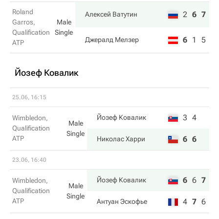
Roland
2
6
7
Алексей Ватутин
Garros,
Male
Qualification
Single
6
1
5
Джералд Мелзер
ATP
Йозеф Ковалик
25.06, 16:15
3
4
Йозеф Ковалик
Wimbledon,
Male
Qualification
Single
ATP
6
6
Николас Харри
23.06, 16:40
6
6
7
Йозеф Ковалик
Wimbledon,
Male
Qualification
Single
ATP
4
7
6
Антуан Эскофье