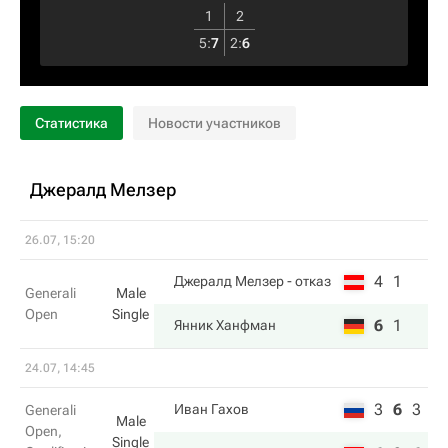
1
2
5
:
7
2
:
6
Статистика
Новости участников
Джералд Мелзер
26.07, 15:20
4
1
Джералд Мелзер
- отказ
Generali
Male
Open
Single
6
1
Янник Ханфман
24.07, 14:45
3
6
3
Иван Гахов
Generali
Male
Open,
Single