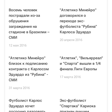
Восемь человек
"Атлетико Минейро"
пострадали из-за
договорился о
обрушения
переходе экс-
заграждения на
футболиста "Рубина"
стадионе в Бразилии –
Карлоса Эдуардо
СМИ
20 апреля 2016
12 мая 2016
"Атлетико Минейро"
"Атлетик", "Вильярреал"
близок к подписанию
и "Спарта" вышли в 1/4
контракта с Карлосом
финала Лиги Европы
Эдуардо из "Рубина" -
17 марта 2016
СМИ
31 марта 2016
Футболист Карлос
Экс-футболист
Эдуардо хочет
"Спартака" Кариока
досрочно разорвать
признан лучшим