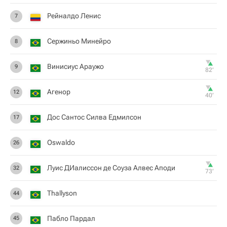
Рейналдо Ленис
7
Сержиньо Минейро
8
Винисиус Араужо
9
82‎’‎
Агенор
12
40‎’‎
Дос Сантос Силва Едмилсон
17
Oswaldo
26
Луис ДИалиссон де Соуза Алвес Аподи
32
73‎’‎
Thallyson
44
Пабло Пардал
45