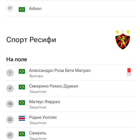
Adson
37
Спорт Ресифи
На поле
Алессандро Роза Бети Маграо
1
39‎’‎
Вратарь
Северино Рамос Дурвал
4
Защитник
Матеус Ферраз
16
Защитник
Родни Уоллес
22
Защитник
Самуэль
27
Защитник