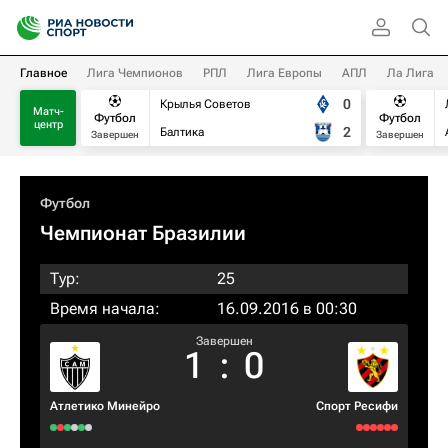
Главное
Лига Чемпионов
РПЛ
Лига Европы
АПЛ
Ла Лига
0
Крылья Советов
Матч-
Футбол
Футбол
центр
2
Балтика
Завершен
Завершен
Футбол
Чемпионат Бразилии
Тур:
25
Время начала:
16.09.2016 в 00:30
Завершен
1
:
0
Атлетико Минейро
Спорт Ресифи