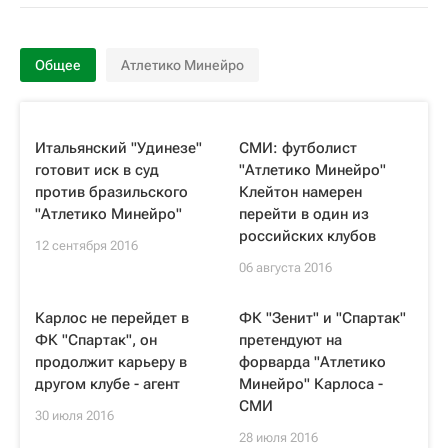
Общее
Атлетико Минейро
Итальянский "Удинезе"
СМИ: футболист
готовит иск в суд
"Атлетико Минейро"
против бразильского
Клейтон намерен
"Атлетико Минейро"
перейти в один из
российских клубов
12 сентября 2016
06 августа 2016
Карлос не перейдет в
ФК "Зенит" и "Спартак"
ФК "Спартак", он
претендуют на
продолжит карьеру в
форварда "Атлетико
другом клубе - агент
Минейро" Карлоса -
СМИ
30 июля 2016
28 июля 2016