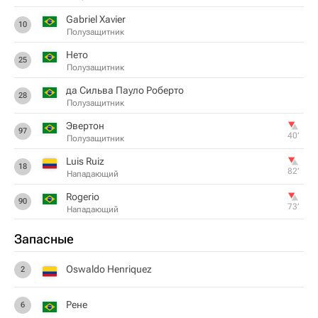
Gabriel Xavier
10
Полузащитник
Нето
25
Полузащитник
да Сильва Пауло Роберто
28
Полузащитник
Эвертон
97
40‎’‎
Полузащитник
Luis Ruiz
18
82‎’‎
Нападающий
Rogerio
90
73‎’‎
Нападающий
Запасные
Oswaldo Henriquez
2
Рене
6