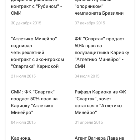
контракт с "Рубином" -
"опорником"
СМИ
чемпионата Бразилии
30 декабря 2015
07 декабря 2015
"Атлетико Минейро"
ФК "Спартак" продаст
подписал
50% прав на
четырехлетний
полузащитника Кариоку
контракт с экс-игроком
"Атлетико Минейро" -
"Спартака" Кариокой
СМИ
21 июля 2015
04 июля 2015
СМИ: ФК "Спартак"
Рафаэл Кариока из ФК
продаст 50% прав на
"Спартак", хочет
Кариоку "Атлетико
остаться в "Атлетико
Минейро"
Минейро"
04 июля 2015
01 апреля 2015
Кариока,
Агент Вагнера Лава не