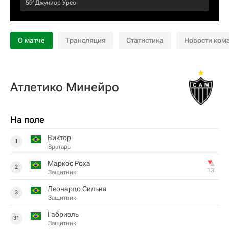
59‎’‎
Джуниор Урсо
О матче
Трансляция
Статистика
Новости ком
Атлетико Минейро
На поле
Виктор
1
Вратарь
Маркос Роха
2
13‎’‎
Защитник
Леонардо Сильва
3
Защитник
Габриэль
31
Защитник