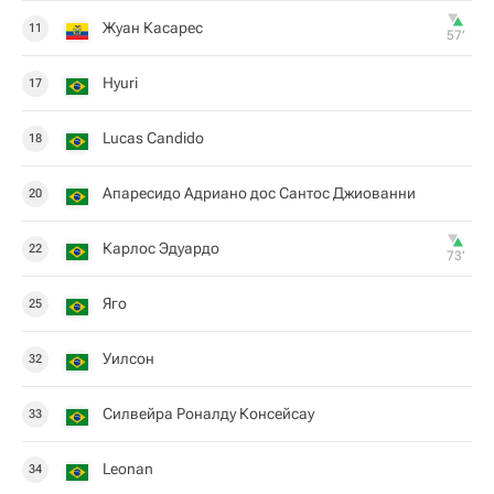
Жуан Касарес
11
57‎’‎
Hyuri
17
Lucas Candido
18
Апаресидо Адриано дос Сантос Джиованни
20
Карлос Эдуардо
22
73‎’‎
Яго
25
Уилсон
32
Силвейра Роналду Консейсау
33
Leonan
34