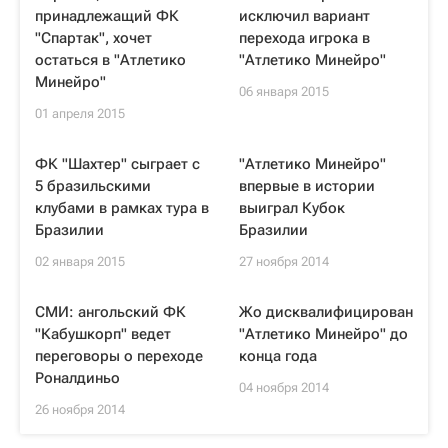
принадлежащий ФК
исключил вариант
"Спартак", хочет
перехода игрока в
остаться в "Атлетико
"Атлетико Минейро"
Минейро"
06 января 2015
01 апреля 2015
ФК "Шахтер" сыграет с
"Атлетико Минейро"
5 бразильскими
впервые в истории
клубами в рамках тура в
выиграл Кубок
Бразилии
Бразилии
02 января 2015
27 ноября 2014
СМИ: ангольский ФК
Жо дисквалифицирован
"Кабушкорп" ведет
"Атлетико Минейро" до
переговоры о переходе
конца года
Роналдиньо
04 ноября 2014
26 ноября 2014