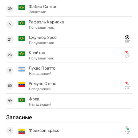
Фабио Сантос
39
Защитник
Рафаэль Кариока
5
Полузащитник
Джуниор Урсо
21
59‎’‎
Полузащитник
Клэйтон
23
57‎’‎
Полузащитник
Лукас Пратто
9
Нападающий
Ромуло Отеро
80
73‎’‎
Нападающий
Фред
99
Нападающий
Запасные
Фриксон Ерасо
4
13‎’‎