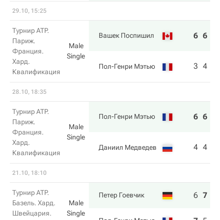
29.10, 15:25
Турнир ATP.
6
6
Вашек Поспишил
Париж.
Male
Франция.
Single
Хард.
3
4
Пол-Генри Мэтью
Квалификация
28.10, 18:35
Турнир ATP.
6
6
Пол-Генри Мэтью
Париж.
Male
Франция.
Single
Хард.
4
4
Даниил Медведев
Квалификация
21.10, 18:10
Турнир ATP.
6
7
6
Петер Гоевчик
Базель. Хард.
Male
Швейцария.
Single