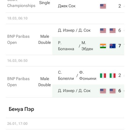
Single
Championships
2
4
Джек Сок
18.03, 06:10
6
6
Д. Изнер
Д. Сок
BNP Paribas
Male
Open
Double
Р.
М.
7
7
Бопанна
Эбден
16.03, 06:50
С.
Ф.
2
4
Болелли
Фоньини
BNP Paribas
Male
Open
Double
6
6
Д. Изнер
Д. Сок
Бенуа Пэр
26.01, 17:00