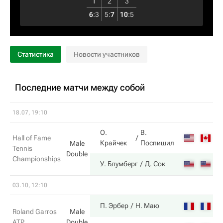
1
2
3
6
:
3
5
:
7
10
:
5
Статистика
Новости участников
Последние матчи между собой
18.07, 19:10
О.
В.
2
Hall of Fame
Крайчек
Поспишил
Male
Tennis
Double
Championships
6
У. Блумберг
Д. Сок
03.10, 12:10
2
П. Эрбер
Н. Маю
Roland Garros
Male
ATP
Double