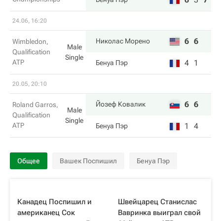
24.06, 16:20
6
6
Николас Морено
Wimbledon,
Male
Qualification
Single
ATP
4
1
Бенуа Пэр
20.05, 20:10
6
6
Йозеф Ковалик
Roland Garros,
Male
Qualification
Single
ATP
1
4
Бенуа Пэр
Общее
Вашек Поспишил
Бенуа Пэр
Канадец Поспишил и
Швейцарец Станислас
американец Сок
Вавринка выиграл свой