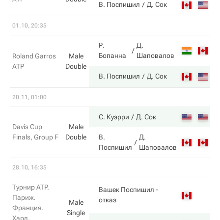
6
В. Поспишил
Д. Сок
01.10, 20:35
Р.
Д.
2
Бопанна
Шаповалов
Roland Garros
Male
ATP
Double
6
В. Поспишил
Д. Сок
20.11, 01:00
С. Куэрри
Д. Сок
Davis Cup
Male
Finals, Group F
Double
В.
Д.
Поспишил
Шаповалов
28.10, 16:35
Турнир ATP.
Вашек Поспишил
-
6
Париж.
отказ
Male
Франция.
Single
Хард.