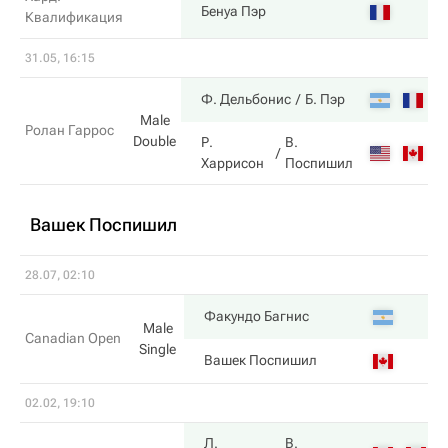
7
Бенуа Пэр
Квалификация
31.05, 16:15
6
Ф. Дельбонис
Б. Пэр
Male
Ролан Гаррос
Double
Р.
В.
4
Харрисон
Поспишил
Вашек Поспишил
28.07, 02:10
6
Факундо Багнис
Male
Canadian Open
Single
2
Вашек Поспишил
02.02, 19:10
Л.
В.