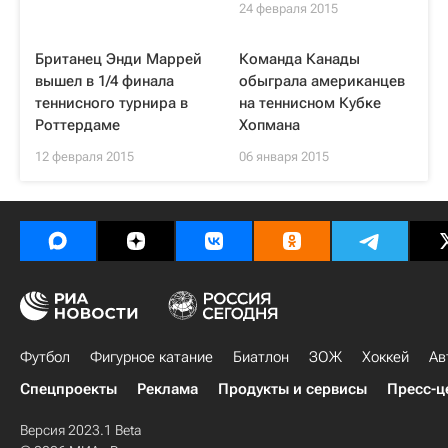
24 февраля 2015
Британец Энди Маррей
Команда Канады
вышел в 1/4 финала
обыграла американцев
теннисного турнира в
на теннисном Кубке
Роттердаме
Хопмана
12 февраля 2015
06 января 2015
Футбол
Фигурное катание
Биатлон
ЗОЖ
Хоккей
Ав
Спецпроекты
Реклама
Продукты и сервисы
Пресс-ц
Версия 2023.1 Beta