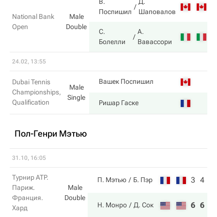
В.
Д.
4
Поспишил
Шаповалов
National Bank
Male
Open
Double
С.
А.
6
Болелли
Вавассори
24.02, 13:55
6
Вашек Поспишил
Dubai Tennis
Male
Championships,
Single
Qualification
7
Ришар Гаске
Пол-Генри Мэтью
31.10, 16:05
Турнир ATP.
3
4
П. Мэтью
Б. Пэр
Париж.
Male
Франция.
Double
6
6
Н. Монро
Д. Сок
Хард