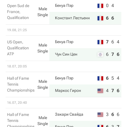
0
4
Бенуа Пэр
Open Sud de
Male
France,
Single
Qualification
6
6
Констант Лестьенн
19.08, 21:25
7
6
4
Бенуа Пэр
US Open,
Male
Qualification
Single
ATP
6
7
6
Чун Син Цен
18.07, 20:05
6
5
4
Бенуа Пэр
Hall of Fame
Male
Tennis
Single
Championships
4
7
6
Маркос Гирон
16.07, 20:40
3
6
6
Закари Свайда
Hall of Fame
Male
Tennis
Single
Championships
6
3
7
Бенуа Пэр