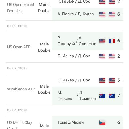
2
6
К. Гауфф
Д. Сок
US Open Mixed
Mixed
Doubles
Double
6
7
А. Паркс
Д. Кудла
01.09, 00:10
Р.
А.
6
3
Галлоуэй
Оливетти
Male
US Open ATP
Double
2
6
Д. Изнер
Д. Сок
06.07, 19:35
5
4
Д. Изнер
Д. Сок
Male
Wimbledon ATP
Double
М.
Д.
7
6
Перселл
Томпсон
05.04, 02:10
6
6
Томаш Махач
US Men's Clay
Male
Court