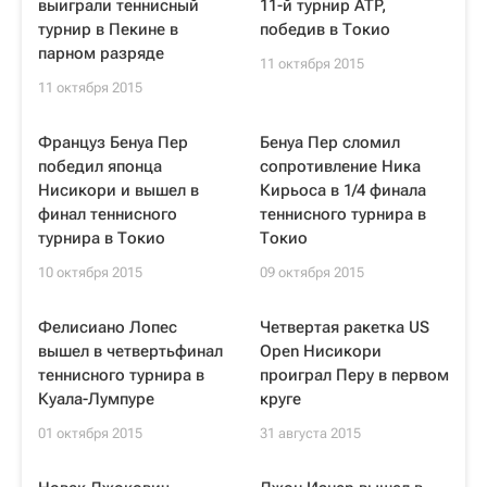
выиграли теннисный
11-й турнир ATP,
турнир в Пекине в
победив в Токио
парном разряде
11 октября 2015
11 октября 2015
Француз Бенуа Пер
Бенуа Пер сломил
победил японца
сопротивление Ника
Нисикори и вышел в
Кирьоса в 1/4 финала
финал теннисного
теннисного турнира в
турнира в Токио
Токио
10 октября 2015
09 октября 2015
Фелисиано Лопес
Четвертая ракетка US
вышел в четвертьфинал
Open Нисикори
теннисного турнира в
проиграл Перу в первом
Куала-Лумпуре
круге
01 октября 2015
31 августа 2015