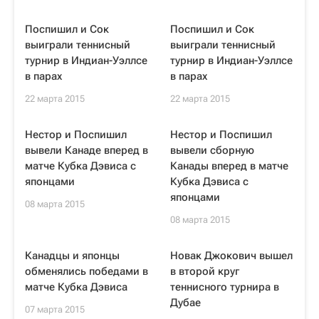
Поспишил и Сок
Поспишил и Сок
выиграли теннисный
выиграли теннисный
турнир в Индиан-Уэллсе
турнир в Индиан-Уэллсе
в парах
в парах
22 марта 2015
22 марта 2015
Нестор и Поспишил
Нестор и Поспишил
вывели Канадe вперед в
вывели сборную
матче Кубка Дэвиса с
Канады вперед в матче
японцами
Кубка Дэвиса с
японцами
08 марта 2015
08 марта 2015
Канадцы и японцы
Новак Джокович вышел
обменялись победами в
в второй круг
матче Кубка Дэвиса
теннисного турнира в
Дубае
07 марта 2015