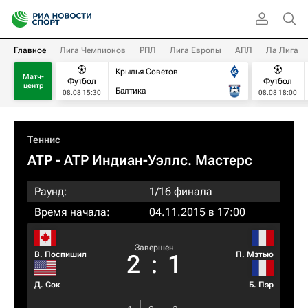
Главное
Лига Чемпионов
РПЛ
Лига Европы
АПЛ
Ла Лига
Крылья Советов
Матч-
Футбол
Футбол
центр
Балтика
08.08 15:30
08.08 18:00
Теннис
ATP
- ATP Индиан-Уэллс. Мастерс
Раунд:
1/16 финала
Время начала:
04.11.2015 в 17:00
Завершен
В. Поспишил
П. Мэтью
2
:
1
Д. Сок
Б. Пэр