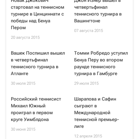
Новак Джокович
Джон Изнер вышел в
стартовал на теннисном
четвертьфинал
турнире в Цинциннати с
теннисного турнира в
победы над Бенуа
Вашингтоне
Пером
07 августа 2015
20 августа 2015
Вашек Поспишил вышел
Томми Робредо уступил
в четвертьфинал
Бенуа Перу во втором
теннисного турнира в
раунде теннисного
Атланте
турнира в Гамбурге
30 июля 2015
29 июля 2015
Российский теннисист
Шарапова и Сафин
Михаил Южный
сыграют в
проиграл в первом
Международной
круге Уимблдона
теннисной премьер-
лиге
30 июня 2015
12 апреля 2015