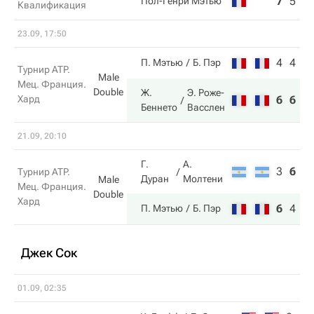
7
5
4
Пол-Генри Мэтью
Квалификация
23.09, 17:50
4
4
П. Мэтью
Б. Пэр
Турнир ATP.
Male
Мец. Франция.
Double
Ж.
Э. Роже-
Хард
6
6
Беннето
Васслен
21.09, 20:10
Г.
А.
3
6
6
Турнир ATP.
Дуран
Молтени
Male
Мец. Франция.
Double
Хард
6
4
1
П. Мэтью
Б. Пэр
Джек Сок
01.09, 02:35