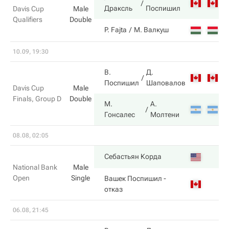
7
Драксль
Поспишил
Davis Cup
Male
Qualifiers
Double
6
P. Fajta
М. Валкуш
10.09, 19:30
В.
Д.
6
Поспишил
Шаповалов
Davis Cup
Male
Finals, Group D
Double
М.
А.
2
Гонсалес
Молтени
08.08, 02:05
2
Себастьян Корда
National Bank
Male
Open
Single
Вашек Поспишил
-
1
отказ
06.08, 21:45