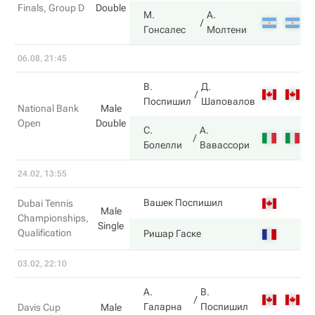
Finals, Group D
Double
М.
А.
2
Гонсалес
Молтени
06.08, 21:45
В.
Д.
4
Поспишил
Шаповалов
National Bank
Male
Open
Double
С.
А.
6
Болелли
Вавассори
24.02, 13:55
6
Вашек Поспишил
Dubai Tennis
Male
Championships,
Single
Qualification
7
Ришар Гаске
03.02, 22:10
А.
В.
4
Галарна
Поспишил
Davis Cup
Male