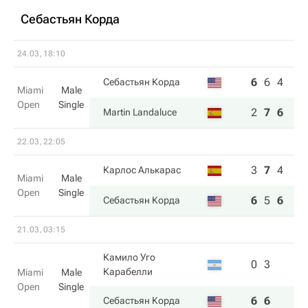
Себастьян Корда
24.03, 18:10
6
6
4
Себастьян Корда
Miami
Male
Open
Single
2
7
6
Martin Landaluce
22.03, 22:05
3
7
4
Карлос Алькарас
Miami
Male
Open
Single
6
5
6
Себастьян Корда
21.03, 03:15
Камило Уго
0
3
Карабелли
Miami
Male
Open
Single
6
6
Себастьян Корда