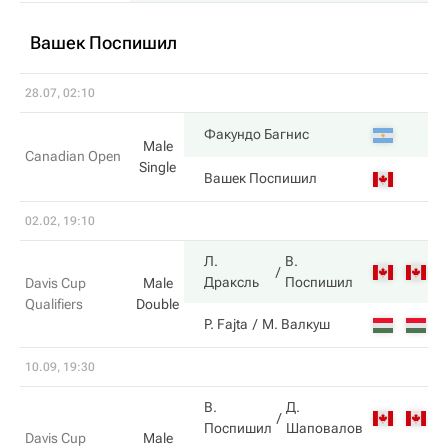
Вашек Поспишил
28.07, 02:10
6
Факундо Багнис
Male
Canadian Open
Single
2
Вашек Поспишил
02.02, 19:10
Л.
В.
7
Драксль
Поспишил
Davis Cup
Male
Qualifiers
Double
6
P. Fajta
М. Валкуш
10.09, 19:30
В.
Д.
6
Поспишил
Шаповалов
Davis Cup
Male