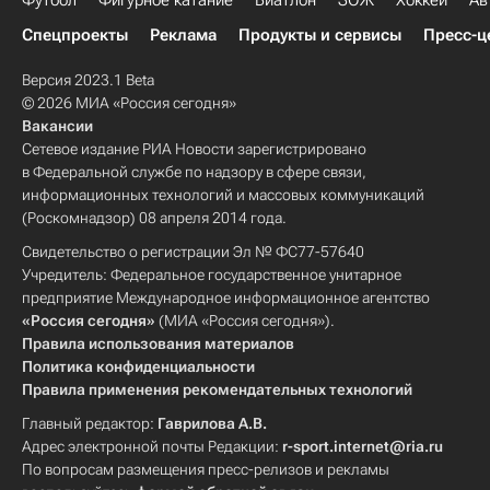
Футбол
Фигурное катание
Биатлон
ЗОЖ
Хоккей
Ав
Спецпроекты
Реклама
Продукты и сервисы
Пресс-ц
Версия 2023.1 Beta
© 2026 МИА «Россия сегодня»
Вакансии
Сетевое издание РИА Новости зарегистрировано
в Федеральной службе по надзору в сфере связи,
информационных технологий и массовых коммуникаций
(Роскомнадзор) 08 апреля 2014 года.
Свидетельство о регистрации Эл № ФС77-57640
Учредитель: Федеральное государственное унитарное
предприятие Международное информационное агентство
«Россия сегодня»
(МИА «Россия сегодня»).
Правила использования материалов
Политика конфиденциальности
Правила применения рекомендательных технологий
Главный редактор:
Гаврилова А.В.
Адрес электронной почты Редакции:
r-sport.internet@ria.ru
По вопросам размещения пресс-релизов и рекламы