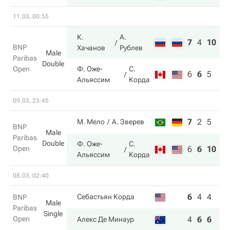
11.03, 00:55
К.
А.
7
4
10
BNP
Хачанов
Рублев
Male
Paribas
Double
Open
Ф. Оже-
С.
6
6
5
Альяссим
Корда
09.03, 23:45
7
2
5
М. Мело
А. Зверев
BNP
Male
Paribas
Double
Ф. Оже-
С.
Open
6
6
10
Альяссим
Корда
08.03, 02:40
6
4
4
Себастьян Корда
BNP
Male
Paribas
Single
Open
4
6
6
Алекс Де Минаур