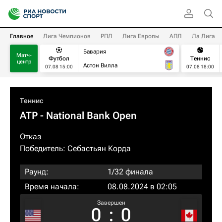
Главное
Лига Чемпионов
РПЛ
Лига Европы
АПЛ
Ла Лига
Бавария
Матч-
Футбол
Теннис
центр
Астон Вилла
07.08 15:00
07.08 18:00
Теннис
ATP
- National Bank Open
Отказ
Победитель:
Себастьян Корда
Раунд:
1/32 финала
Время начала:
08.08.2024 в 02:05
Завершен
0
:
0