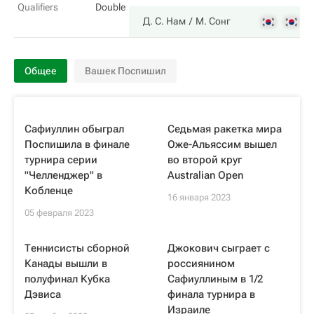
Qualifiers
Double
6
Д. С. Нам
М. Сонг
Общее
Вашек Поспишил
Сафиуллин обыграл
Седьмая ракетка мира
Поспишила в финале
Оже-Альяссим вышел
турнира серии
во второй круг
"Челленджер" в
Australian Open
Кобленце
16 января 2023
05 февраля 2023
Теннисисты сборной
Джокович сыграет с
Канады вышли в
россиянином
полуфинал Кубка
Сафиуллиным в 1/2
Дэвиса
финала турнира в
Израиле