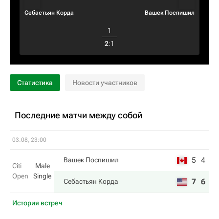
Себастьян Корда
Вашек Поспишил
1
2
:
1
Статистика
Новости участников
Последние матчи между собой
03.08, 23:00
5
4
Вашек Поспишил
Citi
Male
Open
Single
7
6
Себастьян Корда
История встреч