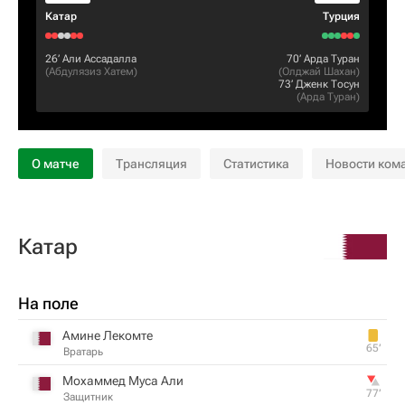
Катар
Турция
26‎’‎
Али Ассадалла
70‎’‎
Арда Туран
(
Абдулязиз Хатем
)
(
Олджай Шахан
)
73‎’‎
Дженк Тосун
(
Арда Туран
)
О матче
Трансляция
Статистика
Новости ком
Катар
На поле
Амине Лекомте
65‎’‎
Вратарь
Мохаммед Муса Али
77‎’‎
Защитник