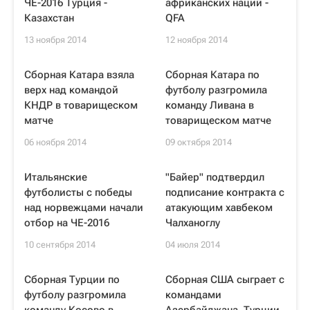
ЧЕ-2016 Турция -
африканских наций -
Казахстан
QFA
13 ноября 2014
12 ноября 2014
Сборная Катара взяла
Сборная Катара по
верх над командой
футболу разгромила
КНДР в товарищеском
команду Ливана в
матче
товарищеском матче
06 ноября 2014
09 октября 2014
Итальянские
"Байер" подтвердил
футболисты с победы
подписание контракта с
над норвежцами начали
атакующим хавбеком
отбор на ЧЕ-2016
Чалханоглу
10 сентября 2014
04 июля 2014
Сборная Турции по
Сборная США сыграет с
футболу разгромила
командами