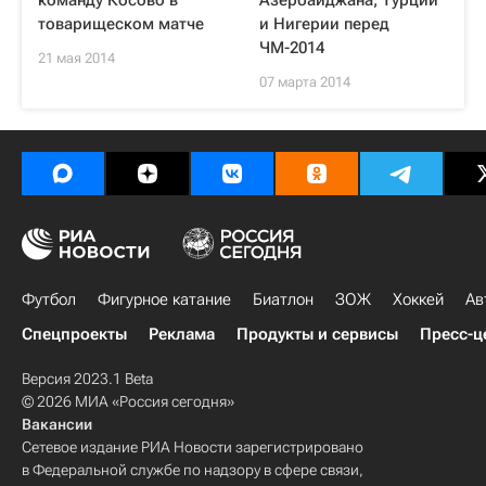
команду Косово в
Азербайджана, Турции
товарищеском матче
и Нигерии перед
ЧМ-2014
21 мая 2014
07 марта 2014
Футбол
Фигурное катание
Биатлон
ЗОЖ
Хоккей
Ав
Спецпроекты
Реклама
Продукты и сервисы
Пресс-ц
Версия 2023.1 Beta
© 2026 МИА «Россия сегодня»
Вакансии
Сетевое издание РИА Новости зарегистрировано
в Федеральной службе по надзору в сфере связи,