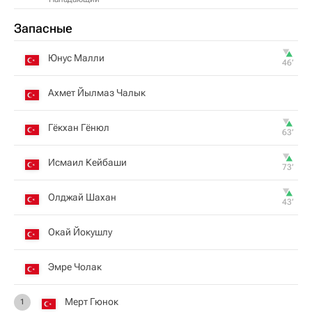
Запасные
Юнус Малли
46‎’‎
Ахмет Йылмаз Чалык
Гёкхан Гёнюл
63‎’‎
Исмаил Кейбаши
73‎’‎
Олджай Шахан
43‎’‎
Окай Йокушлу
Эмре Чолак
Мерт Гюнок
1