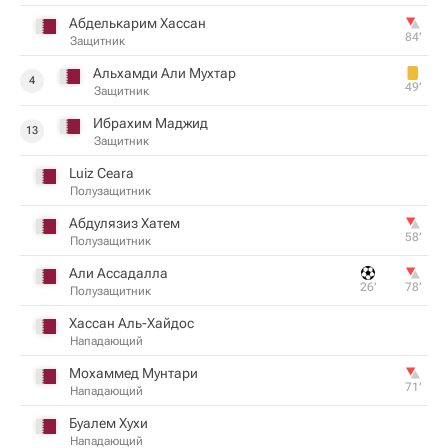
Абделькарим Хассан
84‎’‎
Защитник
Альхамди Али Мухтар
4
49‎’‎
Защитник
Ибрахим Маджид
13
Защитник
Luiz Ceara
Полузащитник
Абдулязиз Хатем
58‎’‎
Полузащитник
Али Ассадалла
26‎’‎
78‎’‎
Полузащитник
Хассан Аль-Хайдос
Нападающий
Мохаммед Мунтари
71‎’‎
Нападающий
Буалем Хухи
Нападающий