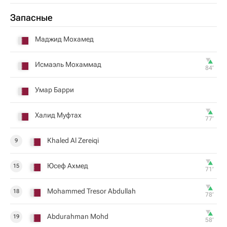
Запасные
Маджид Мохамед
Исмаэль Мохаммад
84‎’‎
Умар Барри
Халид Муфтах
77‎’‎
Khaled Al Zereiqi
9
Юсеф Ахмед
15
71‎’‎
Mohammed Tresor Abdullah
18
78‎’‎
Abdurahman Mohd
19
58‎’‎