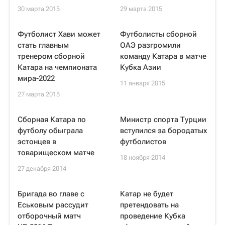
30 марта 2015
29 марта 2015
Футболист Хави может
Футболисты сборной
стать главным
ОАЭ разгромили
тренером сборной
команду Катара в матче
Катара на чемпионата
Кубка Азии
мира-2022
11 января 2015
27 марта 2015
Сборная Катара по
Министр спорта Турции
футболу обыграла
вступился за бородатых
эстонцев в
футболистов
товарищеском матче
18 ноября 2014
27 декабря 2014
Бригада во главе с
Катар не будет
Еськовым рассудит
претендовать на
отборочный матч
проведение Кубка