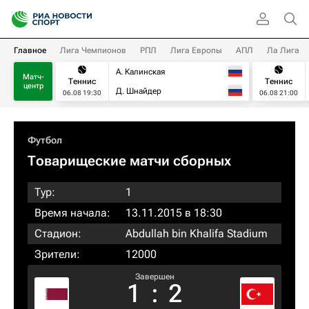
Главное
Лига Чемпионов
РПЛ
Лига Европы
АПЛ
Ла Лига
А. Калинская
Матч-
Теннис
Теннис
центр
Д. Шнайдер
06.08 19:30
06.08 21:00
Футбол
Товарищеские матчи сборных
Тур:
1
Время начала:
13.11.2015 в 18:30
Стадион:
Abdullah bin Khalifa Stadium
Зрители:
12000
Завершен
1
:
2