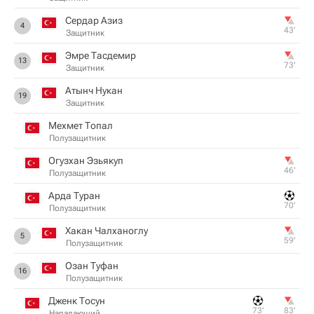
Сердар Азиз
4
43‎’‎
Защитник
Эмре Тасдемир
13
73‎’‎
Защитник
Атынч Нукан
19
Защитник
Мехмет Топал
Полузащитник
Огузхан Эзьякуп
46‎’‎
Полузащитник
Арда Туран
70‎’‎
Полузащитник
Хакан Чалханоглу
5
59‎’‎
Полузащитник
Озан Туфан
16
Полузащитник
Дженк Тосун
73‎’‎
83‎’‎
Нападающий