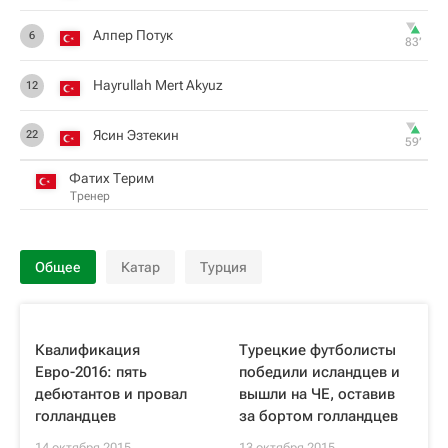
Алпер Потук
6
83‎’‎
Hayrullah Mert Akyuz
12
Ясин Эзтекин
22
59‎’‎
Фатих Терим
Тренер
Общее
Катар
Турция
Квалификация
Турецкие футболисты
Евро-2016: пять
победили исландцев и
дебютантов и провал
вышли на ЧЕ, оставив
голландцев
за бортом голландцев
14 октября 2015
13 октября 2015