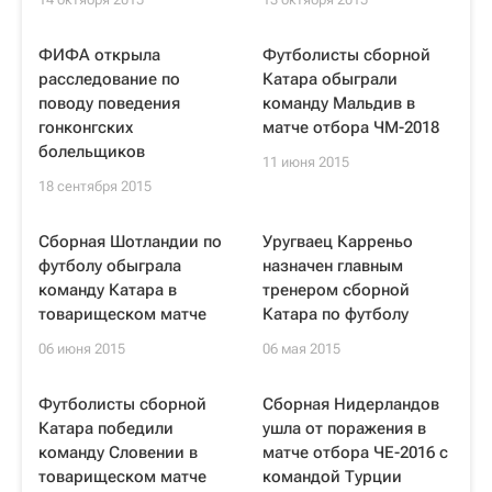
ФИФА открыла
Футболисты сборной
расследование по
Катара обыграли
поводу поведения
команду Мальдив в
гонконгских
матче отбора ЧМ-2018
болельщиков
11 июня 2015
18 сентября 2015
Сборная Шотландии по
Уругваец Карреньо
футболу обыграла
назначен главным
команду Катара в
тренером сборной
товарищеском матче
Катара по футболу
06 июня 2015
06 мая 2015
Футболисты сборной
Сборная Нидерландов
Катара победили
ушла от поражения в
команду Словении в
матче отбора ЧЕ-2016 с
товарищеском матче
командой Турции