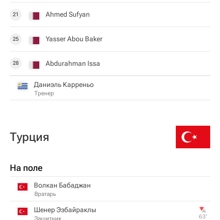
Ahmed Sufyan
21
Yasser Abou Baker
25
Abdurahman Issa
28
Даниэль Карреньо
Тренер
Турция
На поле
Волкан Бабаджан
Вратарь
Шенер Эзбайраклы
63‎’‎
Защитник