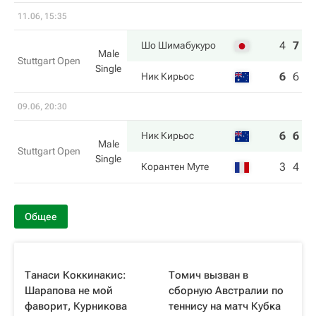
11.06, 15:35
4
7
6
Шо Шимабукуро
Male
Stuttgart Open
Single
6
6
4
Ник Кирьос
09.06, 20:30
6
6
Ник Кирьос
Male
Stuttgart Open
Single
3
4
Корантен Муте
Общее
Танаси Коккинакис:
Томич вызван в
Шарапова не мой
сборную Австралии по
фаворит, Курникова
теннису на матч Кубка