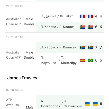
21.01, 03:10
4
4
С. Думбиа
Ф. Ребул
Australian
Male
Open ATP
Double
6
6
Л. Харрис
Р. Клаасен
19.01, 07:10
7
7
Л. Харрис
Р. Клаасен
Australian
Male
Open ATP
Double
П.
Т.
6
6
Мартинес
Монтейру
James Frawley
02.08, 04:20
ATP
А.
С.
6
6
Атланта.
Долгополов
Стаховский
Male