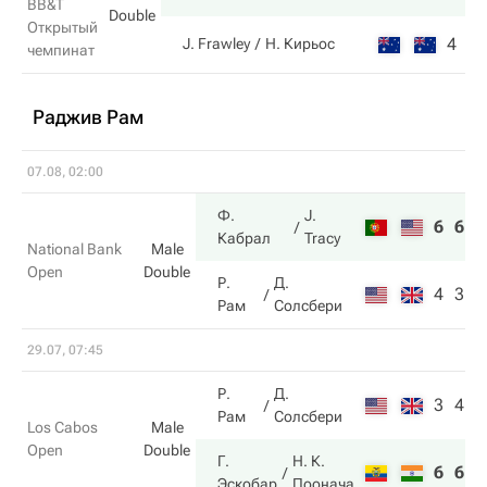
BB&T
Double
Открытый
4
0
J. Frawley
Н. Кирьос
чемпинат
Раджив Рам
07.08, 02:00
Ф.
J.
6
6
Кабрал
Tracy
National Bank
Male
Open
Double
Р.
Д.
4
3
Рам
Солсбери
29.07, 07:45
Р.
Д.
3
4
Рам
Солсбери
Los Cabos
Male
Open
Double
Г.
Н. К.
6
6
Эскобар
Поонача