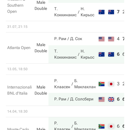
Male
Southern
Double
Т.
Н.
Open
7
2
Коккинакис
Кирьос
31.07, 21:15
4
7
Р. Рам
Д. Сок
Male
Atlanta Open
Double
Т.
Н.
6
6
Коккинакис
Кирьос
13.05, 18:50
Р.
Б.
3
2
Клаасен
Маклахлан
Internazionali
Male
BNL d'Italia
Double
6
6
Р. Рам
Д. Солсбери
14.04, 18:30
Р.
Б.
6
6
Клаасен
Маклахлан
Monte Carlo
Male