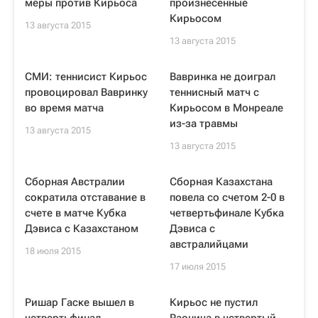
меры против Кирьоса
произнесенные
Кирьосом
13 августа 2015
13 августа 2015
СМИ: теннисист Кирьос
Вавринка не доиграл
провоцировал Вавринку
теннисный матч с
во время матча
Кирьосом в Монреале
из-за травмы
13 августа 2015
13 августа 2015
Сборная Австралии
Сборная Казахстана
сократила отставание в
повела со счетом 2-0 в
счете в матче Кубка
четвертьфинале Кубка
Дэвиса с Казахстаном
Дэвиса с
австралийцами
18 июля 2015
17 июля 2015
Ришар Гаске вышел в
Кирьос не пустил