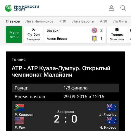
Главное
Лига Чемпионов
РПЛ
Лига Европы
АПЛ
Ла Лига
2
Бавария
Матч-
Футбол
Теннис
центр
1
Астон Вилла
Завершен
Завершен
Теннис
ATP
- ATP Куала-Лумпур. Открытый
чемпионат Малайзии
Раунд:
1/8 финала
Время начала:
29.09.2015 в 12:15
Завершен
Р. Клаасен
J. Frawley
2
:
0
Р. Рам
Н. Кирьос