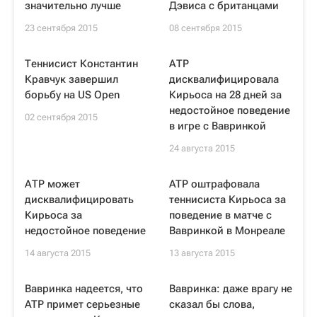
значительно лучше
Дэвиса с британцами
23 сентября 2015
08 сентября 2015
Теннисист Константин
АТР
Кравчук завершил
дисквалифицировала
борьбу на US Open
Кирьоса на 28 дней за
недостойное поведение
02 сентября 2015
в игре с Вавринкой
24 августа 2015
АТР может
ATP оштрафовала
дисквалифицировать
теннисиста Кирьоса за
Кирьоса за
поведение в матче с
недостойное поведение
Вавринкой в Монреале
14 августа 2015
13 августа 2015
Вавринка надеется, что
Вавринка: даже врагу не
ATP примет серьезные
сказал бы слова,