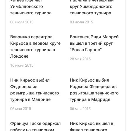
четвертьфинал
Раонича в четвертый
Уимблдонского
круг Уимблдонского
теннисного турнира
теннисного турнира
06 июля 2015
03 июля 2015
Вавринка переиграл
Британец Энди Маррей
Кирьоса в первом круге
вышел в третий круг
теннисного турнира в
"Ролан Гаррос"
Лондоне
28 мая 2015
16 июня 2015
Ник Кирьос выбил
Ник Кирьос выбил
Федерера из
Роджера Федерера из
розыгрыша теннисного
розыгрыша теннисного
турнира в Мадриде
турнира в Мадриде
06 мая 2015
06 мая 2015
Француз Гаске одержал
Ник Кирьос вышел в
победу на теннисном
финал теннисного