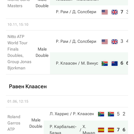
Masters
Double
7
3
Р. Рам
Д. Солсбери
10.11, 15:10
Nitto ATP
3
4
Р. Рам
Д. Солсбери
World Tour
Finals
Male
Doubles,
Double
Group Jonas
6
6
Р. Клаасен
М. Винус
Bjorkman
Равен Клаасен
01.06, 12:15
5
2
Л. Харрис
Р. Клаасен
Roland
Male
Garros
Double
Р. Карбальес-
Х.
ATP
7
6
Баэна
Мунар