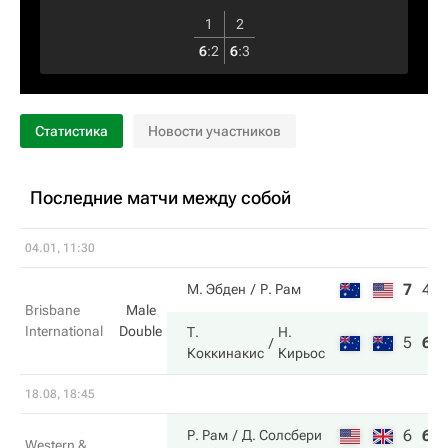
1
2
6
:
2
6
:
3
Статистика
Новости участников
Последние матчи между собой
04.01, 11:30
7
4
М. Эбден
Р. Рам
Brisbane
Male
International
Double
Т.
Н.
5
6
Коккинакис
Кирьос
18.08, 18:45
6
6
Р. Рам
Д. Солсбери
Western &