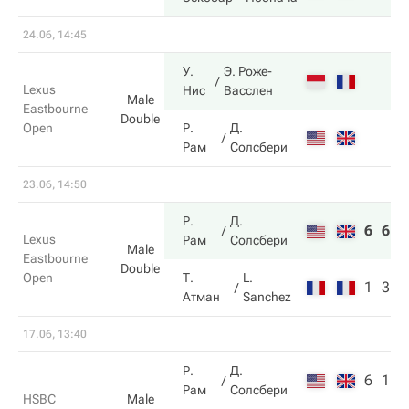
24.06, 14:45
У.
Э. Роже-
Lexus
Нис
Васслен
Male
Eastbourne
Double
Open
Р.
Д.
Рам
Солсбери
23.06, 14:50
Р.
Д.
6
6
Lexus
Рам
Солсбери
Male
Eastbourne
Double
Open
Т.
L.
1
3
Атман
Sanchez
17.06, 13:40
Р.
Д.
6
1
Рам
Солсбери
HSBC
Male