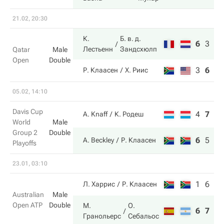
21.02, 20:30
К.
Б. в. д.
6
3
10
Лестьенн
Зандсхюлп
Qatar
Male
Open
Double
3
6
7
Р. Клаасен
Х. Риис
05.02, 14:10
Davis Cup
4
7
3
A. Knaff
К. Родеш
World
Male
Group 2
Double
6
5
6
A. Beckley
Р. Клаасен
Playoffs
23.01, 03:10
1
6
Л. Харрис
Р. Клаасен
Australian
Male
Open ATP
Double
М.
О.
6
7
Гранольерс
Себальос