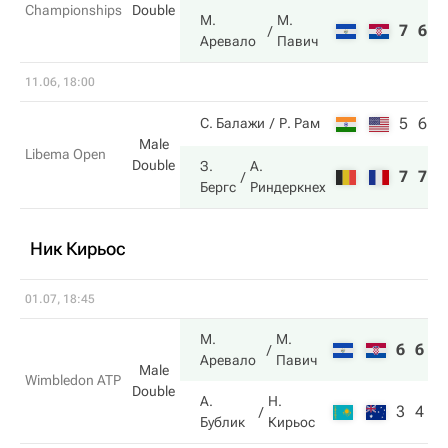
Championships
Double
М.
М.
7
6
Аревало
Павич
11.06, 18:00
5
6
С. Балажи
Р. Рам
Male
Libema Open
Double
З.
А.
7
7
Бергс
Риндеркнех
Ник Кирьос
01.07, 18:45
М.
М.
6
6
Аревало
Павич
Male
Wimbledon ATP
Double
А.
Н.
3
4
Бублик
Кирьос