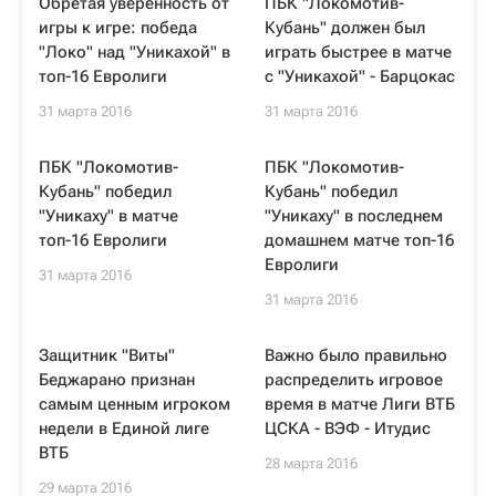
Обретая уверенность от
ПБК "Локомотив-
игры к игре: победа
Кубань" должен был
"Локо" над "Уникахой" в
играть быстрее в матче
топ-16 Евролиги
с "Уникахой" - Барцокас
31 марта 2016
31 марта 2016
ПБК "Локомотив-
ПБК "Локомотив-
Кубань" победил
Кубань" победил
"Уникаху" в матче
"Уникаху" в последнем
топ-16 Евролиги
домашнем матче топ-16
Евролиги
31 марта 2016
31 марта 2016
Защитник "Виты"
Важно было правильно
Беджарано признан
распределить игровое
самым ценным игроком
время в матче Лиги ВТБ
недели в Единой лиге
ЦСКА - ВЭФ - Итудис
ВТБ
28 марта 2016
29 марта 2016