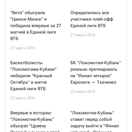
"Вита" обыграла
Определились все
"Цмоки-Минск" и
участники плей-офф
победила впервые за 27
Единой лиги ВТБ
матчей в Единой лиге
27 марта 2016
ВТБ
27 марта 2016
Баскетболисты
БК "Локомотив-Кубань"
"Локомотива-Кубани"
реально претендовать
победили "Красный
на "Финал четырех"
Октябрь" в матче
Евролиги — Ткаченко
Единой лиги ВТБ
25 марта 2016
27 марта 2016
Впервые в истории:
"Локомотив-Кубань"
"Локомотив-Кубань"
ставит перед собой
обыграл "Црвену
задачу выйти в "Финал