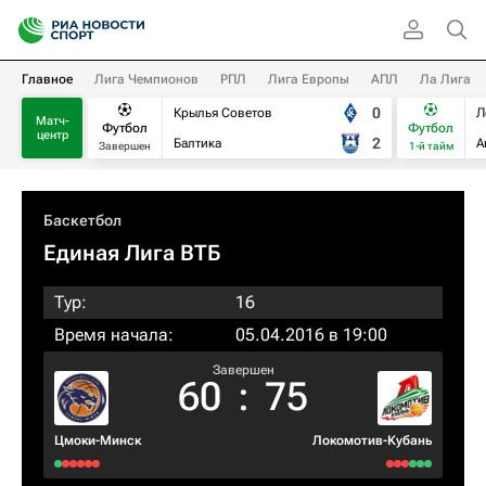
Главное
Лига Чемпионов
РПЛ
Лига Европы
АПЛ
Ла Лига
0
Крылья Советов
Л
Матч-
Футбол
Футбол
центр
2
Балтика
А
Завершен
1-й тайм
Баскетбол
Единая Лига ВТБ
Тур:
16
Время начала:
05.04.2016 в 19:00
Завершен
60
:
75
Цмоки-Минск
Локомотив-Кубань