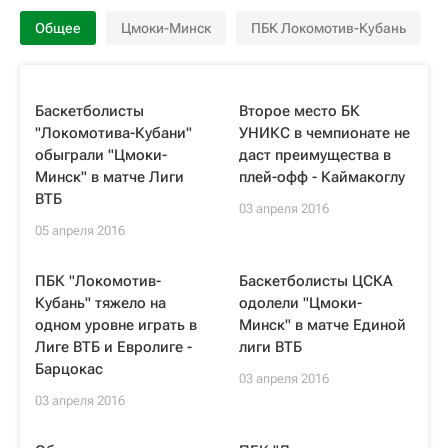
Общее
Цмоки-Минск
ПБК Локомотив-Кубань
Баскетболисты
Второе место БК
"Локомотива-Кубани"
УНИКС в чемпионате не
обыграли "Цмоки-
даст преимущества в
Минск" в матче Лиги
плей-офф - Каймакоглу
ВТБ
03 апреля 2016
05 апреля 2016
ПБК "Локомотив-
Баскетболисты ЦСКА
Кубань" тяжело на
одолели "Цмоки-
одном уровне играть в
Минск" в матче Единой
Лиге ВТБ и Евролиге -
лиги ВТБ
Барцокас
03 апреля 2016
03 апреля 2016