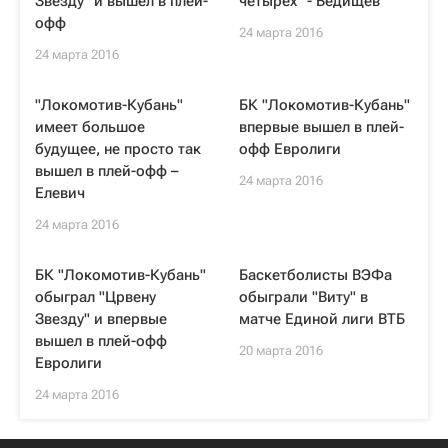
Звезду" и вышел в плей-
четырех" - Ведищев
офф
24 марта 2016
24 марта 2016
"Локомотив-Кубань"
БК "Локомотив-Кубань"
имеет большое
впервые вышел в плей-
будущее, не просто так
офф Евролиги
вышел в плей-офф –
24 марта 2016
Елевич
24 марта 2016
БК "Локомотив-Кубань"
Баскетболисты ВЭФа
обыграл "Црвену
обыграли "Виту" в
Звезду" и впервые
матче Единой лиги ВТБ
вышел в плей-офф
20 марта 2016
Евролиги
24 марта 2016