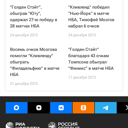
"Голден Стэйт",
"Кливленд" победил
обыграв "Юту",
"Нью-Йорк" в матче
одержал 27-ю победу в
НБА, Тимофей Мозгов
28 матчах НБА
набрал 6 очков
24 декабря 2015
24 декабря 2015
Восемь очков Мозгова
"Голден Стэйт"
помогли "Кливленду"
благодаря 43 очкам
обыграть
Томпсона обыграл
"Филадельфию" в матче
"Финикс" в матче НБА
НБА
17 декабря 2015
21 декабря 2015