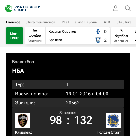
Главное
Лига Чемпионов
РПЛ
Лига Европы
АПЛ
Ла Лига
0
Крылья Советов
Матч-
Футбол
Футбол
центр
2
Балтика
Завершен
Завершен
Баскетбол
НБА
Тур:
1
Время начала:
19.01.2016 в 04:00
Зрители:
20562
Завершен
98
:
132
Кливленд
Голден Стэйт