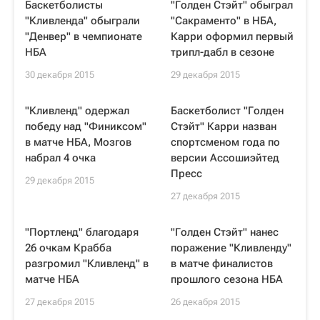
Баскетболисты
"Голден Стэйт" обыграл
"Кливленда" обыграли
"Сакраменто" в НБА,
"Денвер" в чемпионате
Карри оформил первый
НБА
трипл-дабл в сезоне
30 декабря 2015
29 декабря 2015
"Кливленд" одержал
Баскетболист "Голден
победу над "Финиксом"
Стэйт" Карри назван
в матче НБА, Мозгов
спортсменом года по
набрал 4 очка
версии Ассошиэйтед
Пресс
29 декабря 2015
27 декабря 2015
"Портленд" благодаря
"Голден Стэйт" нанес
26 очкам Крабба
поражение "Кливленду"
разгромил "Кливленд" в
в матче финалистов
матче НБА
прошлого сезона НБА
27 декабря 2015
26 декабря 2015