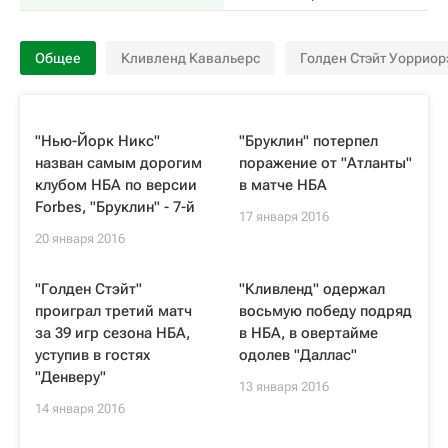
Общее
Кливленд Кавальерс
Голден Стэйт Уорриор
"Нью-Йорк Никс"
"Бруклин" потерпел
назван самым дорогим
поражение от "Атланты"
клубом НБА по версии
в матче НБА
Forbes, "Бруклин" - 7-й
17 января 2016
20 января 2016
"Голден Стэйт"
"Кливленд" одержал
проиграл третий матч
восьмую победу подряд
за 39 игр сезона НБА,
в НБА, в овертайме
уступив в гостях
одолев "Даллас"
"Денверу"
13 января 2016
14 января 2016