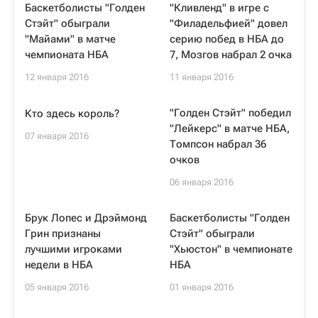
Баскетболисты "Голден
"Кливленд" в игре с
Стэйт" обыграли
"Филадельфией" довел
"Майами" в матче
серию побед в НБА до
чемпионата НБА
7, Мозгов набрал 2 очка
12 января 2016
11 января 2016
"Голден Стэйт" победил
Кто здесь король?
"Лейкерс" в матче НБА,
07 января 2016
Томпсон набрал 36
очков
06 января 2016
Брук Лопес и Дрэймонд
Баскетболисты "Голден
Грин признаны
Стэйт" обыграли
лучшими игроками
"Хьюстон" в чемпионате
недели в НБА
НБА
05 января 2016
01 января 2016