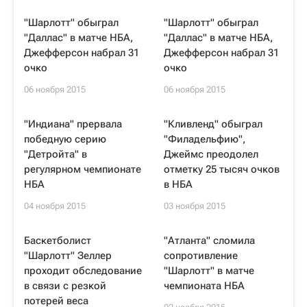
"Шарлотт" обыграл
"Шарлотт" обыграл
"Даллас" в матче НБА,
"Даллас" в матче НБА,
Джефферсон набрал 31
Джефферсон набрал 31
очко
очко
06 ноября 2015
06 ноября 2015
"Индиана" прервала
"Кливленд" обыграл
победную серию
"Филадельфию",
"Детройта" в
Джеймс преодолел
регулярном чемпионате
отметку 25 тысяч очков
НБА
в НБА
04 ноября 2015
03 ноября 2015
Баскетболист
"Атланта" сломила
"Шарлотт" Зеллер
сопротивление
проходит обследование
"Шарлотт" в матче
в связи с резкой
чемпионата НБА
потерей веса