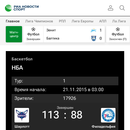
Главное
Лига Чемпионов
РПЛ
Лига Европы
АПЛ
Ла Лига
1
Зенит
Матч-
Футбол
Футбол
центр
0
Балтика
Завершен
Закончен (П)
Баскетбол
НБА
Тур:
1
Время начала:
21.11.2015 в 03:00
Зрители:
17926
Завершен
113
:
88
Шарлотт
Филадельфия