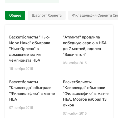
Общее
Шарлотт Хорнетс
Филадельфия Севенти Си
Баскетболисты "Нью-
"Атланта" продлила
Йорк Никс" обыграли
победную серию в НБА
"Нью-Орлеан" в
до 7 матчей, одолев
домашнем матче
"Вашингтон"
чемпионата НБА
08 ноября 2015
15 ноября 2015
Баскетболисты
Баскетболисты
"Кливленда" обыграли
"Кливленда" обыграли
"Филадельфию" в матче
"Филадельфию" в матче
НБА
НБА, Мозгов набрал 13
очков
07 ноября 2015
07 ноября 2015