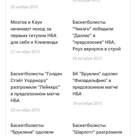
02 ноября 2015
02 ноября 2015
Мозгов и Каун
Баскетболисты
начинают поход за
"Чикаго" победили
первым титулом НБА
"Даллас" в
для себя и Кливленда
"предсезонке" НБА,
Роуз вернулся в строй
27 октября 2015
24 октября 2015
Баскетболисты "Голден
БК "Бруклин" одолел
Стэйт Уорриорз"
"Филадельфию" в
разгромили "Лейкерс"
предсезонном матче
в предсезонном матче
НБА
НБА
18 октября 2015
23 октября 2015
Баскетболисты
Баскетболисты
"Бруклина" одолели
"Шарлотт" разгромили