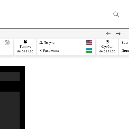
Д. Пегула
Браг
Теннис
Футбол
К. Рахимова
Дин
06.08 21:00
06.08 21:30