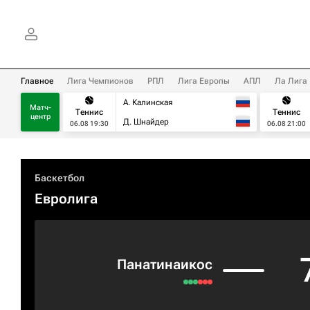
Главное
Лига Чемпионов
РПЛ
Лига Европы
АПЛ
Ла Лига
А. Калинская
Матч-
Теннис
Теннис
центр
Д. Шнайдер
06.08 19:30
06.08 21:00
Баскетбол
Евролига
Панатинаикос