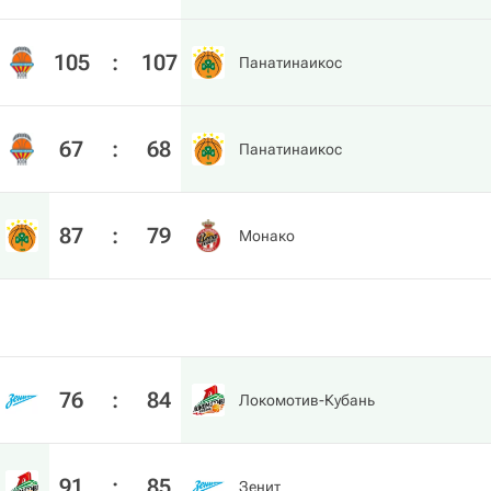
105
:
107
Панатинаикос
67
:
68
Панатинаикос
87
:
79
Монако
76
:
84
Локомотив-Кубань
91
:
85
Зенит