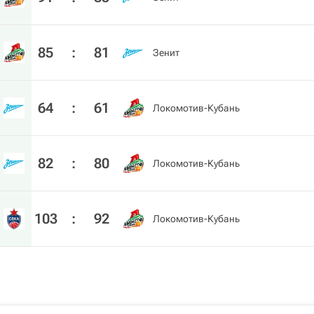
85
:
81
Зенит
64
:
61
Локомотив-Кубань
82
:
80
Локомотив-Кубань
103
:
92
Локомотив-Кубань