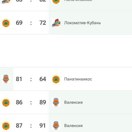
69
:
72
Локомотив-Кубань
81
:
64
Панатинаикос
86
:
89
Валенсия
87
:
91
Валенсия