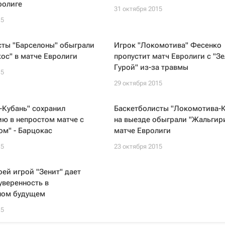
ролиге
31 октября 2015
15
сты "Барселоны" обыграли
Игрок "Локомотива" Фесенко
ос" в матче Евролиги
пропустит матч Евролиги с "Зе
Гурой" из-за травмы
15
29 октября 2015
-Кубань" сохранил
Баскетболисты "Локомотива-К
ю в непростом матче с
на выезде обыграли "Жальгири
м" - Барцокас
матче Евролиги
15
23 октября 2015
оей игрой "Зенит" дает
уверенность в
ном будущем
15