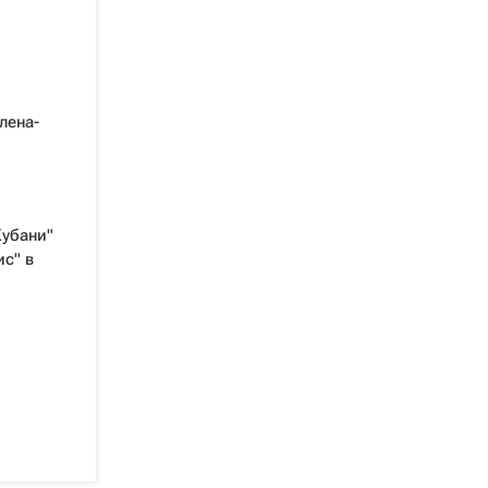
лена-
убани"
с" в