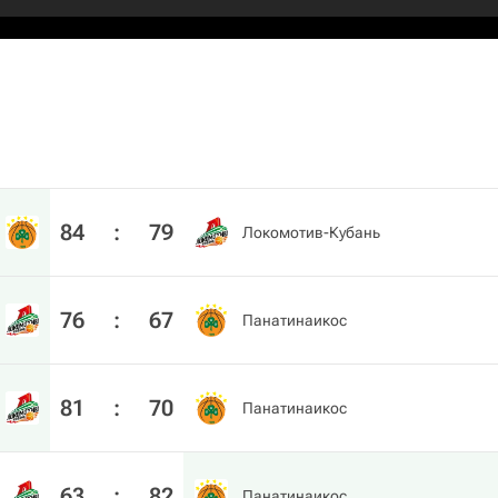
84
:
79
Локомотив-Кубань
76
:
67
Панатинаикос
81
:
70
Панатинаикос
63
:
82
Панатинаикос