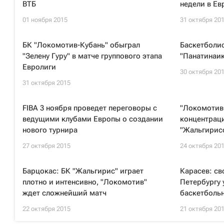
ВТБ
недели в Ев
01 ноября 2015
31 октября 20
БК "Локомотив-Кубань" обыграл
Баскетболи
"Зелену Гуру" в матче группового этапа
"Панатинаик
Евролиги
30 октября 20
31 октября 2015
FIBA 3 ноября проведет переговоры с
"Локомотив
ведущими клубами Европы о создании
концентраци
нового турнира
"Жальгирисо
27 октября 2015
24 октября 20
Барцокас: БК "Жальгирис" играет
Карасев: св
плотно и интенсивно, "Локомотив"
Петербургу 
ждет сложнейший матч
баскетболь
22 октября 2015
21 октября 20