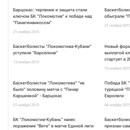
Барцокас: терпение и защита стали
Баскетболи
ключом БК "Локомотив" к победе над
обыграли "П
"Панатинаикосом"
21 ноября 201
21 ноября 2015
Баскетболисты "Локомотива-Кубани"
Новый форм
уступили "Барселоне"
выплатой кл
стартует в 2
13 ноября 2015
10 ноября 201
Баскетболистов "Локомотива" "не
Победа БК 
было" половину матча с "Пинар
турецкой "П
Каршиякой" - Барцокас
Евролиги
07 ноября 2015
06 ноября 201
БК "Локомотив-Кубань" нанес
Баскетболис
поражение "Вите" в матче Единой лиги
признан са