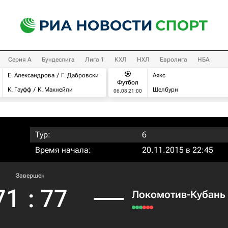
Серия А
Бундеслига
Лига 1
КХЛ
НХЛ
Евролига
НБА
Е. Александрова
Г. Дабровски
Аякс
Футбол
К. Гауфф
К. Макнейли
Шелбурн
06.08 21:00
Тур:
6
Время начала:
20.11.2015 в 22:45
Завершен
71
:
77
Локомотив-Кубань