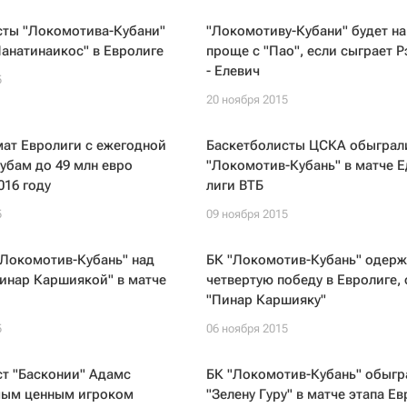
сты "Локомотива-Кубани"
"Локомотиву-Кубани" будет н
анатинаикос" в Евролиге
проще с "Пао", если сыграет 
- Елевич
5
20 ноября 2015
ат Евролиги с ежегодной
Баскетболисты ЦСКА обыграл
убам до 49 млн евро
"Локомотив-Кубань" в матче 
016 году
лиги ВТБ
5
09 ноября 2015
"Локомотив-Кубань" над
БК "Локомотив-Кубань" одерж
инар Каршиякой" в матче
четвертую победу в Евролиге,
"Пинар Каршияку"
5
06 ноября 2015
т "Басконии" Адамс
БК "Локомотив-Кубань" обыгр
мым ценным игроком
"Зелену Гуру" в матче этапа Е