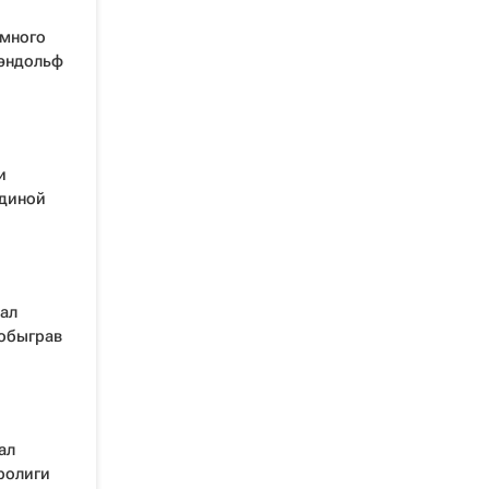
амного
Рэндольф
и
Единой
ал
 обыграв
ал
вролиги