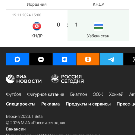
Иордания
КНДР
19.11.2024 15:00
0
:
1
КНДР
Узбекистан
Футбол
Фигурное катание
Биатлон
ЗОЖ
Хоккей
Ав
Спецпроекты
Реклама
Продукты и сервисы
Пресс-ц
Версия 2023.1 Beta
© 2026 МИА «Россия сегодня»
Вакансии