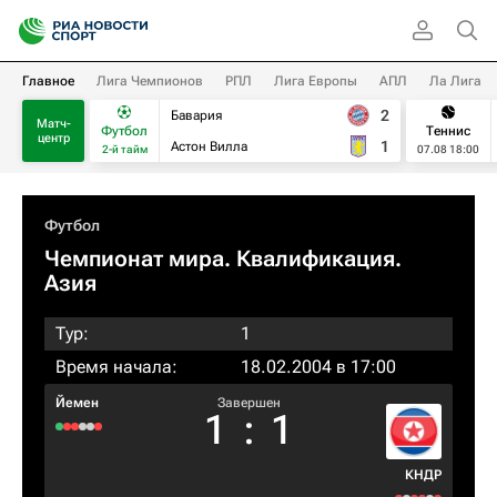
Главное
Лига Чемпионов
РПЛ
Лига Европы
АПЛ
Ла Лига
2
Бавария
Матч-
Футбол
Теннис
центр
1
Астон Вилла
2-й тайм
07.08 18:00
Футбол
Чемпионат мира. Квалификация.
Азия
Тур:
1
Время начала:
18.02.2004 в 17:00
Йемен
Завершен
1
:
1
КНДР