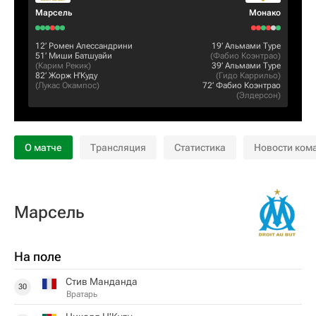
Марсель
Монако
12‎’‎
Ромен Алессандрини
19‎’‎
Альмами Туре
51‎’‎
Миши Батшуайи
(
Фабио Коэнтрао
)
(
Карим Рекик
)
39‎’‎
Альмами Туре
82‎’‎
Жорж Н'Куду
(
Гидо Каррильо
)
(
Лукас Окампос
)
72‎’‎
Фабио Коэнтрао
(
Элдерсон
)
О матче
Трансляция
Статистика
Новости ком
Марсель
На поле
Стив Манданда
30
Вратарь