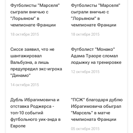
Футболисты "Марселя"
Футболисты "Марселя"
сыграли вничью с
сыграли вничью с
"Лорьяном" в
"Лорьяном" в
чемпионате Франции
чемпионате Франции
18 октября 2015
18 октября 2015
Сиссе заявил, что не
Футболист "Монако"
шантажировал
Адама Траоре сломал
Вальбуэна, а лишь
лодыжку на тренировке
предупредил экс-игрока
12 октября 2015
"Динамо"
14 октября 2015
Дубль Ибрагимовича и
"ПСЖ" благодаря дублю
отставка Роджерса -
Ибрагимовича обыграл
топ-10 событий
"Марсель" в матче
футбольного уик-энда в
чемпионата Франции
Европе
05 октября 2015