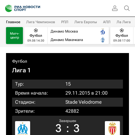
Главное
Лига Чемпионов
РПЛ
Лига Европы
АПЛ
Ла Лига
Динамо Москва
Матч-
Футбол
Футбол
центр
Динамо Махачкала
09.08 14:30
09.08 17:00
Футбол
Лига 1
Тур:
15
Время начала:
29.11.2015 в 21:00
Стадион:
Stade Velodrome
Зрители:
42882
Завершен
3
:
3