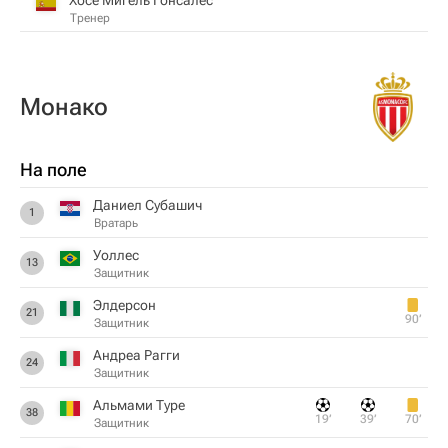
Тренер
Монако
На поле
Даниел Субашич
1
Вратарь
Уоллес
13
Защитник
Элдерсон
21
90‎’‎
Защитник
Андреа Рагги
24
Защитник
Альмами Туре
38
19‎’‎
39‎’‎
70‎’‎
Защитник