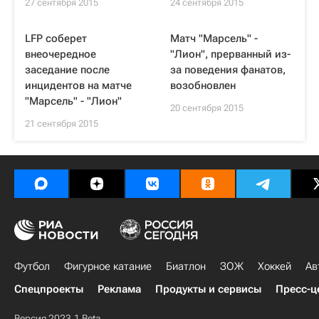
27 сентября 2015
24 сентября 2015
LFP соберет
Матч "Марсель" -
внеочередное
"Лион", прерванный из-
заседание после
за поведения фанатов,
инцидентов на матче
возобновлен
"Марсель" - "Лион"
20 сентября 2015
21 сентября 2015
Футбол
Фигурное катание
Биатлон
ЗОЖ
Хоккей
Ав
Спецпроекты
Реклама
Продукты и сервисы
Пресс-ц
Версия 2023.1 Beta