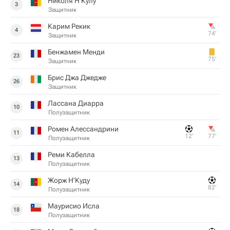
Николя Н'Кулу
3
Защитник
Карим Рекик
4
74‎’‎
Защитник
Бенжамен Менди
23
75‎’‎
Защитник
Брис Джа Джедже
26
Защитник
Лассана Диарра
10
Полузащитник
Ромен Алессандрини
11
12‎’‎
77‎’‎
Полузащитник
Реми Кабелла
13
Полузащитник
Жорж Н'Куду
14
82‎’‎
Полузащитник
Маурисио Исла
18
Полузащитник