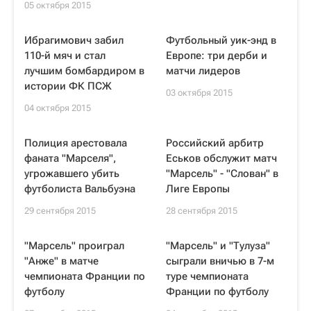
05 октября 2015
Ибрагимович забил
Футбольный уик-энд в
110-й мяч и стал
Европе: три дерби и
лучшим бомбардиром в
матчи лидеров
истории ФК ПСЖ
03 октября 2015
04 октября 2015
Полиция арестовала
Российский арбитр
фаната "Марселя",
Еськов обслужит матч
угрожавшего убить
"Марсель" - "Слован" в
футболиста Вальбуэна
Лиге Европы
29 сентября 2015
28 сентября 2015
"Марсель" проиграл
"Марсель" и "Тулуза"
"Анже" в матче
сыграли вничью в 7-м
чемпионата Франции по
туре чемпионата
футболу
Франции по футболу