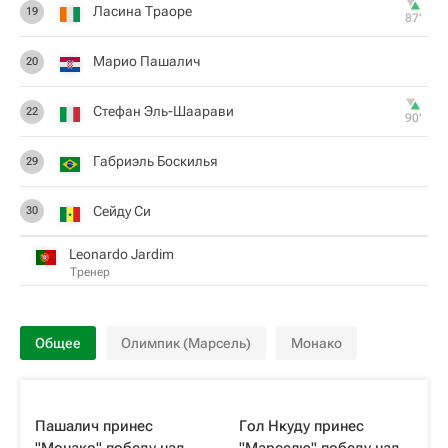
Ласина Траоре
19
87‎’‎
Марио Пашалич
20
Стефан Эль-Шаарави
22
90‎’‎
Габриэль Боскилья
29
Сейду Си
30
Leonardo Jardim
Тренер
Общее
Олимпик (Марсель)
Монако
Пашалич принес
Гол Нкуду принес