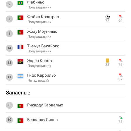
Фабиньо
2
Полузащитник
Фабио Коэнтрао
4
72‎’‎
90‎’‎
Полузащитник
Жоау Моутинью
8
Полузащитник
Тьемуэ Бакайоко
14
Полузащитник
Элдер Кошта
18
33‎’‎
75‎’‎
Полузащитник
Гидо Каррильо
11
87‎’‎
Нападающий
Запасные
Рикарду Карвалью
6
Бернарду Силва
10
75‎’‎