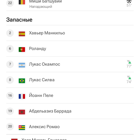
Миши Батшуайи
22
51‎’‎
Нападающий
Запасные
Хавьер Манкильо
2
Роланду
6
Лукас Окампос
7
77‎’‎
Лукас Силва
8
74‎’‎
Йоанн Пеле
16
Абдельазиз Баррада
19
Алексис Ромао
20
Хосе Мигель Гонсалес