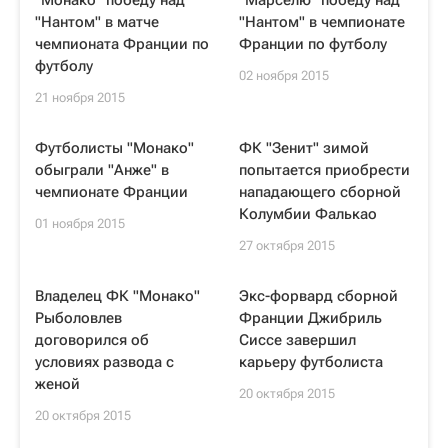
"Монако" победу над
"Марселю" победу над
"Нантом" в матче
"Нантом" в чемпионате
чемпионата Франции по
Франции по футболу
футболу
02 ноября 2015
21 ноября 2015
Футболисты "Монако"
ФК "Зенит" зимой
обыграли "Анже" в
попытается приобрести
чемпионате Франции
нападающего сборной
Колумбии Фалькао
01 ноября 2015
27 октября 2015
Владелец ФК "Монако"
Экс-форвард сборной
Рыболовлев
Франции Джибриль
договорился об
Сиссе завершил
условиях развода с
карьеру футболиста
женой
20 октября 2015
20 октября 2015