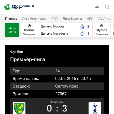
Главное
Лига Чемпионов
РПЛ
Лига Европы
АПЛ
Ла Лига
3
Динамо Москва
Матч-
Футбол
Футбол
центр
1
Динамо Махачкала
Завершен
Завершен
Футбол
Премьер-лига
Тур:
24
Время начала:
02.02.2016 в 20:45
Стадион:
Carrow Road
Зрители:
27067
Завершен
0
:
3