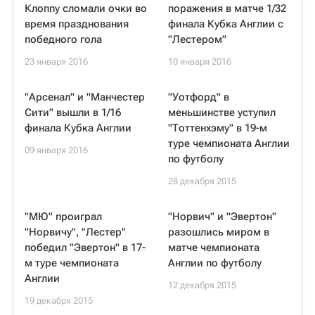
Клоппу сломали очки во
поражения в матче 1/32
время празднования
финала Кубка Англии с
победного гола
"Лестером"
23 января 2016
10 января 2016
"Арсенал" и "Манчестер
"Уотфорд" в
Сити" вышли в 1/16
меньшинстве уступил
финала Кубка Англии
"Тоттенхэму" в 19-м
туре чемпионата Англии
09 января 2016
по футболу
28 декабря 2015
"МЮ" проиграл
"Норвич" и "Эвертон"
"Норвичу", "Лестер"
разошлись миром в
победил "Эвертон" в 17-
матче чемпионата
м туре чемпионата
Англии по футболу
Англии
12 декабря 2015
19 декабря 2015