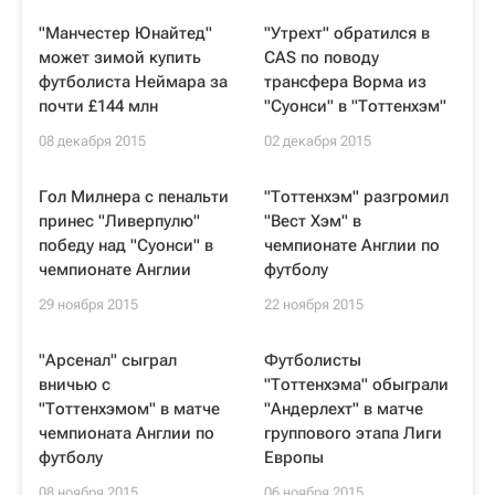
"Манчестер Юнайтед"
"Утрехт" обратился в
может зимой купить
CAS по поводу
футболиста Неймара за
трансфера Ворма из
почти £144 млн
"Суонси" в "Тоттенхэм"
08 декабря 2015
02 декабря 2015
Гол Милнера с пенальти
"Тоттенхэм" разгромил
принес "Ливерпулю"
"Вест Хэм" в
победу над "Суонси" в
чемпионате Англии по
чемпионате Англии
футболу
29 ноября 2015
22 ноября 2015
"Арсенал" сыграл
Футболисты
вничью с
"Тоттенхэма" обыграли
"Тоттенхэмом" в матче
"Андерлехт" в матче
чемпионата Англии по
группового этапа Лиги
футболу
Европы
08 ноября 2015
06 ноября 2015