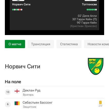
Норвич Сити
Тоттенхэм
02‎’‎
Деле Алли
30‎’‎
Гарри Кейн
(П)
90‎’‎
Гарри Кейн
(
Кристиан Эриксен
)
О матче
Трансляция
Статистика
Новости ком
Норвич Сити
На поле
Деклан Руд
13
Вратарь
Себастьян Бассонг
6
29‎’‎
Защитник