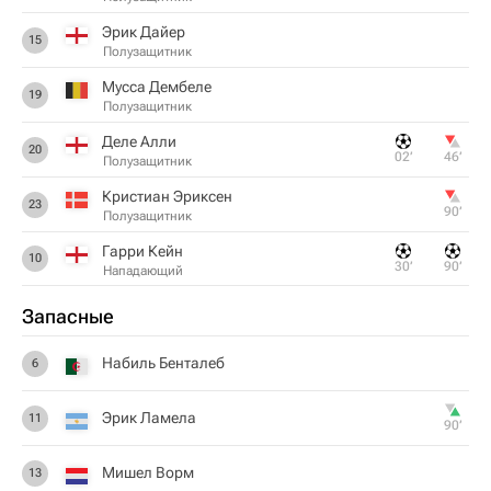
Эрик Дайер
15
Полузащитник
Мусса Дембеле
19
Полузащитник
Деле Алли
20
02‎’‎
46‎’‎
Полузащитник
Кристиан Эриксен
23
90‎’‎
Полузащитник
Гарри Кейн
10
30‎’‎
90‎’‎
Нападающий
Запасные
Набиль Бенталеб
6
Эрик Ламела
11
90‎’‎
Мишел Ворм
13