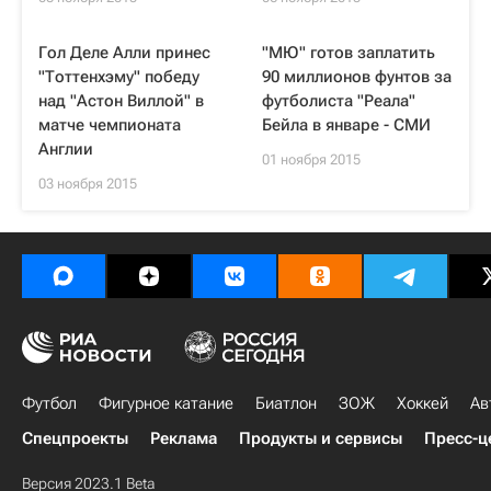
Гол Деле Алли принес
"МЮ" готов заплатить
"Тоттенхэму" победу
90 миллионов фунтов за
над "Астон Виллой" в
футболиста "Реала"
матче чемпионата
Бейла в январе - СМИ
Англии
01 ноября 2015
03 ноября 2015
Футбол
Фигурное катание
Биатлон
ЗОЖ
Хоккей
Ав
Спецпроекты
Реклама
Продукты и сервисы
Пресс-ц
Версия 2023.1 Beta