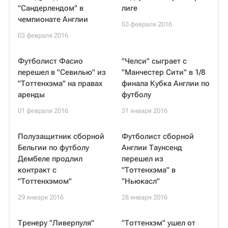
"Сандерлендом" в
лиге
чемпионате Англии
03 февраля 2016
03 февраля 2016
Футболист Фасио
"Челси" сыграет с
перешел в "Севилью" из
"Манчестер Сити" в 1/8
"Тоттенхэма" на правах
финала Кубка Англии по
аренды
футболу
01 февраля 2016
31 января 2016
Полузащитник сборной
Футболист сборной
Бельгии по футболу
Англии Таунсенд
Дембеле продлил
перешел из
контракт с
"Тоттенхэма" в
"Тоттенхэмом"
"Ньюкасл"
29 января 2016
28 января 2016
Тренеру "Ливерпуля"
"Тоттенхэм" ушел от