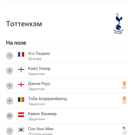
Тоттенхэм
На поле
Уго Льорис
1
Вратарь
Кайл Уокер
2
Защитник
Дэнни Роуз
3
88‎’‎
Защитник
Тоби Алдервейрелд
4
58‎’‎
Защитник
Кевин Виммер
27
Защитник
Сон Хын Мин
7
70‎’‎
Полузащитник