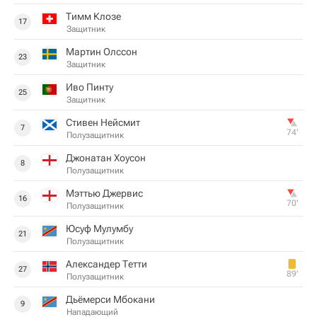
Тимм Клозе
17
Защитник
Мартин Олссон
23
Защитник
Иво Пинту
25
Защитник
Стивен Нейсмит
7
74‎’‎
Полузащитник
Джонатан Хоусон
8
Полузащитник
Мэттью Джервис
16
70‎’‎
Полузащитник
Юсуф Мулумбу
21
Полузащитник
Александер Тетти
27
89‎’‎
Полузащитник
Дьёмерси Мбокани
9
Нападающий