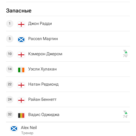
Запасные
Джон Радди
1
Рассел Мартин
5
Кэмерон Джером
10
70‎’‎
Уэсли Хулахан
14
Натан Редмонд
22
Райан Беннетт
24
Вадис Оджиджа
32
74‎’‎
Alex Neil
Тренер