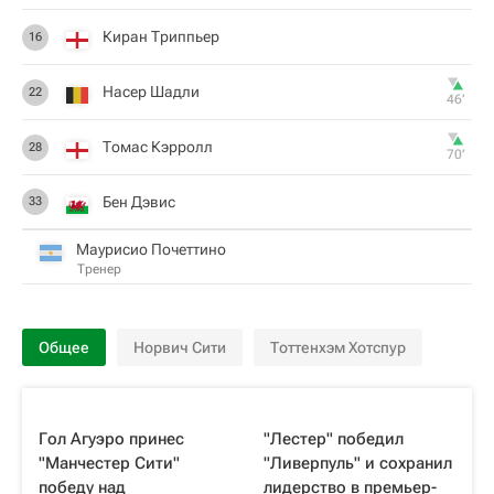
Киран Триппьер
16
Насер Шадли
22
46‎’‎
Томас Кэрролл
28
70‎’‎
Бен Дэвис
33
Маурисио Почеттино
Тренер
Общее
Норвич Сити
Тоттенхэм Хотспур
Гол Агуэро принес
"Лестер" победил
"Манчестер Сити"
"Ливерпуль" и сохранил
победу над
лидерство в премьер-