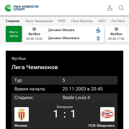
Главное
Лига Чемпионов
РПЛ
Лига Европы
АПЛ
Ла Лига
Динамо Москва
Матч-
Футбол
Футбол
центр
Динамо Махачкала
09.08 14:30
09.08 17:00
Футбол
Лига Чемпионов
Тур:
5
Время начала:
25.11.2003 в 20:45
Стадион:
Stade Louis II
Завершен
1
:
1
Монако
ПСВ Эйндховен