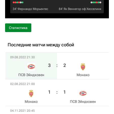
34‎’‎
Фернандо Морьентес
84‎’‎
Ян Веннегор оф Хесселинк
Статистика
Последние матчи между собой
09.08.2022 21:30
3
:
2
ПСВ Эйндховен
Монако
02.08.2022 21:00
1
:
1
Монако
ПСВ Эйндховен
04.11.2021 20:45