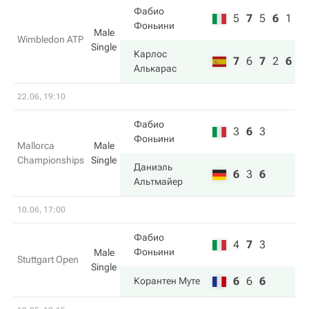
Фабио
5
7
5
6
1
Фоньини
Male
Wimbledon ATP
Single
Карлос
7
6
7
2
6
Алькарас
22.06, 19:10
Фабио
3
6
3
Фоньини
Mallorca
Male
Championships
Single
Даниэль
6
3
6
Альтмайер
10.06, 17:00
Фабио
4
7
3
Фоньини
Male
Stuttgart Open
Single
6
6
6
Корантен Муте