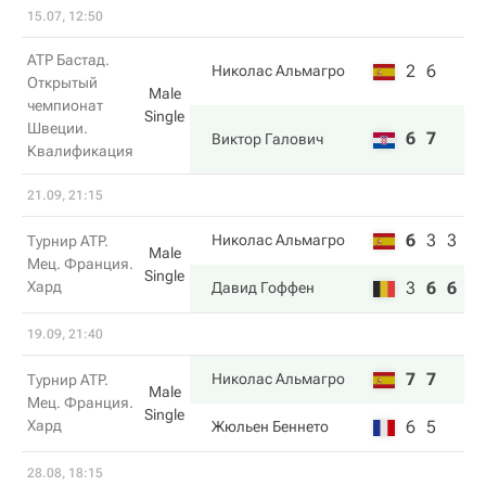
15.07, 12:50
ATP Бастад.
2
6
Николас Альмагро
Открытый
Male
чемпионат
Single
Швеции.
6
7
Виктор Галович
Квалификация
21.09, 21:15
6
3
3
Николас Альмагро
Турнир ATP.
Male
Мец. Франция.
Single
Хард
3
6
6
Давид Гоффен
19.09, 21:40
7
7
Николас Альмагро
Турнир ATP.
Male
Мец. Франция.
Single
Хард
6
5
Жюльен Беннето
28.08, 18:15