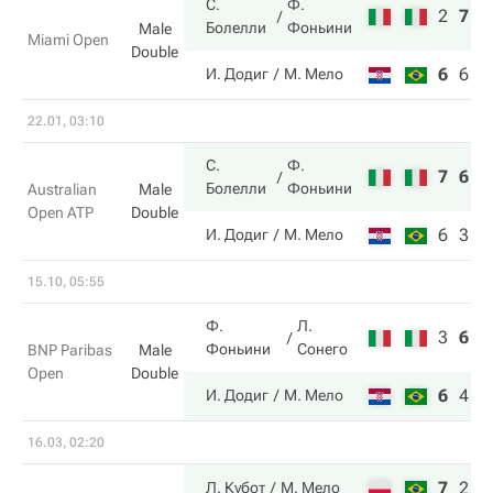
С.
Ф.
2
7
1
Болелли
Фоньини
Male
Miami Open
Double
6
6
8
И. Додиг
М. Мело
22.01, 03:10
С.
Ф.
7
6
Болелли
Фоньини
Australian
Male
Open ATP
Double
6
3
И. Додиг
М. Мело
15.10, 05:55
Ф.
Л.
3
6
8
Фоньини
Сонего
BNP Paribas
Male
Open
Double
6
4
1
И. Додиг
М. Мело
16.03, 02:20
7
2
1
Л. Кубот
М. Мело