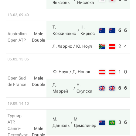
Яньсюнь
Нисиока
13.02, 09:40
Т.
Н.
6
6
Коккинакис
Кирьос
Australian
Male
Open ATP
Double
2
4
Л. Харрис
Ю. Ноул
05.02, 15:05
1
0
Ю. Ноул
Д. Новак
Open Sud
Male
de France
Double
Д.
Н.
6
6
Маррей
Скупски
19.09, 14:10
Турнир
М.
М.
3
6
10
ATP.
Даниэль
Демолинер
Санкт-
Male
Петербург.
Double