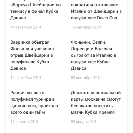
сборную Швейцарии по
сократили отставание
теннису в финал Кубка
Италии от Швейцарии в
Дэвиса
полуфинале Davis Cup
14 сентября 2014
13 сентября 2014
Вавринка обыграл
Фоньини, Сеппи,
Фоньини и увеличил
Лоренци и Болелли
отрыв Швейцарии в
сыграют за Италию в
полуфинале Кубка
полуфинале Кубка
Дэвиса
Дэвиса
12 сентября 2014
02 сентября 2014
Раонич вышел в
Держатели социальной
полуфинал турнира в
карты москвича смогут
Цинциннати, проиграв
бесплатно посетить
всего один гейм
матчи Кубка Кремля
15 августа 2014
04 августа 2014