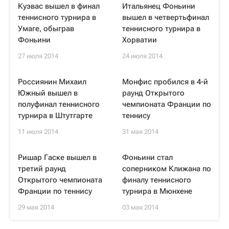
Куэвас вышел в финал
Итальянец Фоньини
теннисного турнира в
вышел в четвертьфинал
Умаге, обыграв
теннисного турнира в
Фоньини
Хорватии
27 июля 2014
24 июля 2014
Россиянин Михаил
Монфис пробился в 4-й
Южный вышел в
раунд Открытого
полуфинал теннисного
чемпионата Франции по
турнира в Штутгарте
теннису
11 июля 2014
31 мая 2014
Ришар Гаске вышел в
Фоньини стал
третий раунд
соперником Клижана по
Открытого чемпионата
финалу теннисного
Франции по теннису
турнира в Мюнхене
29 мая 2014
03 мая 2014