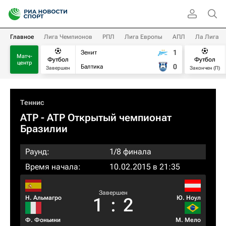
Главное
Лига Чемпионов
РПЛ
Лига Европы
АПЛ
Ла Лига
1
Зенит
Матч-
Футбол
Футбол
центр
0
Балтика
Завершен
Закончен (П)
Теннис
ATP
- ATP Открытый чемпионат
Бразилии
Раунд:
1/8 финала
Время начала:
10.02.2015 в 21:35
Завершен
Н. Альмагро
Ю. Ноул
1
:
2
Ф. Фоньини
М. Мело