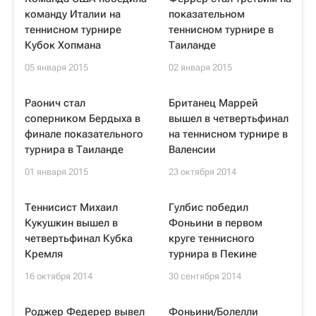
команду Италии на
показательном
теннисном турнире
теннисном турнире в
Кубок Хопмана
Таиланде
05 января 2015
02 января 2015
Раонич стал
Британец Маррей
соперником Бердыха в
вышел в четвертьфинал
финале показательного
на теннисном турнире в
турнира в Таиланде
Валенсии
01 января 2015
23 октября 2014
Теннисист Михаил
Гулбис победил
Кукушкин вышел в
Фоньини в первом
четвертьфинал Кубка
круге теннисного
Кремля
турнира в Пекине
16 октября 2014
30 сентября 2014
Роджер Федерер вывел
Фоньини/Болелли