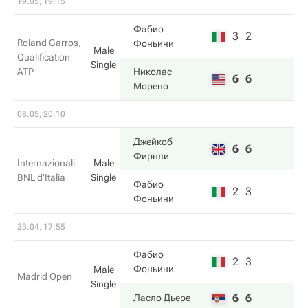
19.05, 19:15
Фабио
3
2
Roland Garros,
Фоньини
Male
Qualification
Single
ATP
Николас
6
6
Морено
08.05, 20:10
Джейкоб
6
6
Фирнли
Internazionali
Male
BNL d'Italia
Single
Фабио
2
3
Фоньини
23.04, 17:55
Фабио
2
3
Фоньини
Male
Madrid Open
Single
6
6
Ласло Дьере