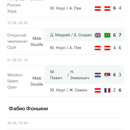
Россия.
6
4
6
Ю. Ноул
А. Пея
Хард
31.08, 20:30
6
7
Д. Маррей
Б. Соарес
Открытый
Male
чемпионат
Double
США
4
6
Ю. Ноул
А. Пея
21.08, 01:10
М.
Н.
6
3
10
Winston-
Павич
Зимоньич
Male
Salem
Double
Open
2
6
6
Ю. Ноул
Ж. Симон
Фабио Фоньини
30.06, 15:40