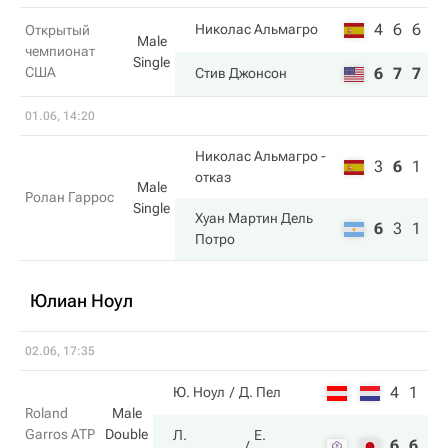
4
6
6
Николас Альмагро
Открытый
Male
чемпионат
Single
США
6
7
7
Стив Джонсон
01.06, 14:20
Николас Альмагро
-
3
6
1
отказ
Male
Ролан Гаррос
Single
Хуан Мартин Дель
6
3
1
Потро
Юлиан Ноул
02.06, 17:35
4
1
Ю. Ноул
Д. Пел
Roland
Male
Garros ATP
Double
Л.
Е.
6
6