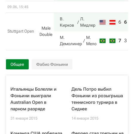
09.06, 15:45
В.
Л.
6
6
1
Кирков
Мидлер
Male
Stuttgart Open
Double
М.
М.
7
3
1
Демолинер
Мело
Общее
Фабио Фоньини
Итальянцы Болелли и
Дель Потро выбил
Фоньини выиграли
Фоньини из розыгрыша
Australian Open в
теннисного турнира в
парном разряде
Сиднее
31 января 2015
14 января 2015
Команда США победила
Феррер стал третьим на