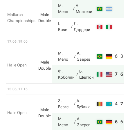
М.
А.
Мело
Молтени
Mallorca
Male
Championships
Double
I.
Л.
Buse
Дардери
17.06, 19:00
М.
А.
6
3
Мело
Зверев
Male
Halle Open
Double
Ф.
Б.
7
6
Коболли
Шелтон
15.06, 17:15
З.
А.
4
7
5
Бергс
Бублик
Male
Halle Open
Double
М.
А.
6
6
1
Мело
Зверев