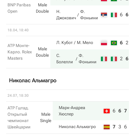
BNP Paribas
Male
Open
Double
Н.
Ф.
6
6
6
Джокович
Фоньини
18.04, 18:40
6
2
7
Л. Кубот
М. Мело
ATP Монте-
Male
Карло. Rolex
Double
С.
Ф.
Masters
2
6
1
Болелли
Фоньини
Николас Альмагро
24.07, 18:30
Марк-Андреа
ATP Гштад.
6
6
7
Хюслер
Открытый
Male
чемпионат
Single
7
3
6
Николас Альмагро
Швейцарии