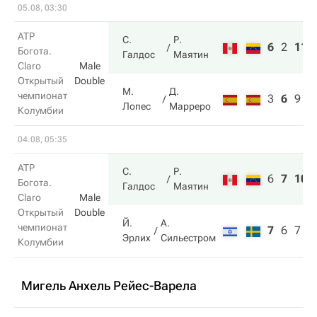
05.08, 03:30
ATP
С.
Р.
6
2
11
Богота.
Галдос
Маятин
Claro
Male
Открытый
Double
М.
Д.
чемпионат
3
6
9
Лопес
Марреро
Колумбии
04.08, 05:35
ATP
С.
Р.
6
7
10
Богота.
Галдос
Маятин
Claro
Male
Открытый
Double
Й.
А.
чемпионат
7
6
7
Эрлих
Сильестром
Колумбии
Мигель Анхель Рейес-Варела