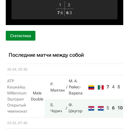
1
2
7
:
6
6
:
3
Статистика
Последние матчи между собой
26.04, 20:30
ATP
М. А.
Р.
7
4
8
Кашкайш.
Рейес-
Маятин
Millennium
Male
Варела
Эшторил
Double
Б.
Ф.
Открытый
5
6
10
Чорич
Шкугор
чемпионат
23.02, 07:40