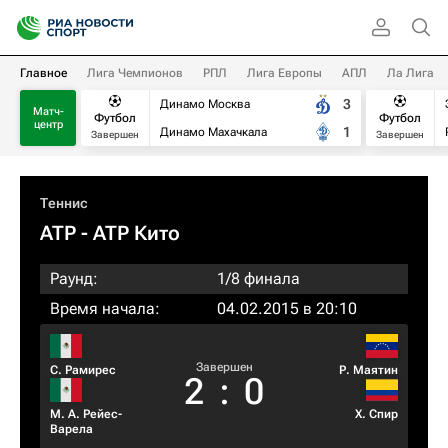
Главное
Лига Чемпионов
РПЛ
Лига Европы
АПЛ
Ла Лига
3
Динамо Москва
Матч-
Футбол
Футбол
центр
1
Динамо Махачкала
Завершен
Завершен
Теннис
ATP
- ATP Кито
Раунд:
1/8 финала
Время начала:
04.02.2015 в 20:10
Завершен
С. Рамирес
Р. Маятин
2
:
0
М. А. Рейес-
Х. Спир
Варела