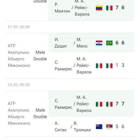
Double
М. А.
Р.
7
6
Рейес-
Маятин
Варела
27.02, 00:00
И.
М.
6
6
ATP
Додиг
Мело
Акапулько.
Male
Абьерто
Double
М. А.
С.
1
3
Мексикано
Рейес-
Рамирес
Варела
24.02, 06:20
М. А.
С.
7
7
ATP
Рейес-
Рамирес
Акапулько.
Male
Варела
Абьерто
Double
Мексикано
А.
В.
5
6
Ситак
Троицки