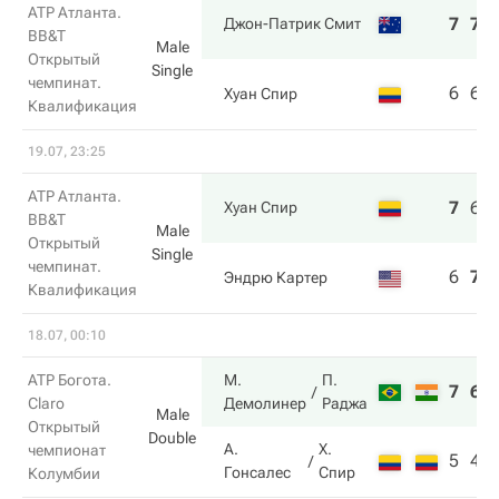
ATP Атланта.
7
7
Джон-Патрик Смит
BB&T
Male
Открытый
Single
чемпинат.
6
6
Хуан Спир
Квалификация
19.07, 23:25
ATP Атланта.
7
6
Хуан Спир
BB&T
Male
Открытый
Single
чемпинат.
6
7
Эндрю Картер
Квалификация
18.07, 00:10
ATP Богота.
М.
П.
7
6
Claro
Демолинер
Раджа
Male
Открытый
Double
А.
Х.
чемпионат
5
4
Гонсалес
Спир
Колумбии