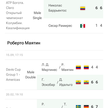
ATP Богота.
Николас
6
6
Claro
Баррьентос
Открытый
Male
чемпионат
Single
Колумбии.
1
4
Сесар Рамирес
Квалификация
Роберто Маятин
15.09, 17:15
Л. Д.
Р.
4
4
Davis Cup
Мартинес
Маятин
Male
Group 1 -
Double
Americas
Г.
Д.
6
6
Эскобар
Идальго
20.02, 19:10
Р.
Т.
6
7