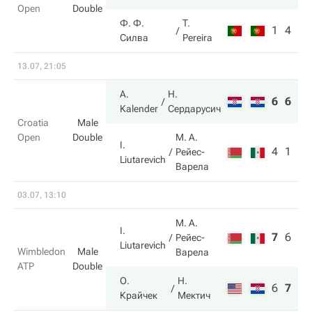
Open
Double
Ф. Ф.
T.
1
4
Силва
Pereira
13.07, 21:05
A.
Н.
6
6
Kalender
Сердарусич
Croatia
Male
Open
Double
М. А.
I.
4
1
Рейес-
Liutarevich
Варела
03.07, 13:10
М. А.
I.
7
6
6
Рейес-
Liutarevich
Wimbledon
Male
Варела
ATP
Double
О.
Н.
6
7
7
Крайчек
Мектич