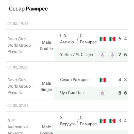
Сесар Рамирес
05.02, 19:15
I. A.
С.
6
4
Davis Cup
Arevalo
Рамирес
Male
World Group 1
Double
Playoffs
7
6
Y. Hsu
Ч. С. Цен
04.02, 20:25
4
3
Сесар Рамирес
Davis Cup
Male
World Group 1
Single
Playoffs
6
6
Чун Син Цен
02.03, 07:05
Х.
С.
3
4
ATP
Вердуго
Рамирес
Акапулько.
Male
Абьерто
Double