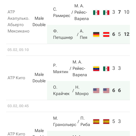
М. А.
С.
3
7
10
ATP
Рейес-
Рамирес
Акапулько.
Male
Варела
Абьерто
Double
Мексикано
Ф.
А.
6
5
12
Петцшнер
Пея
05.02, 05:10
М. А.
Р.
3
3
Рейес-
Маятин
Male
Варела
ATP Кито
Double
О.
Н.
6
6
Крайчек
Монро
03.02, 00:45
М.
П.
5
3
Гранольерс
Риба
Male
ATP Кито