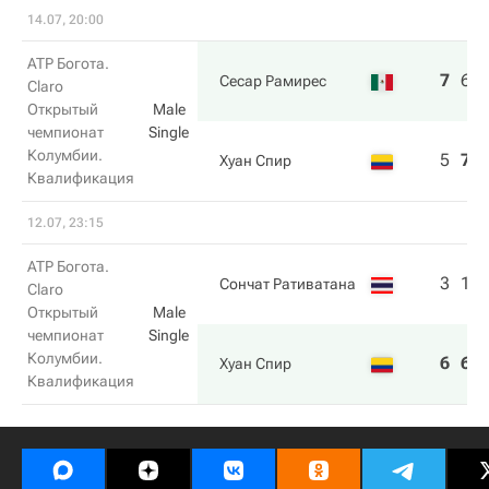
14.07, 20:00
ATP Богота.
7
6
Сесар Рамирес
Claro
Открытый
Male
чемпионат
Single
Колумбии.
5
7
Хуан Спир
Квалификация
12.07, 23:15
ATP Богота.
3
1
Сончат Ративатана
Claro
Открытый
Male
чемпионат
Single
Колумбии.
6
6
Хуан Спир
Квалификация