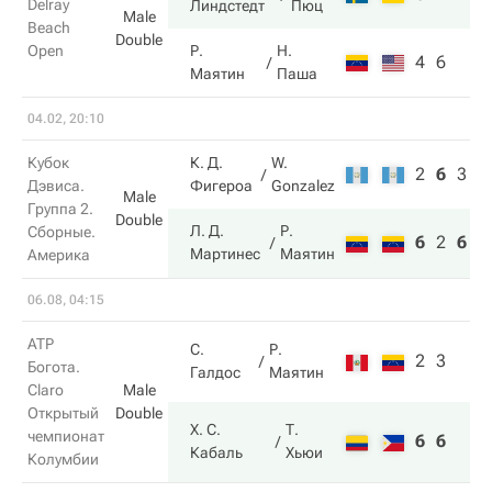
Delray
Линдстедт
Пюц
Male
Beach
Double
Open
Р.
Н.
4
6
Маятин
Паша
04.02, 20:10
Кубок
К. Д.
W.
2
6
3
Дэвиса.
Фигероа
Gonzalez
Male
Группа 2.
Double
Л. Д.
Р.
Сборные.
6
2
6
Мартинес
Маятин
Америка
06.08, 04:15
ATP
С.
Р.
2
3
Богота.
Галдос
Маятин
Claro
Male
Открытый
Double
Х. С.
Т.
чемпионат
6
6
Кабаль
Хьюи
Колумбии