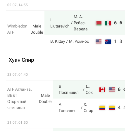
02.07, 14:55
М. А.
I.
6
6
Рейес-
Liutarevich
Wimbledon
Male
Варела
ATP
Double
1
3
B. Kittay
М. Ромиос
Хуан Спир
23.07, 04:40
В.
Д.
6
6
ATP Атланта.
Поспишил
Сок
BB&T
Male
Открытый
Double
А.
Х.
4
4
чемпинат
Гонсалес
Спир
21.07, 01:50