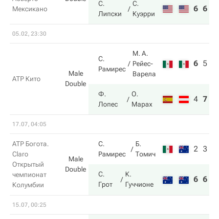
С.
С.
6
6
Мексикано
Липски
Куэрри
05.02, 23:30
М. А.
С.
6
5
4
Рейес-
Рамирес
Male
Варела
ATP Кито
Double
Ф.
О.
4
7
1
Лопес
Марах
17.07, 04:05
ATP Богота.
С.
Б.
2
3
Claro
Рамирес
Томич
Male
Открытый
Double
С.
К.
чемпионат
6
6
Грот
Гуччионе
Колумбии
15.07, 00:25