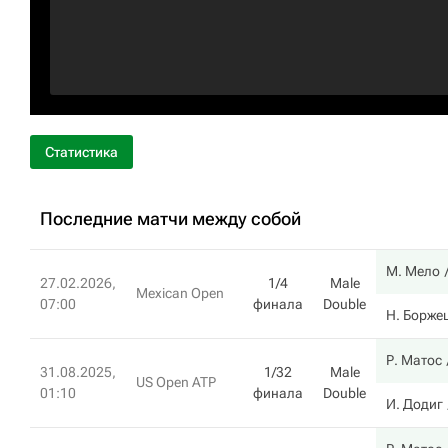
Статистика
Последние матчи между собой
М. Мело
27.02.2026,
1/4
Male
Mexican Open
07:00
финала
Double
Н. Борже
Р. Матос
31.08.2025,
1/32
Male
US Open ATP
01:10
финала
Double
И. Додиг