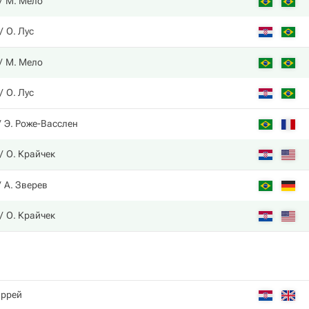
М. Мело
О. Лус
М. Мело
О. Лус
Э. Роже-Васслен
О. Крайчек
А. Зверев
О. Крайчек
аррей