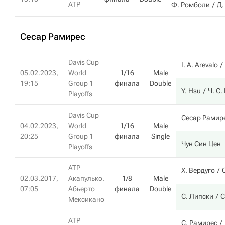
ATP
Ф. Ромболи
Д.
Сесар Рамирес
Davis Cup
I. A. Arevalo
05.02.2023,
World
1/16
Male
19:15
Group 1
финала
Double
Y. Hsu
Ч. С.
Playoffs
Davis Cup
Сесар Рамир
04.02.2023,
World
1/16
Male
20:25
Group 1
финала
Single
Чун Син Цен
Playoffs
ATP
Х. Вердуго
02.03.2017,
Акапулько.
1/8
Male
07:05
Абьерто
финала
Double
С. Липски
С
Мексикано
ATP
С. Рамирес