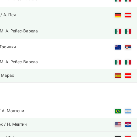
А. Пея
М. А. Рейес-Варела
 Троицки
М. А. Рейес-Варела
. Марах
А. Молтени
ек
Н. Мектич