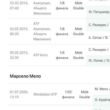
23.02.2016,
Акапулько.
1/8
Male
07:40
Абьерто
финала
Double
Ф. Петцшнер
Мексикано
ATP
С. Рамирес
24.02.2015,
Акапулько.
1/8
Male
06:20
Абьерто
финала
Double
А. Ситак
В.
Мексикано
С. Рамирес
05.02.2015,
1/4
Male
ATP Кито
23:30
финала
Double
Ф. Лопес
О
Марсело Мело
М. Мело
01.07.2026,
1/32
Male
Wimbledon ATP
13:10
финала
Double
О. Крайч