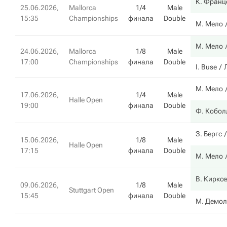
К. Франц
25.06.2026,
Mallorca
1/4
Male
15:35
Championships
финала
Double
М. Мело
М. Мело
24.06.2026,
Mallorca
1/8
Male
17:00
Championships
финала
Double
I. Buse
М. Мело
17.06.2026,
1/4
Male
Halle Open
19:00
финала
Double
Ф. Кобол
З. Бергс
15.06.2026,
1/8
Male
Halle Open
17:15
финала
Double
М. Мело
В. Кирко
09.06.2026,
1/8
Male
Stuttgart Open
15:45
финала
Double
М. Демол