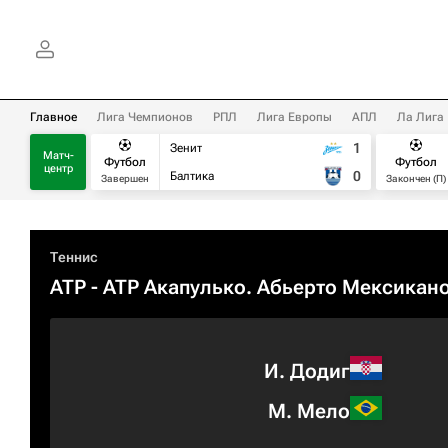
Главное
Лига Чемпионов
РПЛ
Лига Европы
АПЛ
Ла Лига
1
Зенит
Матч-
Футбол
Футбол
центр
0
Балтика
Завершен
Закончен (П)
Теннис
ATP
- ATP Акапулько. Абьерто Мексикан
И. Додиг
М. Мело