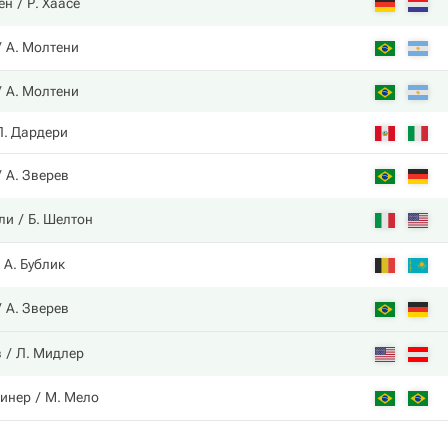
ен
Р. Хаасе
А. Молтени
А. Молтени
Л. Дардери
А. Зверев
ли
Б. Шелтон
А. Бублик
А. Зверев
в
Л. Мидлер
инер
М. Мело