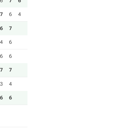
6
7
6
7
6
4
6
7
4
6
6
6
7
7
3
4
6
6