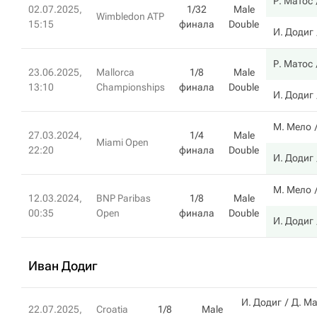
Р. Матос
02.07.2025,
1/32
Male
Wimbledon ATP
15:15
финала
Double
И. Додиг
Р. Матос
23.06.2025,
Mallorca
1/8
Male
13:10
Championships
финала
Double
И. Додиг
М. Мело
27.03.2024,
1/4
Male
Miami Open
22:20
финала
Double
И. Додиг
М. Мело
12.03.2024,
BNP Paribas
1/8
Male
00:35
Open
финала
Double
И. Додиг
Иван Додиг
И. Додиг
Д. М
22.07.2025,
Croatia
1/8
Male