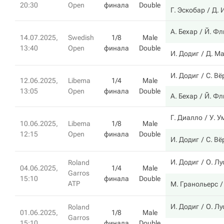
20:30
Open
финала
Double
Г. Эскобар
Д. 
А. Бехар
Й. Фл
14.07.2025,
Swedish
1/8
Male
13:40
Open
финала
Double
И. Додиг
Д. М
И. Додиг
С. Вё
12.06.2025,
Libema
1/4
Male
13:05
Open
финала
Double
А. Бехар
Й. Фл
Г. Диалло
У. У
10.06.2025,
Libema
1/8
Male
12:15
Open
финала
Double
И. Додиг
С. Вё
И. Додиг
О. Лу
Roland
04.06.2025,
1/4
Male
Garros
15:10
финала
Double
ATP
М. Гранольерс
И. Додиг
О. Лу
Roland
01.06.2025,
1/8
Male
Garros
15:10
финала
Double