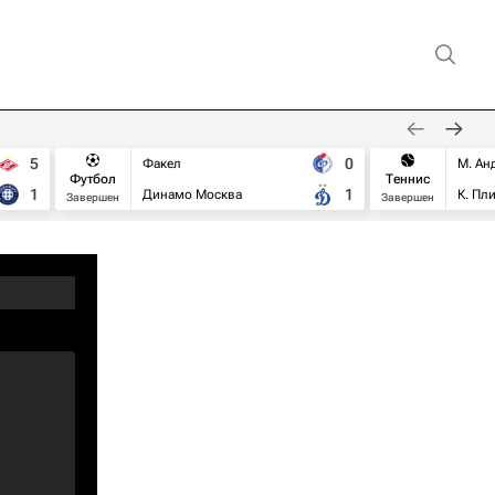
5
0
Факел
М. Ан
Футбол
Теннис
1
1
Динамо Москва
К. Пл
Завершен
Завершен