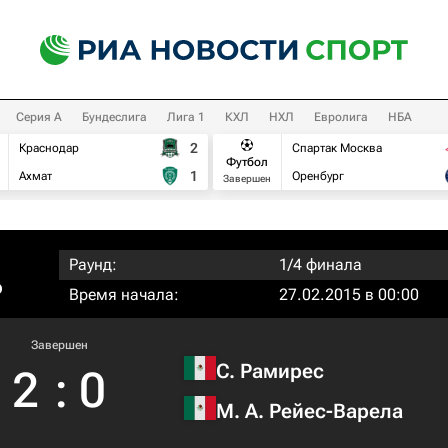
Серия А
Бундеслига
Лига 1
КХЛ
НХЛ
Евролига
НБА
2
Краснодар
Спартак Москва
Футбол
1
Ахмат
Оренбург
Завершен
Раунд:
1/4 финала
о
Время начала:
27.02.2015 в 00:00
Завершен
С. Рамирес
2
:
0
М. А. Рейес-Варела