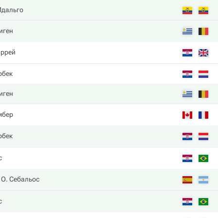
Идальго
иген
аррей
рбек
иген
мбер
рбек
с
О. Себальос
с