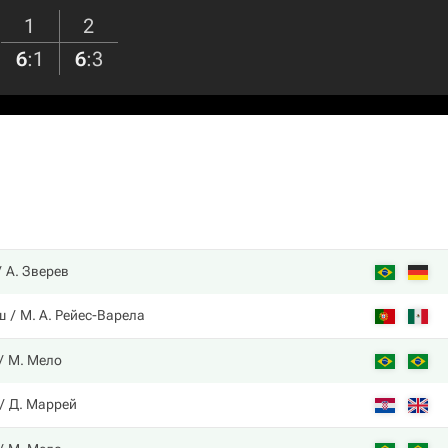
1
2
6
:
1
6
:
3
А. Зверев
ш
М. А. Рейес-Варела
М. Мело
Д. Маррей