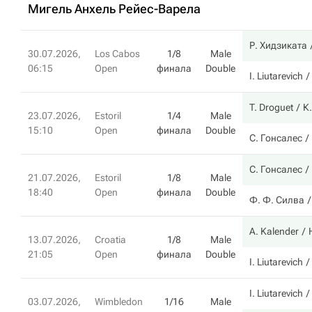
Мигель Анхель Рейес-Варела
Р. Хидзиката
30.07.2026,
Los Cabos
1/8
Male
06:15
Open
финала
Double
I. Liutarevich
T. Droguet
К
23.07.2026,
Estoril
1/4
Male
15:10
Open
финала
Double
С. Гонсалес
С. Гонсалес
21.07.2026,
Estoril
1/8
Male
18:40
Open
финала
Double
Ф. Ф. Силва
A. Kalender
13.07.2026,
Croatia
1/8
Male
21:05
Open
финала
Double
I. Liutarevich
I. Liutarevich
03.07.2026,
Wimbledon
1/16
Male