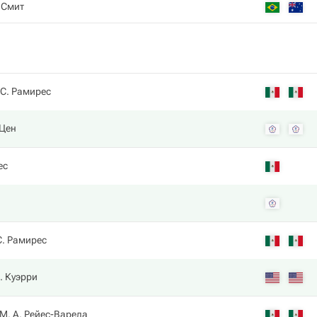
 Смит
С. Рамирес
 Цен
ес
С. Рамирес
. Куэрри
М. А. Рейес-Варела