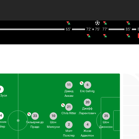
65‎’‎
72‎’‎
75‎’‎
77‎’‎
85‎’‎
8
11
6
8
Давид
Eric Gehrig
 Зуси
Аккам
20
21
Джефф
Chris Ritter
Ларентович
4
23
10
25
иник
Гильерме до
Шон
Шон
2
4
йер
Прадо
Мэлоуни
Джонсон
Мэтт
Жозе
Полстер
Адаилтон