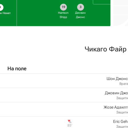
19
3
9
Harrison
Джовин
н Немет
Shipp
Джонс
Чикаго Файр
На поле
Шон Джонс
Врат
Джовин Джо
Защит
Жозе Адаилт
Защит
Eric Geh
85‎’‎
Защит