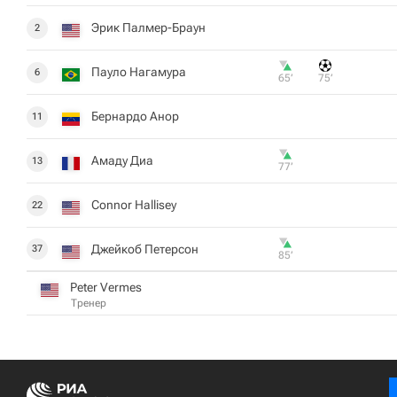
Эрик Палмер-Браун
2
Пауло Нагамура
6
65‎’‎
75‎’‎
Бернардо Анор
11
Амаду Диа
13
77‎’‎
Connor Hallisey
22
Джейкоб Петерсон
37
85‎’‎
Peter Vermes
Тренер