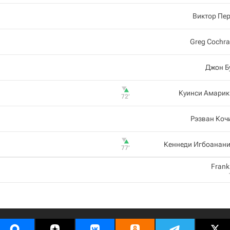
Виктор Пе
Greg Cochr
Джон Б
Куинси Амарик
72‎’‎
Рэзван Коч
Кеннеди Игбоанани
77‎’‎
Frank