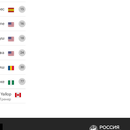
рес
15
ane
16
уш
18
ва
24
иш
30
ке
77
 Yallop
Тренер