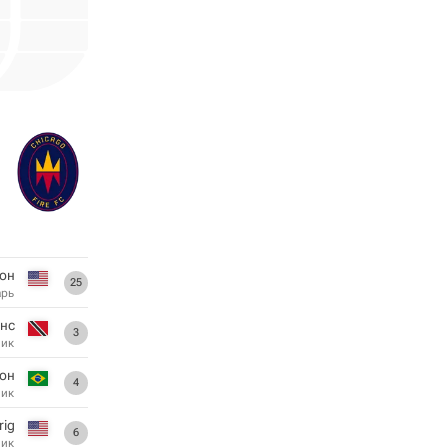
он
25
арь
нс
3
ник
он
4
ник
rig
6
ник