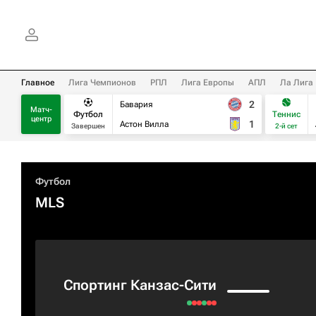
Главное
Лига Чемпионов
РПЛ
Лига Европы
АПЛ
Ла Лига
2
Бавария
Матч-
Футбол
Теннис
центр
1
Астон Вилла
Завершен
2-й сет
Футбол
MLS
Спортинг Канзас-Сити