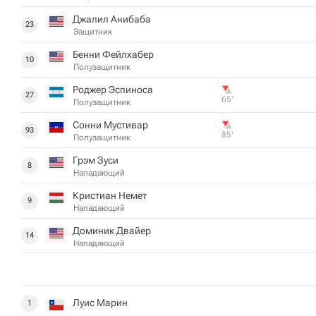
Джалил Анибаба
23
Защитник
Бенни Фейлхабер
10
Полузащитник
Роджер Эспиноса
27
65‎’‎
Полузащитник
Сонни Мустивар
93
85‎’‎
Полузащитник
Грэм Зуси
8
Нападающий
Кристиан Немет
9
Нападающий
Доминик Двайер
14
Нападающий
Луис Марин
1