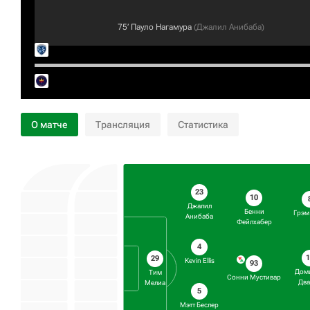
75‎’‎
Пауло Нагамура
(
Джалил Анибаба
)
О матче
Трансляция
Статистика
23
10
Джалил
Бенни
Грэм
Анибаба
Фейлхабер
4
1
29
Kevin Ellis
93
Дом
Тим
Сонни Мустивар
Два
Мелиа
5
Мэтт Беслер