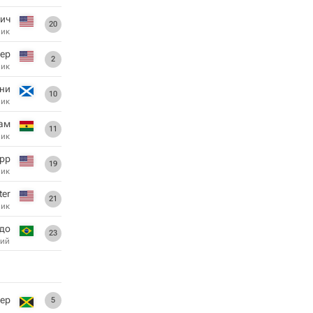
ич
20
ник
тер
2
ник
ни
10
ник
ам
11
ник
ipp
19
ник
ter
21
ник
адо
23
ий
ер
5