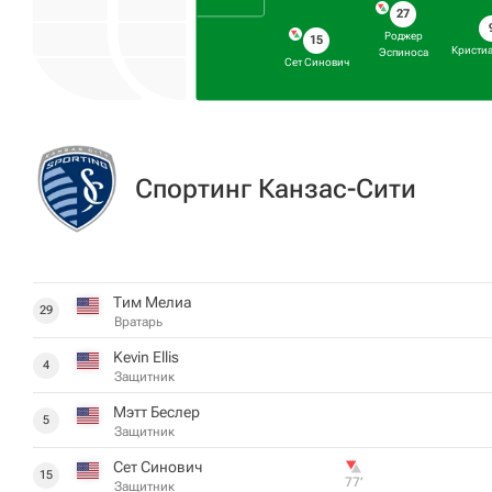
27
Роджер
15
Кристиа
Эспиноса
Сет Синович
Спортинг Канзас-Сити
Тим Мелиа
29
Вратарь
Kevin Ellis
4
Защитник
Мэтт Беслер
5
Защитник
Сет Синович
15
77‎’‎
Защитник