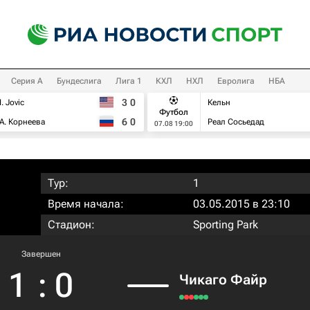
Серия А
Бундеслига
Лига 1
КХЛ
НХЛ
Евролига
НБА
3
0
I. Jovic
Кельн
Футбол
6
0
А. Корнеева
Реал Сосьедад
07.08 19:00
Тур:
1
Время начала:
03.05.2015 в 23:10
Стадион:
Sporting Park
Завершен
1
:
0
Чикаго Файр