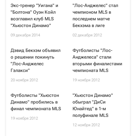
Экс-тренер "Уигана" и
"Лос-Анджелес" стал
"Болтона" Оуэн Койл
чемпионом MLS в
возглавил клуб MLS
последнем матче
"Хьюстон Динамо"
Бекхэма в лиге
09 декабря 2014
02 декабря 2012
Дэвид Бекхэм объявил
Футболисты "Лос-
о решении покинуть
Анджелеса" стали
"Лос-Анджелес
вторыми финалистами
Гэлакси"
чемпионата MLS
20 ноября 2012
19 ноября 2012
Футболисты "Хьюстон
"Хьюстон Динамо"
Динамо" пробились в
обыграл "ДиСи
финал чемпионата MLS
Юнайтед" в 1-м
полуфинале MLS
19 ноября 2012
12 ноября 2012