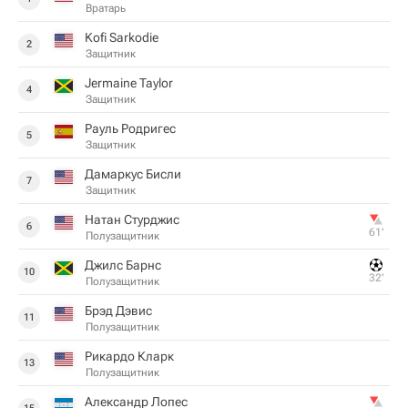
Вратарь
Kofi Sarkodie
2
Защитник
Jermaine Taylor
4
Защитник
Рауль Родригес
5
Защитник
Дамаркус Бисли
7
Защитник
Натан Стурджис
6
61‎’‎
Полузащитник
Джилс Барнс
10
32‎’‎
Полузащитник
Брэд Дэвис
11
Полузащитник
Рикардо Кларк
13
Полузащитник
Александр Лопес