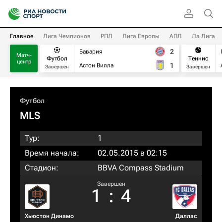
Главное
Лига Чемпионов
РПЛ
Лига Европы
АПЛ
Ла Лига
2
Бавария
Матч-
Футбол
Теннис
центр
1
Астон Вилла
Завершен
Завершен
Футбол
MLS
Тур:
1
Время начала:
02.05.2015 в 02:15
Стадион:
BBVA Compass Stadium
Завершен
1
:
4
Хьюстон Динамо
Даллас