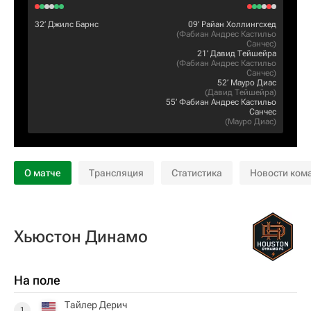
32‎’‎
Джилс Барнс
09‎’‎
Райан Холлингсхед
(
Фабиан Андрес Кастильо
Санчес
)
21‎’‎
Давид Тейшейра
(
Фабиан Андрес Кастильо
Санчес
)
52‎’‎
Мауро Диас
(
Давид Тейшейра
)
55‎’‎
Фабиан Андрес Кастильо
Санчес
(
Мауро Диас
)
О матче
Трансляция
Статистика
Новости ком
Хьюстон Динамо
На поле
Тайлер Дерич
1