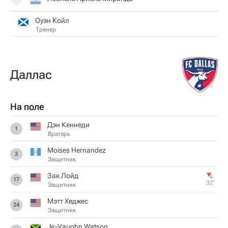
Оуэн Койл
Тренер
Даллас
На поле
Дэн Кеннеди
1
Вратарь
Moises Hernandez
3
Защитник
Зак Лойд
17
32‎’‎
Защитник
Мэтт Хеджес
24
Защитник
Je-Vaughn Watson