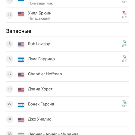
15
56‎’‎
Полузащитник
Уилл Брюин
12
67‎’‎
Нападающий
Запасные
Rob Lovejoy
3
67‎’‎
Луис Гарридо
8
61‎’‎
Chandler Hoffman
17
Дэвид Хорст
18
Бонек Гарсия
27
56‎’‎
Джо Уиллис
31
Леонель Ариель Миранда
33