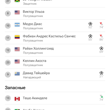
27
Защитник
Виктор Ульоа
8
Полузащитник
Мауро Диас
10
52‎’‎
74‎’‎
Полузащитник
Фабиан Андрес Кастильо Санчес
11
55‎’‎
86‎’‎
Полузащитник
Райан Холлингсхед
12
09‎’‎
Полузащитник
Келлин Акоста
23
Полузащитник
Давид Тейшейра
9
21‎’‎
Нападающий
Запасные
Тешо Акинделе
13
74‎’‎