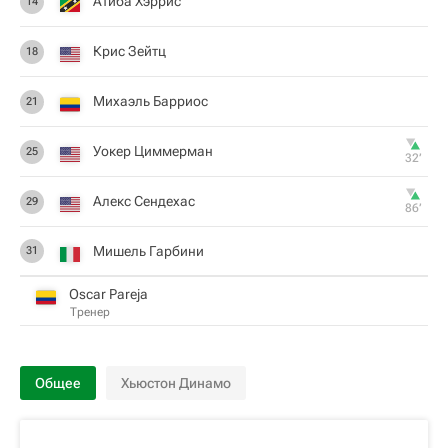
Атиба Хэррис
14
Крис Зейтц
18
Михаэль Барриос
21
Уокер Циммерман
25
32‎’‎
Алекс Сендехас
29
86‎’‎
Мишель Гарбини
31
Oscar Pareja
Тренер
Общее
Хьюстон Динамо