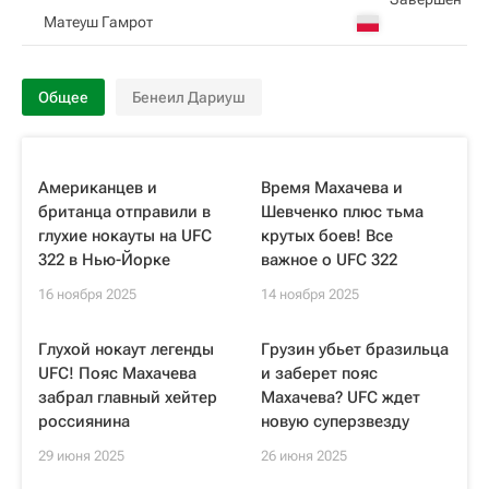
Матеуш Гамрот
Общее
Бенеил Дариуш
Американцев и
Время Махачева и
британца отправили в
Шевченко плюс тьма
глухие нокауты на UFC
крутых боев! Все
322 в Нью-Йорке
важное о UFC 322
16 ноября 2025
14 ноября 2025
Глухой нокаут легенды
Грузин убьет бразильца
UFC! Пояс Махачева
и заберет пояс
забрал главный хейтер
Махачева? UFC ждет
россиянина
новую суперзвезду
29 июня 2025
26 июня 2025