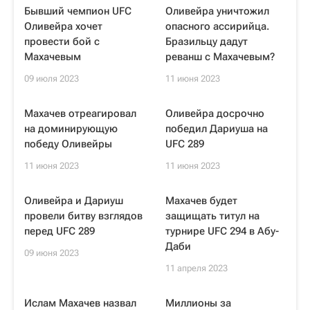
Бывший чемпион UFC
Оливейра уничтожил
Оливейра хочет
опасного ассирийца.
провести бой с
Бразильцу дадут
Махачевым
реванш с Махачевым?
09 июля 2023
11 июня 2023
Махачев отреагировал
Оливейра досрочно
на доминирующую
победил Дариуша на
победу Оливейры
UFC 289
11 июня 2023
11 июня 2023
Оливейра и Дариуш
Махачев будет
провели битву взглядов
защищать титул на
перед UFC 289
турнире UFC 294 в Абу-
Даби
09 июня 2023
11 апреля 2023
Ислам Махачев назвал
Миллионы за