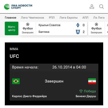
Главное
Лига Чемпионов
РПЛ
Лига Европы
АПЛ
Ла Лига
0
Крылья Советов
Матч-
Футбол
Футбол
центр
2
Балтика
Завершен
Завершен
MMA
UFC
Время начала:
26.10.2014 в 04:00
Завершен
Карлос Диего Феррейра
Бенеил Даруш