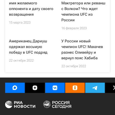
имя желаемого
Макгрегора или реванш
оппонента и дату своего
с Волком? Что ждет
возвращения
чемпиона UFC из
России
15 марта 2023
16 февраля 2023
Американец Дариуш
У России новый
одержал восьмую
чемпион UFC! Махачев
победу в UFC подряд
разнес Оливейру и
вернул пояс Хабиба
22 октября 2022
22 октября 2022