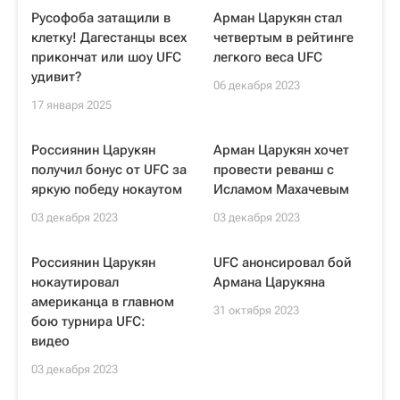
Русофоба затащили в
Арман Царукян стал
клетку! Дагестанцы всех
четвертым в рейтинге
прикончат или шоу UFC
легкого веса UFC
удивит?
06 декабря 2023
17 января 2025
Россиянин Царукян
Арман Царукян хочет
получил бонус от UFC за
провести реванш с
яркую победу нокаутом
Исламом Махачевым
03 декабря 2023
03 декабря 2023
Россиянин Царукян
UFC анонсировал бой
нокаутировал
Армана Царукяна
американца в главном
31 октября 2023
бою турнира UFC:
видео
03 декабря 2023