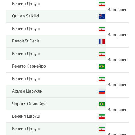
Бенеил Даруш
Завершен
Quillan Salkilld
Бенеил Даруш
Завершен
Benoit St.Denis
Бенеил Даруш
Завершен
Ренато Карнейро
Бенеил Даруш
Завершен
Арман Царукян
Чарльз Оливейра
Завершен
Бенеил Даруш
Бенеил Даруш
Завершен