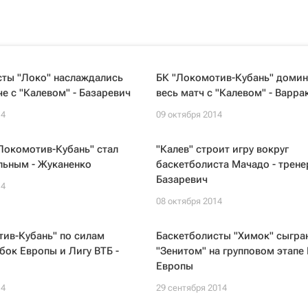
сты "Локо" наслаждались
БК "Локомотив-Кубань" доми
че с "Калевом" - Базаревич
весь матч с "Калевом" - Варра
14
09 октября 2014
Локомотив-Кубань" стал
"Калев" строит игру вокруг
льным - Жуканенко
баскетболиста Мачадо - трене
Базаревич
14
08 октября 2014
ив-Кубань" по силам
Баскетболисты "Химок" сыгра
бок Европы и Лигу ВТБ -
"Зенитом" на групповом этапе
Европы
14
29 сентября 2014