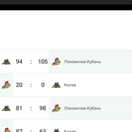
94
:
105
Локомотив-Кубань
20
:
0
Калев
81
:
98
Локомотив-Кубань
87
:
63
Калев