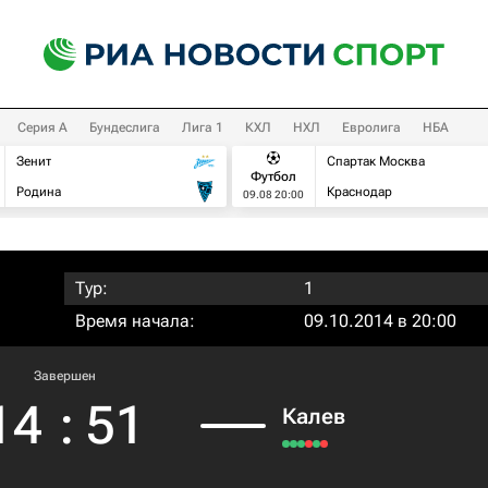
Серия А
Бундеслига
Лига 1
КХЛ
НХЛ
Евролига
НБА
Зенит
Спартак Москва
Футбол
Родина
Краснодар
09.08 20:00
Тур:
1
Время начала:
09.10.2014 в 20:00
Завершен
14
:
51
Калев