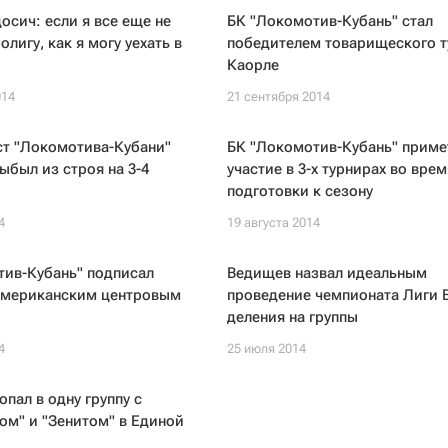
сич: если я все еще не
БК "Локомотив-Кубань" стал
лигу, как я могу уехать в
победителем товарищеского т
Каорле
014
21 сентября 2014
ст "Локомотива-Кубани"
БК "Локомотив-Кубань" приме
ыбыл из строя на 3-4
участие в 3-х турнирах во врем
подготовки к сезону
4
19 августа 2014
тив-Кубань" подписал
Ведищев назвал идеальным
 американским центровым
проведение чемпионата Лиги 
деления на группы
4
25 июля 2014
пал в одну группу с
м" и "Зенитом" в Единой