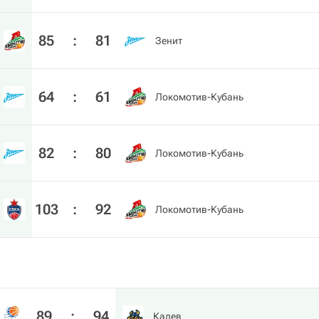
85
:
81
Зенит
64
:
61
Локомотив-Кубань
82
:
80
Локомотив-Кубань
103
:
92
Локомотив-Кубань
89
:
94
Калев