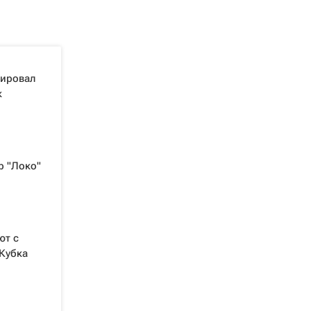
нировал
к
р "Локо"
ют с
 Кубка