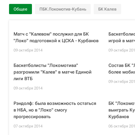
Общее
ПБК Локомотив-Кубань
БК Калев
Матч с "Калевом" послужил для БК
Баскетболи
"Локо" подготовкой к ЦСКА - Курбанов
игрой в мат
09 октября 2014
09 октября 20
Баскетболисты "Локомотива"
Состав БК "
разгромили "Калев" в матче Единой
более моби
лиги ВТБ
09 октября 20
09 октября 2014
Рэндолф: была возможность остаться
БК "Локомот
в НБА, но в "Локо" смогу
выиграть Ку
прогрессировать
Курбанов
07 октября 2014
06 октября 20