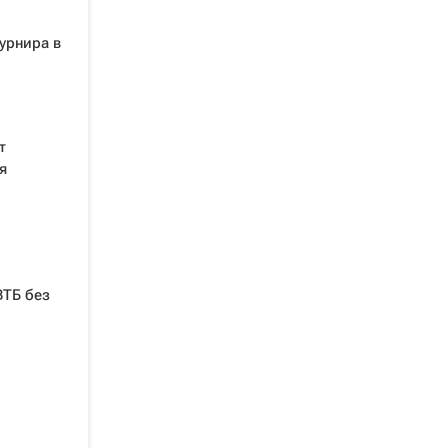
урнира в
т
я
ВТБ без