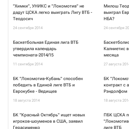
"Химки", УНИКС и "Локомотив" не
Милош Теодо
дадут ЦСКА легко выиграть Лигу ВТБ -
выиграл Евро
Теодосич
НБА?
24 сентября 2014
24 сентября 2
Баскетбольная Единая лига ВТБ
Баскетболи
утвердила календарь
Калниетис в
чемпионата-2014/15
месяца
11 сентября 2014
27 августа 201
БК "Локомотив-Кубань" способен
БК "Локомо
победить в Единой лиге ВТБ и
контракт с
Еврокубке - Ведищев
Рэндолфом
18 августа 2014
18 августа 201
БК "Красный Октябрь" ищет новых
ПБК ЦСКА по
игроков-шоуменов в США, заявил
"Локомотиво
Герасименко
лиге ВТБ