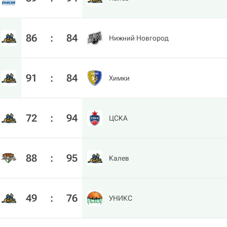
86
:
84
Нижний Новгород
91
:
84
Химки
72
:
94
ЦСКА
88
:
95
Калев
49
:
76
УНИКС