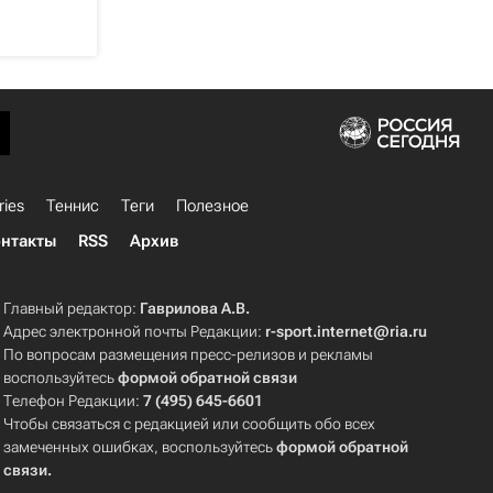
ries
Теннис
Теги
Полезное
нтакты
RSS
Архив
Главный редактор:
Гаврилова А.В.
Адрес электронной почты Редакции:
r-sport.internet@ria.ru
По вопросам размещения пресс-релизов и рекламы
воспользуйтесь
формой обратной связи
Телефон Редакции:
7 (495) 645-6601
Чтобы связаться с редакцией или сообщить обо всех
замеченных ошибках, воспользуйтесь
формой обратной
связи
.