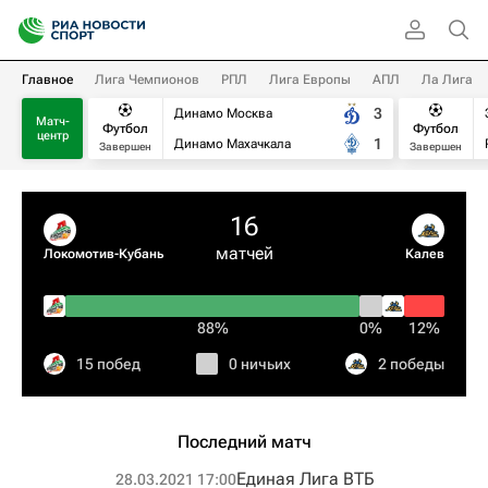
Главное
Лига Чемпионов
РПЛ
Лига Европы
АПЛ
Ла Лига
3
Динамо Москва
Матч-
Футбол
Футбол
центр
1
Динамо Махачкала
Завершен
Завершен
16
матчей
Локомотив-Кубань
Калев
88%
0%
12%
15 побед
0 ничьих
2 победы
Последний матч
Единая Лига ВТБ
28.03.2021 17:00