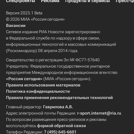
Спецпроекты
Реклама
Продукты и сервисы
Пресс-ц
Версия 2023.1 Beta
© 2026 МИА «Россия сегодня»
Вакансии
Сетевое издание РИА Новости зарегистрировано
в Федеральной службе по надзору в сфере связи,
информационных технологий и массовых коммуникаций
(Роскомнадзор) 08 апреля 2014 года.
Свидетельство о регистрации Эл № ФС77-57640
Учредитель: Федеральное государственное унитарное
предприятие Международное информационное агентство
«Россия сегодня»
(МИА «Россия сегодня»).
Правила использования материалов
Политика конфиденциальности
Правила применения рекомендательных технологий
Главный редактор:
Гаврилова А.В.
Адрес электронной почты Редакции:
r-sport.internet@ria.ru
По вопросам размещения пресс-релизов и рекламы
воспользуйтесь
формой обратной связи
Телефон Редакции:
7 (495) 645-6601