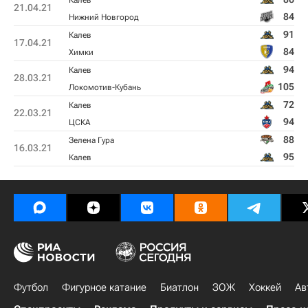
Калев
21.04.21
84
Нижний Новгород
91
Калев
17.04.21
84
Химки
94
Калев
28.03.21
105
Локомотив-Кубань
72
Калев
22.03.21
94
ЦСКА
88
Зелена Гура
16.03.21
95
Калев
Футбол
Фигурное катание
Биатлон
ЗОЖ
Хоккей
Ав