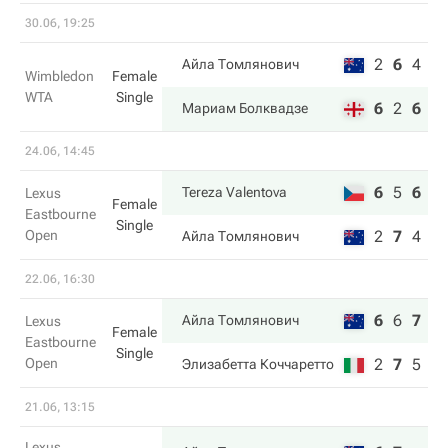
30.06, 19:25
2
6
4
Айла Томлянович
Wimbledon
Female
WTA
Single
6
2
6
Мариам Болквадзе
24.06, 14:45
6
5
6
Tereza Valentova
Lexus
Female
Eastbourne
Single
Open
2
7
4
Айла Томлянович
22.06, 16:30
6
6
7
Айла Томлянович
Lexus
Female
Eastbourne
Single
Open
2
7
5
Элизабетта Коччаретто
21.06, 13:15
Lexus