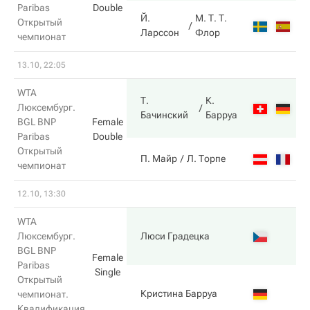
Paribas
Double
Й.
М. Т. Т.
Открытый
0
Ларссон
Флор
чемпионат
13.10, 22:05
WTA
Т.
К.
2
Люксембург.
Бачинский
Барруа
BGL BNP
Female
Paribas
Double
Открытый
6
П. Майр
Л. Торпе
чемпионат
12.10, 13:30
WTA
6
Люксембург.
Люси Градецка
BGL BNP
Female
Paribas
Single
Открытый
4
Кристина Барруа
чемпионат.
Квалификация