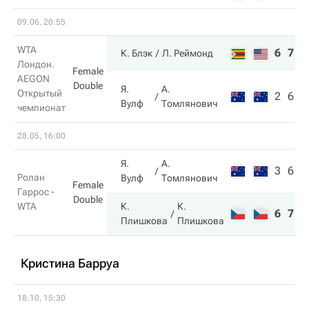
09.06, 20:55
WTA
6
7
К. Блэк
Л. Реймонд
Лондон.
Female
AEGON
Double
Я.
А.
Открытый
2
6
Вулф
Томлянович
чемпионат
28.05, 16:00
Я.
А.
3
6
Ролан
Вулф
Томлянович
Female
Гаррос -
Double
WTA
К.
К.
6
7
Плишкова
Плишкова
Кристина Барруа
18.10, 15:30