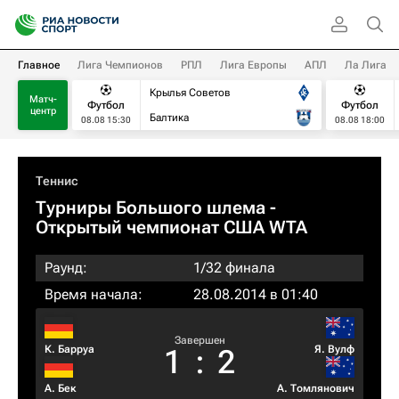
Главное
Лига Чемпионов
РПЛ
Лига Европы
АПЛ
Ла Лига
Крылья Советов
Матч-
Футбол
Футбол
центр
Балтика
08.08 15:30
08.08 18:00
Теннис
Турниры Большого шлема
-
Открытый чемпионат США WTA
Раунд:
1/32 финала
Время начала:
28.08.2014 в 01:40
Завершен
К. Барруа
Я. Вулф
1
:
2
А. Бек
А. Томлянович