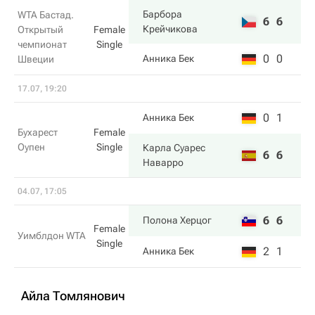
Барбора
WTA Бастад.
6
6
Крейчикова
Открытый
Female
чемпионат
Single
0
0
Анника Бек
Швеции
17.07, 19:20
0
1
Анника Бек
Бухарест
Female
Оупен
Single
Карла Суарес
6
6
Наварро
04.07, 17:05
6
6
Полона Херцог
Female
Уимблдон WTA
Single
2
1
Анника Бек
Айла Томлянович