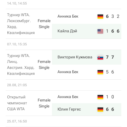
14.10, 14:55
Турнир WTA.
6
3
2
Анника Бек
Люксембург.
Female
Хард.
Single
1
6
6
Кайла Дэй
Квалификация
07.10, 15:35
Турнир WTA.
7
7
Виктория Кужмова
Линц.
Female
Австрия. Хард.
Single
5
6
Анника Бек
Квалификация
28.08, 21:05
1
0
Анника Бек
Открытый
Female
чемпионат
Single
США WTA
6
6
Юлия Гергес
25.07, 16:50