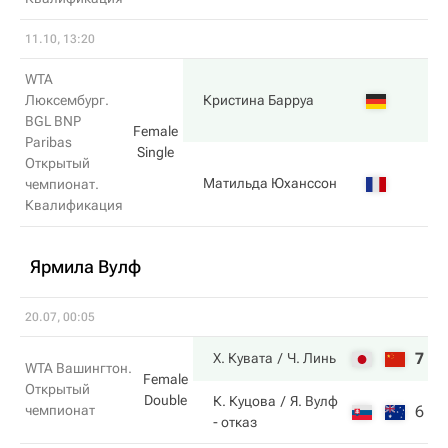
11.10, 13:20
WTA
2
Люксембург.
Кристина Барруа
BGL BNP
Female
Paribas
Single
Открытый
6
Матильда Юханссон
чемпионат.
Квалификация
Ярмила Вулф
20.07, 00:05
7
0
Х. Кувата
Ч. Линь
WTA Вашингтон.
Female
Открытый
Double
К. Куцова
Я. Вулф
чемпионат
6
0
- отказ