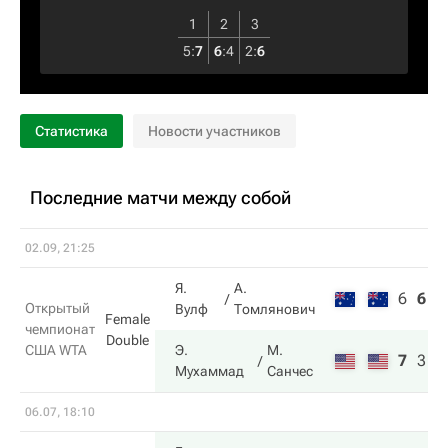
1
2
3
5
:
7
6
:
4
2
:
6
Статистика
Новости участников
Последние матчи между собой
02.09, 21:25
Я.
А.
6
6
2
Открытый
Вулф
Томлянович
Female
чемпионат
Double
США WTA
Э.
М.
7
3
6
Мухаммад
Санчес
06.07, 18:10