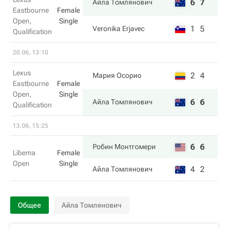
6
7
Айла Томлянович
Eastbourne
Female
Open,
Single
1
5
Veronika Erjavec
Qualification
20.06, 13:10
Lexus
2
4
Мария Осорио
Eastbourne
Female
Open,
Single
6
6
Айла Томлянович
Qualification
13.06, 15:25
6
6
Робин Монтгомери
Libema
Female
Open
Single
4
2
Айла Томлянович
Общее
Айла Томлянович