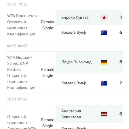
16.07, 19:30
WTA Вашингтон.
4
7
Хироко Кувата
Открытый
Female
чемпионат.
Single
6
5
Ярмила Вулф
Квалификация
08.03, 00:05
WTA Индиан-
6
6
Лаура Зигемунд
Уэллс. BNP
Paribas
Female
Открытый
Single
чемпионат.
2
2
Ярмила Вулф
Квалификация
19.01, 07:25
Анастасия
6
4
Открытый
Севастова
Female
чемпионат
Single
Австралии WTA
Ярмила Вулф
-