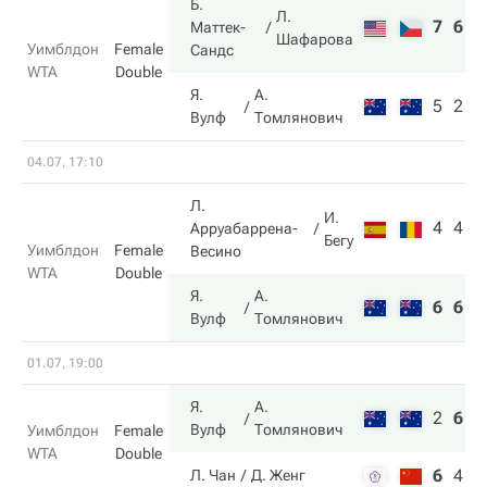
Б.
Л.
7
6
Маттек-
Шафарова
Уимблдон
Female
Сандс
WTA
Double
Я.
А.
5
2
Вулф
Томлянович
04.07, 17:10
Л.
И.
4
4
Арруабаррена-
Бегу
Уимблдон
Female
Весино
WTA
Double
Я.
А.
6
6
Вулф
Томлянович
01.07, 19:00
Я.
А.
2
6
6
Вулф
Томлянович
Уимблдон
Female
WTA
Double
6
4
2
Л. Чан
Д. Женг