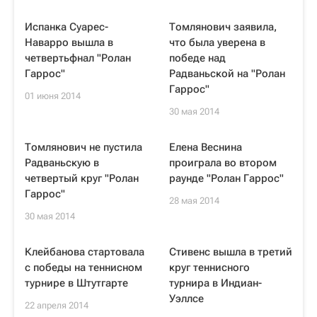
Испанка Суарес-
Томлянович заявила,
Наварро вышла в
что была уверена в
четвертьфнал "Ролан
победе над
Гаррос"
Радваньской на "Ролан
Гаррос"
01 июня 2014
30 мая 2014
Томлянович не пустила
Елена Веснина
Радваньскую в
проиграла во втором
четвертый круг "Ролан
раунде "Ролан Гаррос"
Гаррос"
28 мая 2014
30 мая 2014
Клейбанова стартовала
Стивенс вышла в третий
с победы на теннисном
круг теннисного
турнире в Штутгарте
турнира в Индиан-
Уэллсе
22 апреля 2014