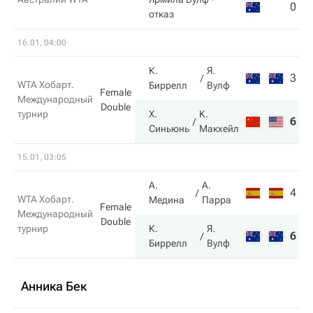
0
2
отказ
16.01, 04:00
К.
Я.
3
0
WTA Хобарт.
Биррелл
Вулф
Female
Международный
Double
турнир
Х.
К.
6
6
Синьюнь
Макхейл
15.01, 03:05
А.
А.
4
5
WTA Хобарт.
Медина
Парра
Female
Международный
Double
турнир
К.
Я.
6
7
Биррелл
Вулф
Анника Бек