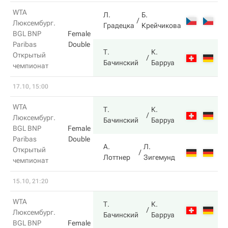
WTA
Л.
Б.
6
Люксембург.
Градецка
Крейчикова
BGL BNP
Female
Paribas
Double
Т.
К.
Открытый
3
Бачинский
Барруа
чемпионат
17.10, 15:00
WTA
Т.
К.
6
Люксембург.
Бачинский
Барруа
BGL BNP
Female
Paribas
Double
А.
Л.
Открытый
3
Лоттнер
Зигемунд
чемпионат
15.10, 21:20
WTA
Т.
К.
6
Люксембург.
Бачинский
Барруа
BGL BNP
Female