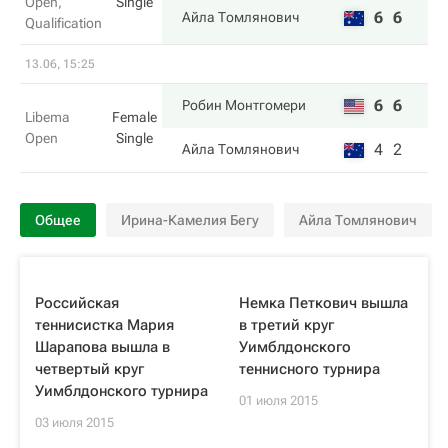
Open,
Single
6
6
Айла Томлянович
Qualification
13.06, 15:25
6
6
Робин Монтгомери
Libema
Female
Open
Single
4
2
Айла Томлянович
Общее
Ирина-Камелия Бегу
Айла Томлянович
Российская
Немка Петкович вышла
теннисистка Мария
в третий круг
Шарапова вышла в
Уимблдонского
четвертый круг
теннисного турнира
Уимблдонского турнира
01 июля 2015
03 июля 2015