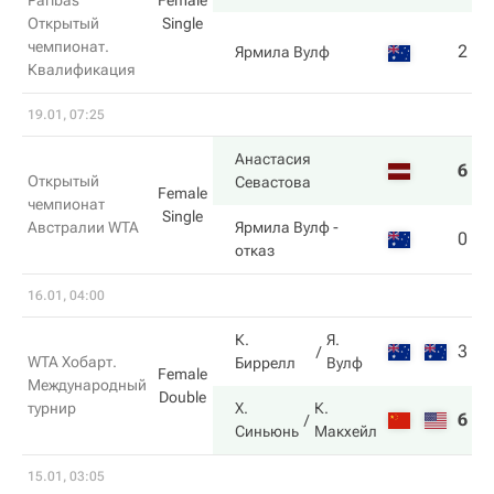
Paribas
Female
Открытый
Single
чемпионат.
2
2
Ярмила Вулф
Квалификация
19.01, 07:25
Анастасия
6
4
Открытый
Севастова
Female
чемпионат
Single
Австралии WTA
Ярмила Вулф
-
0
2
отказ
16.01, 04:00
К.
Я.
3
0
WTA Хобарт.
Биррелл
Вулф
Female
Международный
Double
турнир
Х.
К.
6
6
Синьюнь
Макхейл
15.01, 03:05