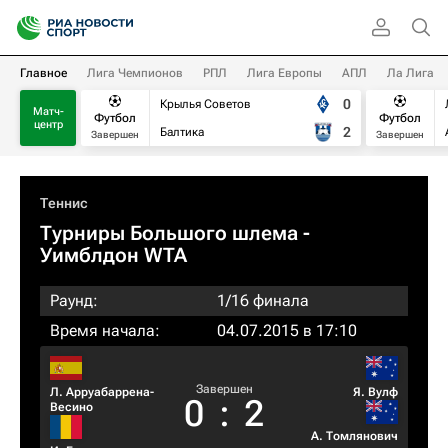
Главное
Лига Чемпионов
РПЛ
Лига Европы
АПЛ
Ла Лига
0
Крылья Советов
Матч-
Футбол
Футбол
центр
2
Балтика
Завершен
Завершен
Теннис
Турниры Большого шлема
-
Уимблдон WTA
Раунд:
1/16 финала
Время начала:
04.07.2015 в 17:10
Завершен
Л. Арруабаррена-
Я. Вулф
0
:
2
Весино
А. Томлянович