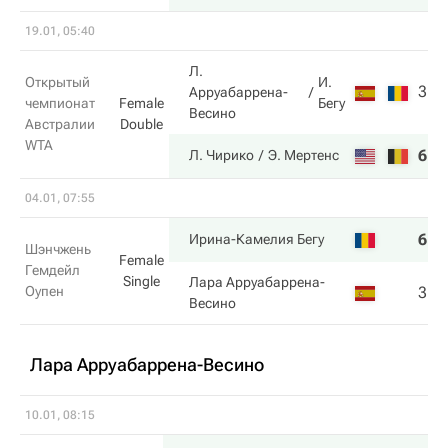
19.01, 05:40
Л.
И.
Открытый
3
4
Арруабаррена-
Бегу
чемпионат
Female
Весино
Австралии
Double
WTA
6
6
Л. Чирико
Э. Мертенс
04.01, 07:55
6
6
Ирина-Камелия Бегу
Шэнчжень
Female
Гемдейл
Single
Лара Арруабаррена-
Оупен
3
2
Весино
Лара Арруабаррена-Весино
10.01, 08:15