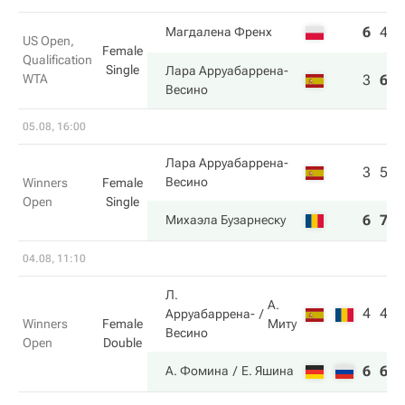
6
4
3
Магдалена Френх
US Open,
Female
Qualification
Single
Лара Арруабаррена-
WTA
3
6
6
Весино
05.08, 16:00
Лара Арруабаррена-
3
5
Весино
Winners
Female
Open
Single
6
7
Михаэла Бузарнеску
04.08, 11:10
Л.
А.
4
4
Арруабаррена-
Миту
Winners
Female
Весино
Open
Double
6
6
А. Фомина
Е. Яшина