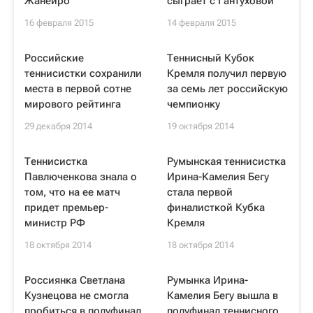
Жанейро
сыграет с Гантуховой
16 февраля 2015
14 февраля 2015
Российские
Теннисный Кубок
теннисистки сохранили
Кремля получил первую
места в первой сотне
за семь лет российскую
мирового рейтинга
чемпионку
29 декабря 2014
19 октября 2014
Теннисистка
Румынская теннисистка
Павлюченкова знала о
Ирина-Камелия Бегу
том, что на ее матч
стала первой
придет премьер-
финалисткой Кубка
министр РФ
Кремля
18 октября 2014
18 октября 2014
Россиянка Светлана
Румынка Ирина-
Кузнецова не смогла
Камелия Бегу вышла в
пробиться в полуфинал
полуфинал теннисного