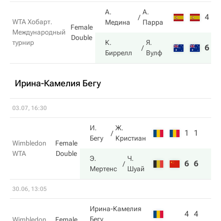
А.
А.
4
5
WTA Хобарт.
Медина
Парра
Female
Международный
Double
турнир
К.
Я.
6
7
Биррелл
Вулф
Ирина-Камелия Бегу
03.07, 16:30
И.
Ж.
1
1
Бегу
Кристиан
Wimbledon
Female
WTA
Double
Э.
Ч.
6
6
Мертенс
Шуай
30.06, 13:05
Ирина-Камелия
4
4
Бегу
Wimbledon
Female