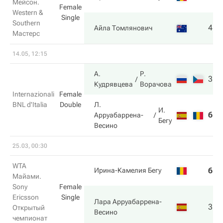
Мейсон.
Female
Western &
Single
Southern
4
6
Айла Томлянович
Мастерс
14.05, 12:15
А.
Р.
3
6
Кудрявцева
Ворачова
Internazionali
Female
BNL d'Italia
Double
Л.
И.
6
3
Арруабаррена-
Бегу
Весино
25.03, 00:30
WTA
6
4
Ирина-Камелия Бегу
Майами.
Sony
Female
Ericsson
Single
Лара Арруабаррена-
3
6
Открытый
Весино
чемпионат