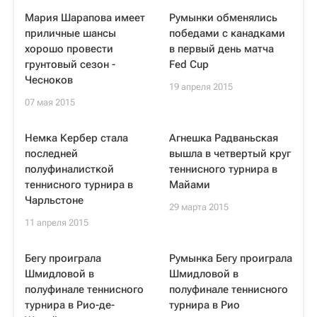
Мария Шарапова имеет
Румынки обменялись
приличные шансы
победами с канадками
хорошо провести
в первый день матча
грунтовый сезон -
Fed Cup
Чесноков
19 апреля 2015
07 мая 2015
Немка Кербер стала
Агнешка Радваньская
последней
вышла в четвертый круг
полуфиналисткой
теннисного турнира в
теннисного турнира в
Майами
Чарльстоне
29 марта 2015
11 апреля 2015
Бегу проиграла
Румынка Бегу проиграла
Шмидловой в
Шмидловой в
полуфинале теннисного
полуфинале теннисного
турнира в Рио-де-
турнира в Рио