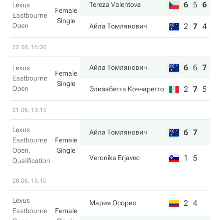
6
5
6
Tereza Valentova
Lexus
Female
Eastbourne
Single
Open
2
7
4
Айла Томлянович
22.06, 16:30
6
6
7
Айла Томлянович
Lexus
Female
Eastbourne
Single
Open
2
7
5
Элизабетта Коччаретто
21.06, 13:15
Lexus
6
7
Айла Томлянович
Eastbourne
Female
Open,
Single
1
5
Veronika Erjavec
Qualification
20.06, 13:10
Lexus
2
4
Мария Осорио
Eastbourne
Female