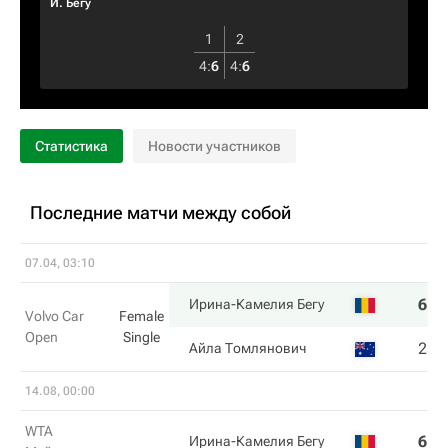
И. Бегу
1
2
4
:
6
4
:
6
Статистика
Новости участников
Последние матчи между собой
07.04, 03:10
6
6
Ирина-Камелия Бегу
Volvo Car
Female
Open
Single
2
3
Айла Томлянович
14.08, 00:00
WTA
6
3
Ирина-Камелия Бегу