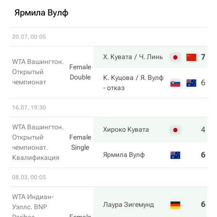
Ярмила Вулф
20.07, 00:05
7
0
Х. Кувата
Ч. Линь
WTA Вашингтон.
Female
Открытый
Double
К. Куцова
Я. Вулф
чемпионат
6
0
- отказ
16.07, 19:30
WTA Вашингтон.
4
7
Хироко Кувата
Открытый
Female
чемпионат.
Single
6
5
Ярмила Вулф
Квалификация
08.03, 00:05
WTA Индиан-
6
6
Лаура Зигемунд
Уэллс. BNP