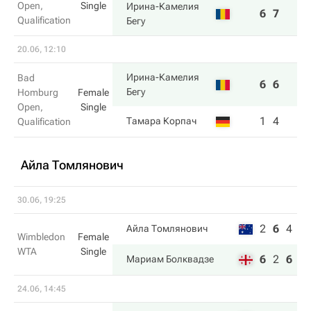
Open,
Single
Ирина-Камелия
6
7
Qualification
Бегу
20.06, 12:10
Ирина-Камелия
Bad
6
6
Бегу
Homburg
Female
Open,
Single
1
4
Тамара Корпач
Qualification
Айла Томлянович
30.06, 19:25
2
6
4
Айла Томлянович
Wimbledon
Female
WTA
Single
6
2
6
Мариам Болквадзе
24.06, 14:45