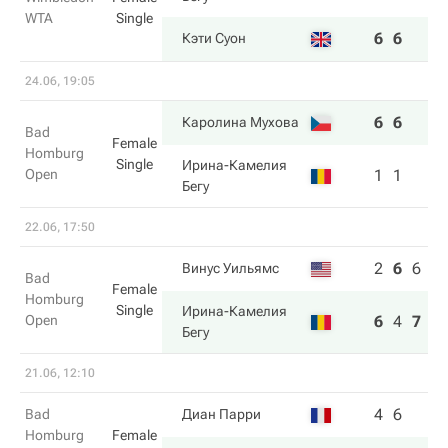
WTA
Single
6
6
Кэти Суон
24.06, 19:05
6
6
Каролина Мухова
Bad
Female
Homburg
Single
Ирина-Камелия
Open
1
1
Бегу
22.06, 17:50
2
6
6
Винус Уильямс
Bad
Female
Homburg
Single
Ирина-Камелия
Open
6
4
7
Бегу
21.06, 12:10
4
6
Bad
Диан Парри
Homburg
Female