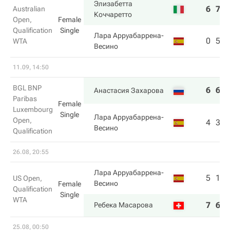
Элизабетта
6
7
Australian
Коччаретто
Open,
Female
Qualification
Single
Лара Арруабаррена-
0
5
WTA
Весино
11.09, 14:50
BGL BNP
6
6
Анастасия Захарова
Paribas
Female
Luxembourg
Single
Лара Арруабаррена-
Open,
4
3
Весино
Qualification
26.08, 20:55
Лара Арруабаррена-
5
1
US Open,
Весино
Female
Qualification
Single
WTA
7
6
Ребека Масарова
25.08, 00:50