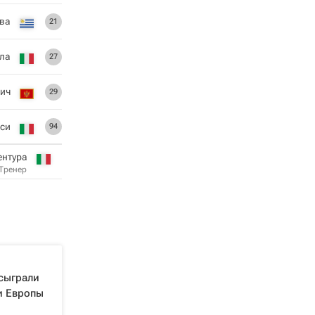
ьва
21
ла
27
ич
29
си
94
ентура
Тренер
 сыграли
и Европы