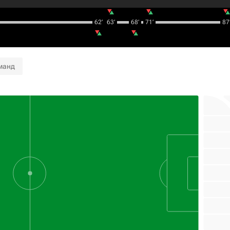
62‎’‎
63‎’‎
68‎’‎
71‎’‎
87‎’
манд