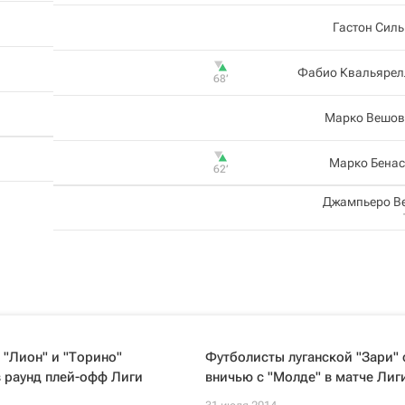
Гастон Сил
Фабио Квальярел
68‎’‎
Марко Вешов
Марко Бенас
62‎’‎
Джампьеро В
, "Лион" и "Торино"
Футболисты луганской "Зари"
 раунд плей-офф Лиги
вничью с "Молде" в матче Лиг