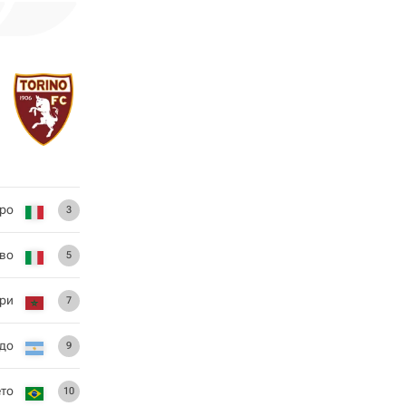
ро
3
ово
5
ри
7
до
9
ето
10