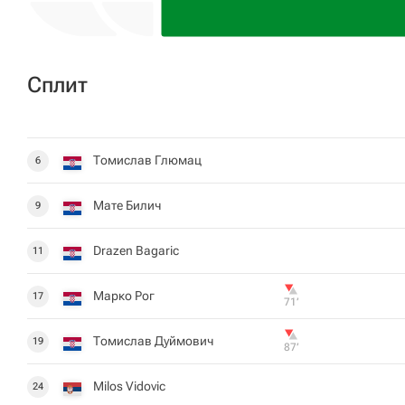
Сплит
Томислав Глюмац
6
Мате Билич
9
Drazen Bagaric
11
Марко Рог
17
71‎’‎
Томислав Дуймович
19
87‎’‎
Milos Vidovic
24