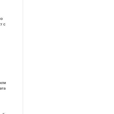
ио
т с
или
ата