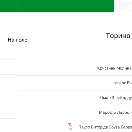
Торино
На поле
Кристиан Молина
Чезаре Б
Омар Эль-Кадду
Марсело Ларрон
Пауло Витор де Соуза Барр
68‎’‎