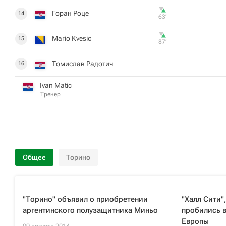
Горан Роце
14
63‎’‎
Mario Kvesic
15
87‎’‎
Томислав Радотич
16
Ivan Matic
Тренер
Общее
Торино
"Торино" объявил о приобретении
"Халл Сити"
аргентинского полузащитника Миньо
пробились в
Европы