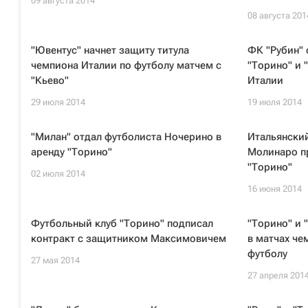
09 августа 2014
08 августа 201
"Ювентус" начнет защиту титула
ФК "Рубин" 
чемпиона Италии по футболу матчем с
"Торино" и 
"Кьево"
Италии
29 июля 2014
19 июля 2014
"Милан" отдал футболиста Ночерино в
Итальянски
аренду "Торино"
Молинаро п
"Торино"
02 июля 2014
16 июня 2014
Футбольный клуб "Торино" подписал
"Торино" и
контракт с защитником Максимовичем
в матчах че
футболу
27 мая 2014
27 апреля 201