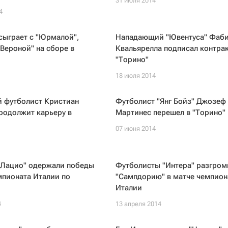
31 июля 2014
4
сыграет с "Юрмалой",
Нападающий "Ювентуса" Фаб
"Вероной" на сборе в
Квальярелла подписал контрак
"Торино"
18 июля 2014
й футболист Кристиан
Футболист "Янг Бойз" Джозеф
родолжит карьеру в
Мартинес перешел в "Торино"
07 июня 2014
 "Лацио" одержали победы
Футболисты "Интера" разгром
мпионата Италии по
"Сампдорию" в матче чемпион
Италии
4
13 апреля 2014