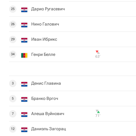
Дарио Ругасевич
25
Нино Галович
26
Иван Ибрикс
29
Генри Белле
34
63‎’‎
Денис Главина
3
Бранко Вргоч
5
Алеша Вуйнович
7
71‎’‎
Даниэль Загорац
12