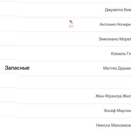
Джузеппе Ви
Антонио Ночери
62‎’‎
Эмилиано Морет
Камиль Гл
Запасные
Маттео Дарми
Жан-Франсуа Жил
Хосеф Мартин
Никола Максимов