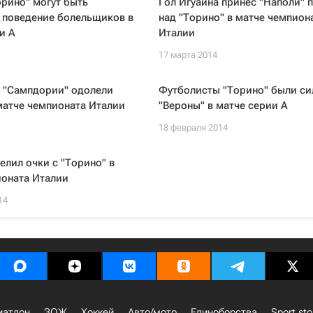
орино" могут быть
Гол Игуаина принес "Наполи" 
 поведение болельщиков в
над "Торино" в матче чемпион
и А
Италии
17 марта 2014
 "Сампдории" одолели
Футболисты "Торино" были си
матче чемпионата Италии
"Вероны" в матче серии А
18 февраля 2014
елил очки с "Торино" в
ионата Италии
14
иатлон
ЗОЖ
Хоккей
Авто/мото
Единоборства
Sport sto