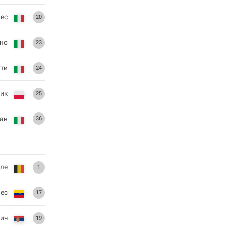
вес
20
но
23
ти
24
ик
25
ан
36
ле
1
ес
17
ич
19