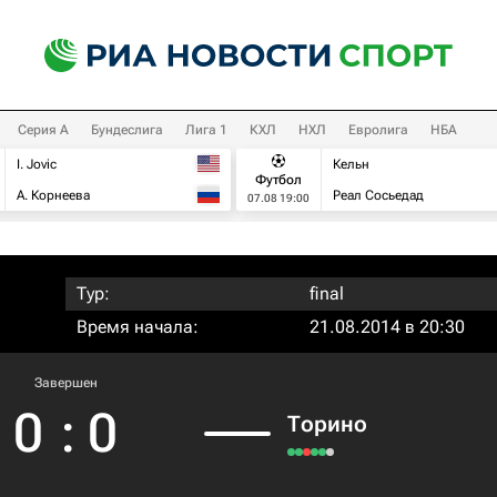
Серия А
Бундеслига
Лига 1
КХЛ
НХЛ
Евролига
НБА
I. Jovic
Кельн
Футбол
А. Корнеева
Реал Сосьедад
07.08 19:00
Тур:
final
Время начала:
21.08.2014 в 20:30
Завершен
0
:
0
Торино