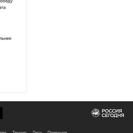
победу
ата
льнее
ries
Теннис
Теги
Полезное