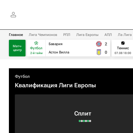
Главное
Лига Чемпионов
РПЛ
Лига Европы
АПЛ
Ла Лига
2
Бавария
Матч-
Футбол
Теннис
центр
0
Астон Вилла
2-й тайм
07.08 18:00
Футбол
Квалификация Лиги Европы
Сплит