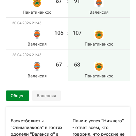
87
:
91
Панатинаикос
Валенсия
30.04.2026 21:45
105
:
107
Валенсия
Панатинаикос
28.04.2026 21:45
67
:
68
Валенсия
Панатинаикос
Общее
Валенсия
Баскетболисты
Панин: успех "Нижнего"
"Олимпиакоса" в гостях
- ответ всем, кто
одолели "Валенсию" в
говорил, что русские не