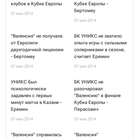
клубов в Кубке Европы
Кубке Европы -
Бертомеу
07 мая 2014
07 мая 2014
"Валенсия" не получала
БК УНИКС не хватило
от Евролиги
опыта игры с сильными
двухгодичной лицензии
соперниками в сезоне,
- Бертомеу
считает Еремин
07 мая 2014
07 мая 2014
УНИКС был
БК УНИКС не
психологически
разочаровал
задавлен с первых
"Валенсию" в финале
минут матча в Казани -
Кубка Европы -
Еремин
Перасович
07 мая 2014
07 мая 2014
"Валенсия" справилась
"Валенсия"