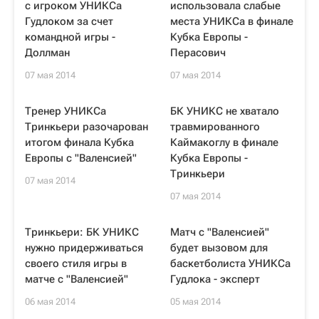
с игроком УНИКСа
использовала слабые
Гудлоком за счет
места УНИКСа в финале
командной игры -
Кубка Европы -
Доллман
Перасович
07 мая 2014
07 мая 2014
Тренер УНИКСа
БК УНИКС не хватало
Тринкьери разочарован
травмированного
итогом финала Кубка
Каймакоглу в финале
Европы с "Валенсией"
Кубка Европы -
Тринкьери
07 мая 2014
07 мая 2014
Тринкьери: БК УНИКС
Матч с "Валенсией"
нужно придерживаться
будет вызовом для
своего стиля игры в
баскетболиста УНИКСа
матче с "Валенсией"
Гудлока - эксперт
06 мая 2014
05 мая 2014