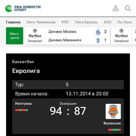
Главное
Лига Чемпионов
РПЛ
Лига Европы
АПЛ
Ла Лига
3
Динамо Москва
Матч-
Футбол
Футбол
центр
1
Динамо Махачкала
Завершен
Завершен
Баскетбол
Евролига
Тур:
5
Время начала:
13.11.2014 в 20:00
Нептунас
Завершен
94
:
87
Валенсия