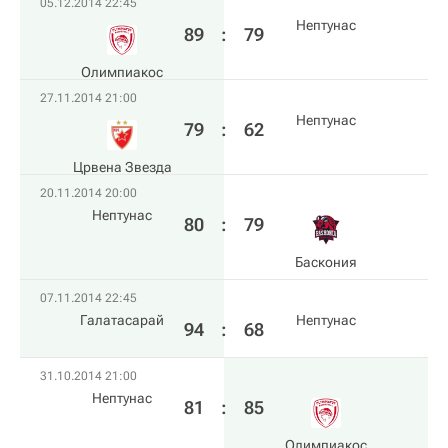
05.12.2014 22:45
Нептунас
89
:
79
Олимпиакос
27.11.2014 21:00
Нептунас
79
:
62
Црвена Звезда
20.11.2014 20:00
Нептунас
80
:
79
Баскония
07.11.2014 22:45
Галатасарай
Нептунас
94
:
68
31.10.2014 21:00
Нептунас
81
:
85
Олимпиакос