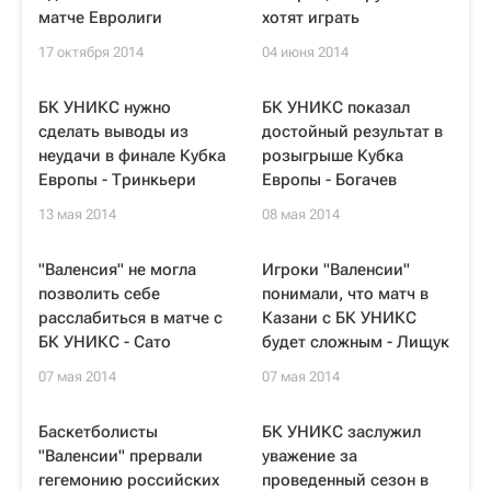
матче Евролиги
хотят играть
17 октября 2014
04 июня 2014
БК УНИКС нужно
БК УНИКС показал
сделать выводы из
достойный результат в
неудачи в финале Кубка
розыгрыше Кубка
Европы - Тринкьери
Европы - Богачев
13 мая 2014
08 мая 2014
"Валенсия" не могла
Игроки "Валенсии"
позволить себе
понимали, что матч в
расслабиться в матче с
Казани с БК УНИКС
БК УНИКС - Сато
будет сложным - Лищук
07 мая 2014
07 мая 2014
Баскетболисты
БК УНИКС заслужил
"Валенсии" прервали
уважение за
гегемонию российских
проведенный сезон в