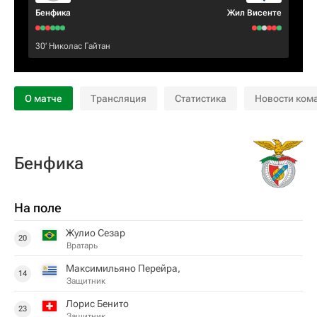
Бенфика
Жил Висенте
30‎’‎
Николас Гайтан
О матче
Трансляция
Статистика
Новости ком
Бенфика
На поле
Жулио Сезар
20
Вратарь
Максимильяно Перейра,
14
Защитник
Лорис Бенито
23
Защитник