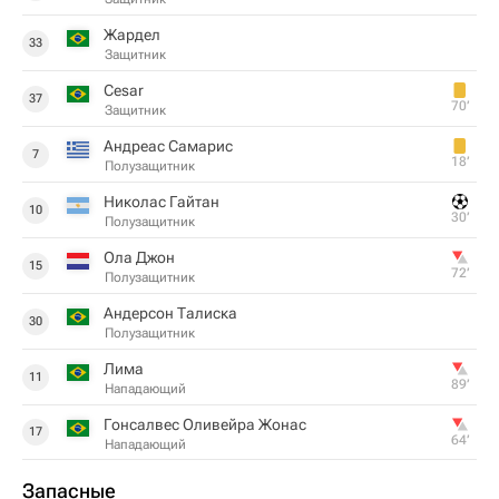
Жардел
33
Защитник
Cesar
37
70‎’‎
Защитник
Андреас Самарис
7
18‎’‎
Полузащитник
Николас Гайтан
10
30‎’‎
Полузащитник
Ола Джон
15
72‎’‎
Полузащитник
Андерсон Талиска
30
Полузащитник
Лима
11
89‎’‎
Нападающий
Гонсалвес Оливейра Жонас
17
64‎’‎
Нападающий
Запасные