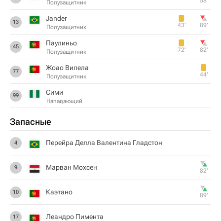
58‎’‎
Полузащитник
Jander
13
43‎’‎
89‎’‎
Полузащитник
Паулиньо
45
72‎’‎
82‎’‎
Полузащитник
Жоао Вилела
77
44‎’‎
Полузащитник
Сими
99
Нападающий
Запасные
Перейра Делла Валентина Гладстон
4
Марван Мохсен
9
82‎’‎
Каэтано
10
89‎’‎
Леандро Пимента
17