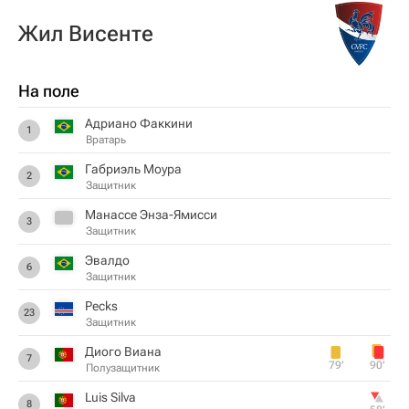
Жил Висенте
На поле
Адриано Факкини
1
Вратарь
Габриэль Моура
2
Защитник
Манассе Энза-Ямисси
3
Защитник
Эвалдо
6
Защитник
Pecks
23
Защитник
Диого Виана
7
79‎’‎
90‎’‎
Полузащитник
Luis Silva
8