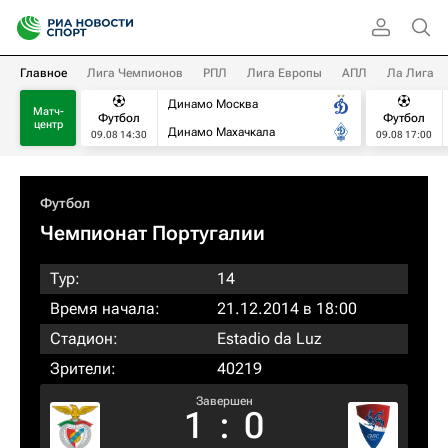
Главное
Лига Чемпионов
РПЛ
Лига Европы
АПЛ
Ла Лига
Динамо Москва
Матч-
Футбол
Футбол
центр
Динамо Махачкала
09.08 14:30
09.08 17:00
Футбол
Чемпионат Португалии
Тур:
14
Время начала:
21.12.2014 в 18:00
Стадион:
Estadio da Luz
Зрители:
40219
Завершен
1
:
0