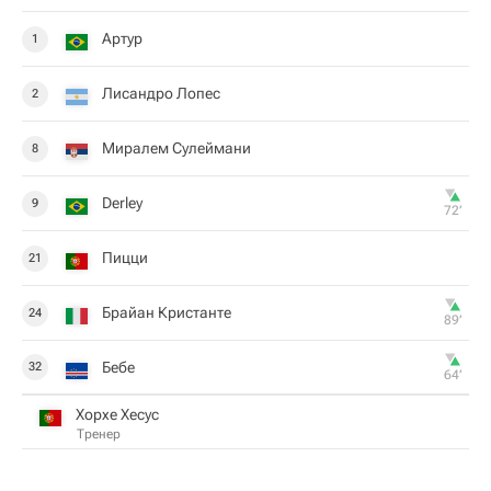
Артур
1
Лисандро Лопес
2
Миралем Сулеймани
8
Derley
9
72‎’‎
Пицци
21
Брайан Кристанте
24
89‎’‎
Бебе
32
64‎’‎
Хорхе Хесус
Тренер