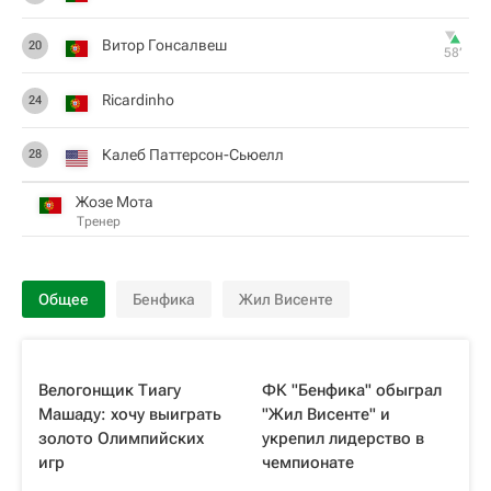
Витор Гонсалвеш
20
58‎’‎
Ricardinho
24
Калеб Паттерсон-Сьюелл
28
Жозе Мота
Тренер
Общее
Бенфика
Жил Висенте
Велогонщик Тиагу
ФК "Бенфика" обыграл
Машаду: хочу выиграть
"Жил Висенте" и
золото Олимпийских
укрепил лидерство в
игр
чемпионате