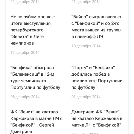
22 декабря 2014
21 декабря 2014
Не по зубам орешек:
"Байер" сыграл вничью
итоги выступления
с "Бенфикой" и со 2-го
петербургского
места вышел из группы
"Зенита" в Лиге
в плей-офф ЛЧ
чемпионов
10 декабря 2014
17 декабря 2014
"Бенфика" обыграла
"Порту" и "Бенфика"
"Белененсиш" в 12-м
добились побед в
туре чемпионата
чемпионате Португалии
Португалии по футболу
по футболу
06 декабря 2014
01 декабря 2014
ФК "Зенит" не хватало
Дмитриев: ФК "Зенит"
Кержакова в матче ЛЧ с
не хватало Кержакова в
"Бенфикой" - Сергей
матче ЛЧ с "Бенфикой"
Дмитриев