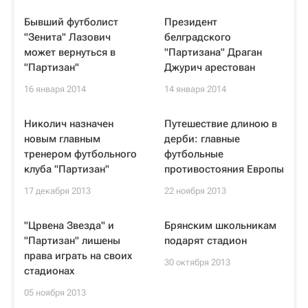
Бывший футболист
Президент
"Зенита" Лазович
белградского
может вернуться в
"Партизана" Драган
"Партизан"
Джурич арестован
16 января 2014
14 января 2014
Николич назначен
Путешествие длиною в
новым главным
дерби: главные
тренером футбольного
футбольные
клуба "Партизан"
противостояния Европы
17 декабря 2013
22 ноября 2013
"Црвена Звезда" и
Брянским школьникам
"Партизан" лишены
подарят стадион
права играть на своих
30 октября 2013
стадионах
05 ноября 2013