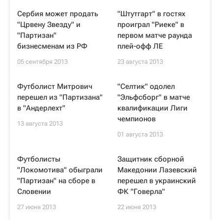
Сербия может продать
"Штутгарт" в гостях
"Црвену Звезду" и
проиграл "Риеке" в
"Партизан"
первом матче раунда
бизнесменам из РФ
плей-офф ЛЕ
05 сентября 2013
23 августа 2013
Футболист Митрович
"Селтик" одолел
перешел из "Партизана"
"Эльфсборг" в матче
в "Андерлехт"
квалификации Лиги
чемпионов
13 августа 2013
01 августа 2013
Футболисты
Защитник сборной
"Локомотива" обыграли
Македонии Лазевский
"Партизан" на сборе в
перешел в украинский
Словении
ФК "Говерла"
27 июня 2013
22 июня 2013