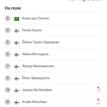
На поле
Алекс дос Сантос
2
Рогви Хоулм
3
Йохан Троест Давидсен
5
Хейни Ватнсдаль
6
Фроди Беньяминсен
7
Йоан Эдмундссон
8
Jogvan Roi Davidsen
19
77‎’‎
Kristin Mouritsen
21
66‎’‎