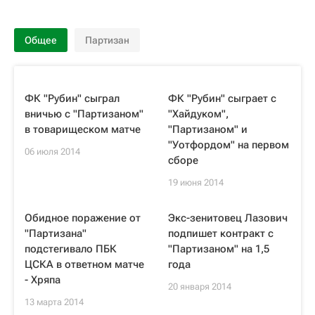
Общее
Партизан
ФК "Рубин" сыграл
ФК "Рубин" сыграет с
вничью с "Партизаном"
"Хайдуком",
в товарищеском матче
"Партизаном" и
"Уотфордом" на первом
06 июля 2014
сборе
19 июня 2014
Обидное поражение от
Экс-зенитовец Лазович
"Партизана"
подпишет контракт с
подстегивало ПБК
"Партизаном" на 1,5
ЦСКА в ответном матче
года
- Хряпа
20 января 2014
13 марта 2014