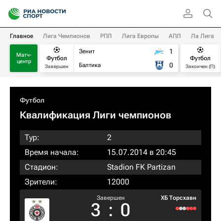
Главное
Лига Чемпионов
РПЛ
Лига Европы
АПЛ
Ла Лига
1
Зенит
Матч-
Футбол
Футбол
центр
0
Балтика
Завершен
Закончен (П)
Футбол
Квалификация Лиги чемпионов
Тур:
2
Время начала:
15.07.2014 в 20:45
Стадион:
Stadion FK Partizan
Зрители:
12000
Завершен
ХБ Торсхавн
3
:
0