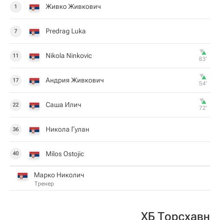
Живко Живкович
1
Predrag Luka
7
Nikola Ninkovic
11
83‎’‎
Андрия Живкович
17
54‎’‎
Саша Илич
22
72‎’‎
Никола Гулан
36
Milos Ostojic
40
Марко Николич
Тренер
ХБ Торсхавн