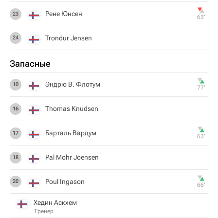
Рене Юнсен
23
63‎’‎
Trondur Jensen
24
Запасные
Эндрю В. Флотум
10
77‎’‎
Thomas Knudsen
16
Барталь Вардум
17
63‎’‎
Pal Mohr Joensen
18
Poul Ingason
20
66‎’‎
Хедин Аскхем
Тренер