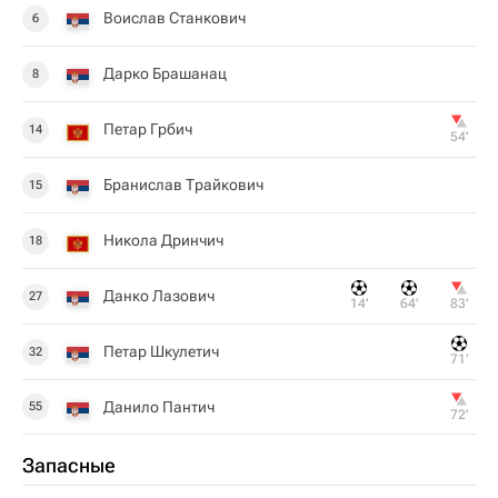
Воислав Станкович
6
Дарко Брашанац
8
Петар Грбич
14
54‎’‎
Бранислав Трайкович
15
Никола Дринчич
18
Данко Лазович
27
14‎’‎
64‎’‎
83‎’‎
Петар Шкулетич
32
71‎’‎
Данило Пантич
55
72‎’‎
Запасные