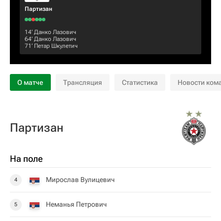
Партизан
14‎’‎
Данко Лазович
64‎’‎
Данко Лазович
71‎’‎
Петар Шкулетич
О матче
Трансляция
Статистика
Новости ком
Партизан
На поле
Мирослав Вулицевич
4
Неманья Петрович
5