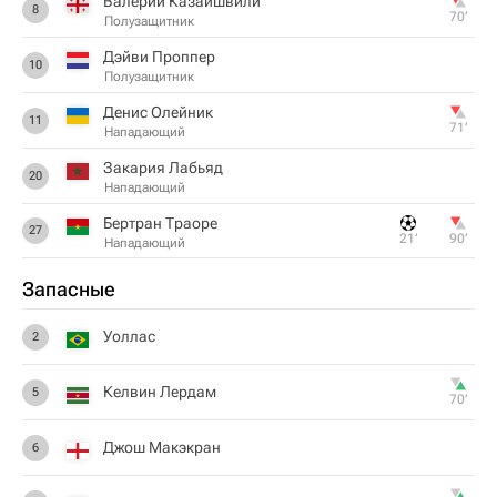
Валерий Казаишвили
8
70‎’‎
Полузащитник
Дэйви Проппер
10
Полузащитник
Денис Олейник
11
71‎’‎
Нападающий
Закария Лабьяд
20
Нападающий
Бертран Траоре
27
21‎’‎
90‎’‎
Нападающий
Запасные
Уоллас
2
Келвин Лердам
5
70‎’‎
Джош Макэкран
6