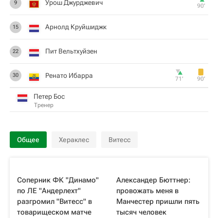
Урош Джурджевич
9
90‎’‎
Арнолд Круйшиджк
15
Пит Вельтхуйзен
22
Ренато Ибарра
30
71‎’‎
90‎’‎
Петер Бос
Тренер
Общее
Хераклес
Витесс
Соперник ФК "Динамо"
Александер Бюттнер:
по ЛЕ "Андерлехт"
провожать меня в
разгромил "Витесс" в
Манчестер пришли пять
товарищеском матче
тысяч человек