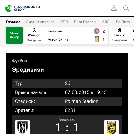
Главное
Лига Чемпионов
РПЛ
Лига Европы
АПЛ
Ла Лига
2
Бавария
Матч-
Футбол
Теннис
центр
1
Астон Вилла
Завершен
Завершен
Футбол
Эредивизи
Тур:
26
Время начала:
07.03.2015 в 19:45
Стадион:
Polman Stadion
Зрители:
8231
Завершен
1
:
1