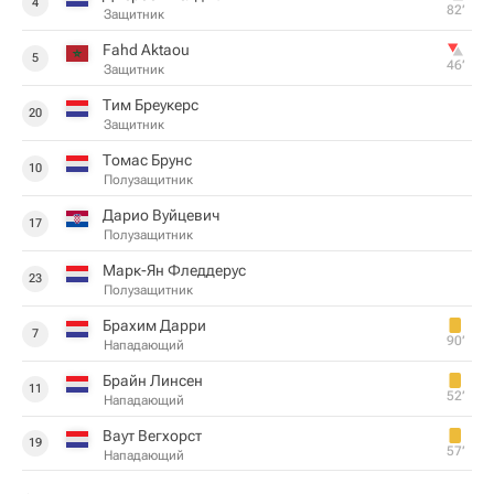
4
82‎’‎
Защитник
Fahd Aktaou
5
46‎’‎
Защитник
Тим Бреукерс
20
Защитник
Томас Брунс
10
Полузащитник
Дарио Вуйцевич
17
Полузащитник
Марк-Ян Фледдерус
23
Полузащитник
Брахим Дарри
7
90‎’‎
Нападающий
Брайн Линсен
11
52‎’‎
Нападающий
Ваут Вегхорст
19
57‎’‎
Нападающий