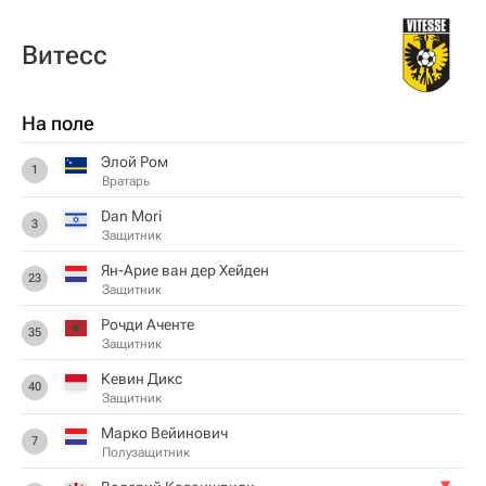
Витесс
На поле
Элой Ром
1
Вратарь
Dan Mori
3
Защитник
Ян-Арие ван дер Хейден
23
Защитник
Рочди Аченте
35
Защитник
Кевин Дикс
40
Защитник
Марко Вейинович
7
Полузащитник