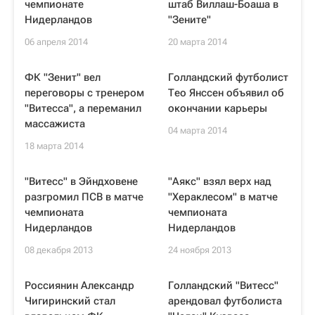
чемпионате
штаб Виллаш-Боаша в
Нидерландов
"Зените"
06 апреля 2014
20 марта 2014
ФК "Зенит" вел
Голландский футболист
переговоры с тренером
Тео Янссен объявил об
"Витесса", а переманил
окончании карьеры
массажиста
04 марта 2014
18 марта 2014
"Витесс" в Эйндховене
"Аякс" взял верх над
разгромил ПСВ в матче
"Хераклесом" в матче
чемпионата
чемпионата
Нидерландов
Нидерландов
08 декабря 2013
24 ноября 2013
Россиянин Александр
Голландский "Витесс"
Чигиринский стал
арендовал футболиста