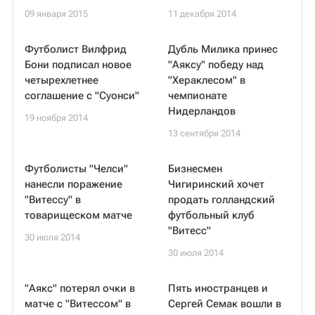
09 января 2015
11 декабря 2014
Футболист Вилфрид
Дубль Милика принес
Бони подписал новое
"Аяксу" победу над
четырехлетнее
"Хераклесом" в
соглашение с "Суонси"
чемпионате
Нидерландов
19 ноября 2014
13 сентября 2014
Футболисты "Челси"
Бизнесмен
нанесли поражение
Чигиринский хочет
"Витессу" в
продать голландский
товарищеском матче
футбольный клуб
"Витесс"
30 июля 2014
30 июля 2014
"Аякс" потерял очки в
Пять иностранцев и
матче с "Витессом" в
Сергей Семак вошли в