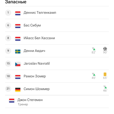
Запасные
Деннис Телгенкамп
1
Бас Сибум
6
Ийасс Бел Хассани
8
Денни Авдич
9
82‎’‎
90‎’‎
Jaroslav Navratil
15
Рамон Зомер
18
45‎’‎
65‎’‎
Симон Шоммер
21
46‎’‎
Джон Стегеман
Тренер