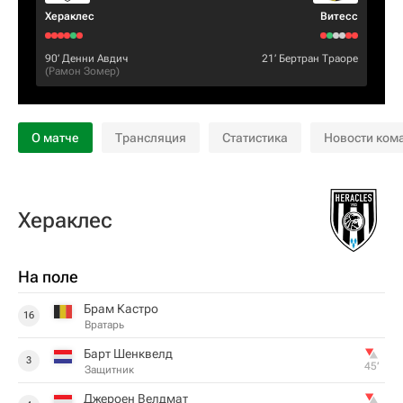
Хераклес
Витесс
90‎’‎
Денни Авдич
21‎’‎
Бертран Траоре
(
Рамон Зомер
)
О матче
Трансляция
Статистика
Новости ком
Хераклес
На поле
Брам Кастро
16
Вратарь
Барт Шенквелд
3
45‎’‎
Защитник
Джероен Велдмат