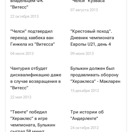
владельцем ФК
"Челси" Куэваса
"Витесс"
07 августа 2013
22 октября 2013
"Челси" подтвердил
"Крестовый поход".
переход хавбека ван
Дневник чемпионата
Гинкела из "Витесса"
Европы U21, день 4
04 июля 2013
09 июня 2013
Чантурия отбудет
Булыкин должен был
дисквалификацию даже
продавливать оборону
в случае возвращения в
"Хераклеса" - Макларен
"Витесс"
15 декабря 2012
22 мая 2013
"Твенте" победил
Три истории об
"Хераклес" в игре
"Андерлехте"
чемпионата, Булыкин
24 октября 2012
сыграл 58 минут