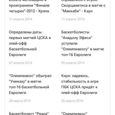
проигранном "Финале
Скорцанитиса в матче с
четырех"-2012 - Хряпа
"Маккаби" - Каун
11 апреля 2014
11 апреля 2014
Определены даты
Баскетболисты
первых матчей ЦСКА в
"Анадолу Эфеса"
плей-офф
уступили
баскетбольной
"Олимпиакосу" в матче
Евролиги
топ-16 Евролиги
07 апреля 2014
05 апреля 2014
"Олимпиакос" обыграл
Каун: надеюсь,
"Уникаху" в матче
стабильность в игре
топ-16 баскетбольной
ПБК ЦСКА придёт к
Евролиги
плей-офф Евролиги
28 марта 2014
26 марта 2014
Баскетболист "Реала"
"Олимпиакос"