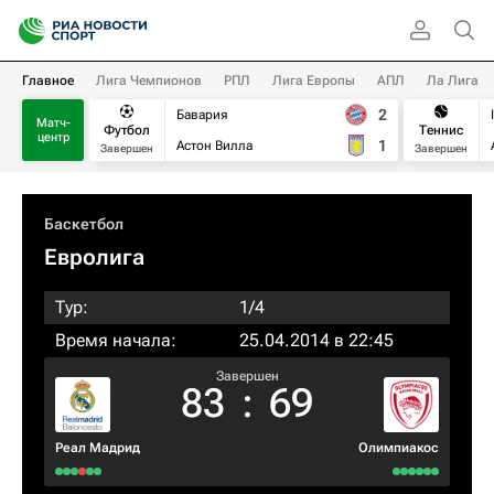
Главное
Лига Чемпионов
РПЛ
Лига Европы
АПЛ
Ла Лига
2
Бавария
Матч-
Футбол
Теннис
центр
1
Астон Вилла
Завершен
Завершен
Баскетбол
Евролига
Тур:
1/4
Время начала:
25.04.2014 в 22:45
Завершен
83
:
69
Реал Мадрид
Олимпиакос