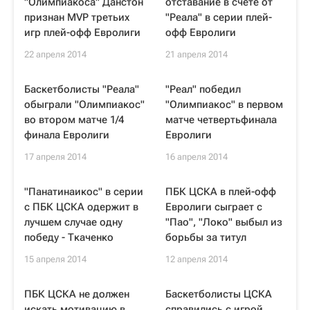
"Олимпиакоса" Данстон
отставание в счете от
признан MVP третьих
"Реала" в серии плей-
игр плей-офф Евролиги
офф Евролиги
22 апреля 2014
21 апреля 2014
Баскетболисты "Реала"
"Реал" победил
обыграли "Олимпиакос"
"Олимпиакос" в первом
во втором матче 1/4
матче четвертьфинала
финала Евролиги
Евролиги
17 апреля 2014
16 апреля 2014
"Панатинаикос" в серии
ПБК ЦСКА в плей-офф
с ПБК ЦСКА одержит в
Евролиги сыграет с
лучшем случае одну
"Пао", "Локо" выбыл из
победу - Ткаченко
борьбы за титул
15 апреля 2014
12 апреля 2014
ПБК ЦСКА не должен
Баскетболисты ЦСКА
искать мотивацию в
справились с игрой