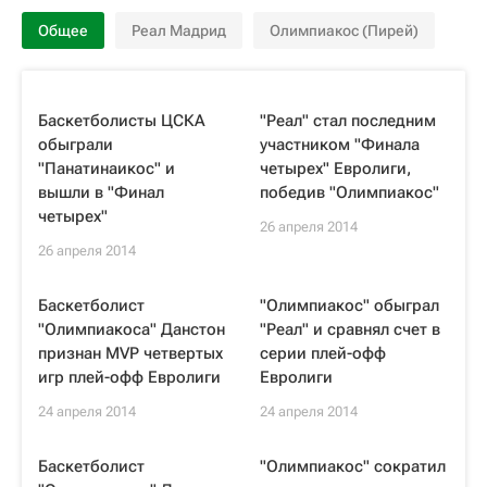
Общее
Реал Мадрид
Олимпиакос (Пирей)
Баскетболисты ЦСКА
"Реал" стал последним
обыграли
участником "Финала
"Панатинаикос" и
четырех" Евролиги,
вышли в "Финал
победив "Олимпиакос"
четырех"
26 апреля 2014
26 апреля 2014
Баскетболист
"Олимпиакос" обыграл
"Олимпиакоса" Данстон
"Реал" и сравнял счет в
признан MVP четвертых
серии плей-офф
игр плей-офф Евролиги
Евролиги
24 апреля 2014
24 апреля 2014
Баскетболист
"Олимпиакос" сократил