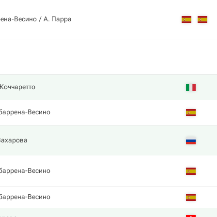
рена-Весино
А. Парра
 Коччаретто
баррена-Весино
Захарова
баррена-Весино
баррена-Весино