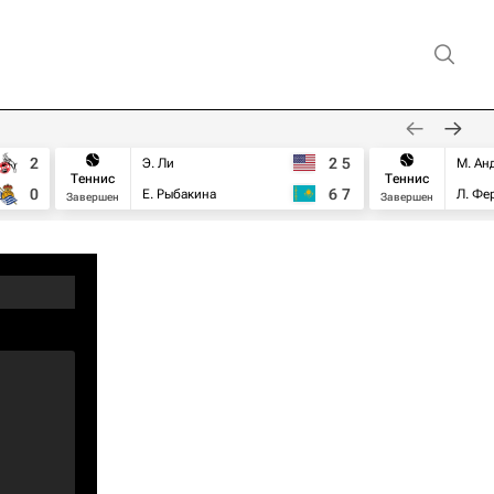
2
2
5
Э. Ли
М. Ан
Теннис
Теннис
0
6
7
Е. Рыбакина
Л. Фе
Завершен
Завершен