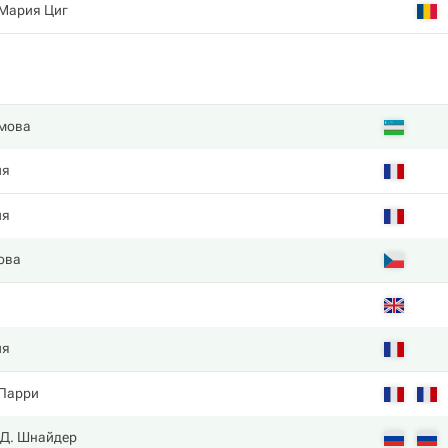
Мария Циг
мова
ия
ия
ова
ия
 Парри
Д. Шнайдер