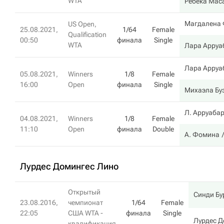
WTA
Ребека Мас
Магдалена 
US Open,
25.08.2021,
1/64
Female
Qualification
00:50
финала
Single
WTA
Лара Арруа
Лара Арруа
05.08.2021,
Winners
1/8
Female
16:00
Open
финала
Single
Михаэла Бу
Л. Арруаба
04.08.2021,
Winners
1/8
Female
11:10
Open
финала
Double
А. Фомина
Лурдес Домингес Лино
Открытый
Синди Бу
23.08.2016,
чемпионат
1/64
Female
22:05
США WTA -
финала
Single
Лурдес Д
квалификация