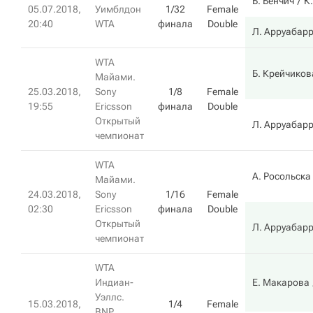
Б. Бенчич
К
05.07.2018,
Уимблдон
1/32
Female
20:40
WTA
финала
Double
Л. Арруабар
WTA
Б. Крейчиков
Майами.
25.03.2018,
Sony
1/8
Female
19:55
Ericsson
финала
Double
Открытый
Л. Арруабар
чемпионат
WTA
А. Росольска
Майами.
24.03.2018,
Sony
1/16
Female
02:30
Ericsson
финала
Double
Открытый
Л. Арруабар
чемпионат
WTA
Индиан-
Е. Макарова
Уэллс.
15.03.2018,
1/4
Female
BNP