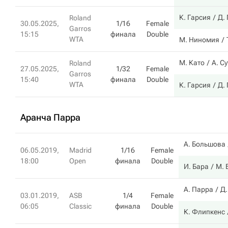
К. Гарсия
Д.
Roland
30.05.2025,
1/16
Female
Garros
15:15
финала
Double
WTA
М. Ниномия
М. Като
А. С
Roland
27.05.2025,
1/32
Female
Garros
15:40
финала
Double
WTA
К. Гарсия
Д.
Аранча Парра
А. Большова
06.05.2019,
Madrid
1/16
Female
18:00
Open
финала
Double
И. Бара
М. 
А. Парра
Д.
03.01.2019,
ASB
1/4
Female
06:05
Classic
финала
Double
К. Флипкенс