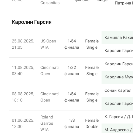
Colsanitas
Патрича 
Каролин Гарсия
Камилла Рахи
25.08.2025,
US Open
1/64
Female
21:05
WTA
финала
Single
Каролин Гарс
Каролин Гарс
11.08.2025,
Cincinnati
1/32
Female
03:40
Open
финала
Single
Каролина Мух
Сонай Картал
08.08.2025,
Cincinnati
1/64
Female
18:10
Open
финала
Single
Каролин Гарс
К. Гарсия
Д.
Roland
01.06.2025,
1/8
Female
Garros
13:30
финала
Double
WTA
М. Андреева