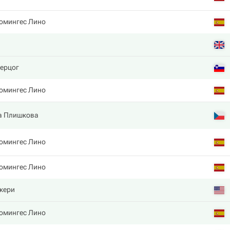
омингес Лино
ерцог
омингес Лино
а Плишкова
омингес Лино
омингес Лино
кери
омингес Лино