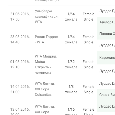
Лурдес Д
Уимблдон
21.06.2016,
1/64
Female
квалификация
17:50
финала
Single
WTA
Теилор Г.
Полона Х
23.05.2016,
Ролан Гаррос
1/64
Female
14:40
- WTA
финала
Single
Лурдес Д
WTA Мадрид.
Каролин
01.05.2016,
Mutua
1/32
Female
12:10
Открытый
финала
Single
Лурдес Д
чемпионат
Лурдес Д
WTA Богота.
14.04.2016,
1/8
Female
XXI Copa
21:00
финала
Single
Colsanitas
Сачия Ви
Лурдес Д
WTA Богота.
13.04.2016,
1/16
Female
XXI Copa
20:00
финала
Single