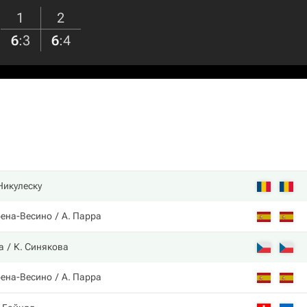
1
2
6
:
3
6
:
4
Никулеску
рена-Весино
А. Парра
а
К. Синякова
рена-Весино
А. Парра