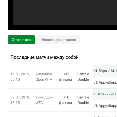
Статистика
Новости участников
Последние матчи между собой
И. Бара
М. 
16.01.2019,
Australian
1/32
Female
05:10
Open WTA
финала
Double
Л. Арруабар
Б. Крейчиков
07.07.2018,
Уимблдон
1/16
Female
15:25
WTA
финала
Double
Л. Арруабар