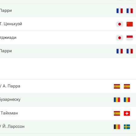
 Парри
Т. Цяньхуэй
утджиади
 Парри
А. Парра
Бузарнеску
 Тайхман
Й. Ларссон