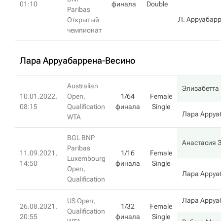
01:10
финала
Double
Paribas
Л. Арруабар
Открытый
чемпионат
Лара Арруабаррена-Весино
Australian
Элизабетта
10.01.2022,
Open,
1/64
Female
08:15
Qualification
финала
Single
Лара Арруа
WTA
BGL BNP
Анастасия 
Paribas
11.09.2021,
1/16
Female
Luxembourg
14:50
финала
Single
Open,
Лара Арруа
Qualification
Лара Арруа
US Open,
26.08.2021,
1/32
Female
Qualification
20:55
финала
Single