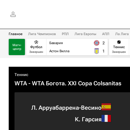
Главное
Лига Чемпионов
РПЛ
Лига Европы
АПЛ
Ла Лига
2
Бавария
Матч-
Футбол
Теннис
центр
1
Астон Вилла
Завершен
Завершен
Теннис
WTA
- WTA Богота. XXI Copa Colsanitas
Л. Арруабаррена-Весино
К. Гарсия