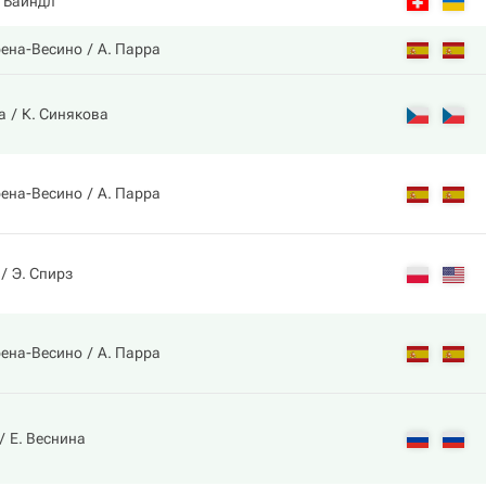
. Байндл
рена-Весино
А. Парра
а
К. Синякова
рена-Весино
А. Парра
Э. Спирз
рена-Весино
А. Парра
Е. Веснина