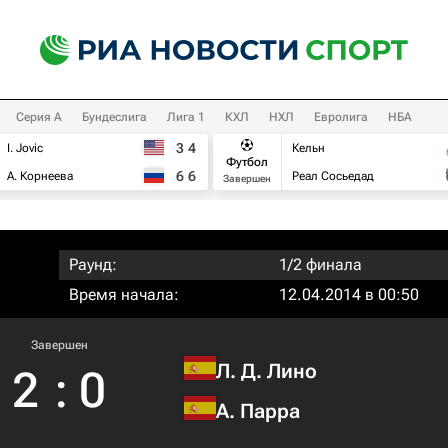
Серия А
Бундеслига
Лига 1
КХЛ
НХЛ
Евролига
НБА
3
4
I. Jovic
Кельн
Футбол
6
6
А. Корнеева
Реал Сосьедад
Завершен
Раунд:
1/2 финала
Время начала:
12.04.2014 в 00:50
Завершен
Л. Д. Лино
2
:
0
А. Парра