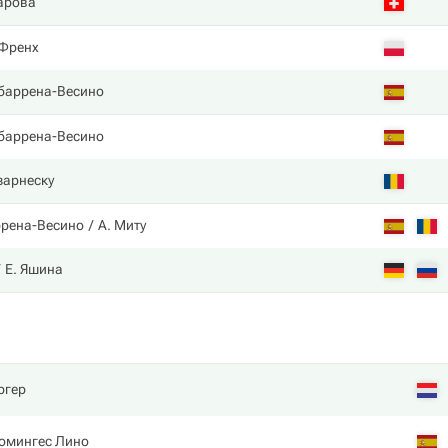
арова
Френх
баррена-Весино
баррена-Весино
зарнеску
ррена-Весино
А. Миту
Е. Яшина
ргер
омингес Лино