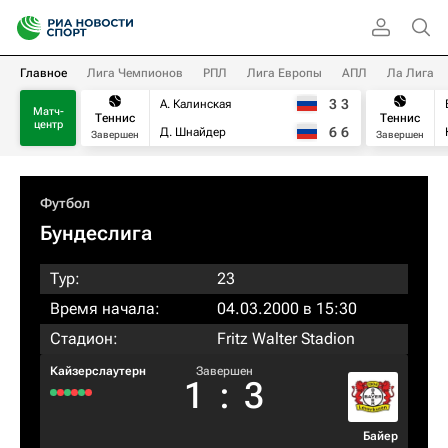
Главное
Лига Чемпионов
РПЛ
Лига Европы
АПЛ
Ла Лига
3
3
А. Калинская
Матч-
Теннис
Теннис
центр
6
6
Д. Шнайдер
Завершен
Завершен
Футбол
Бундеслига
Тур:
23
Время начала:
04.03.2000 в 15:30
Стадион:
Fritz Walter Stadion
Кайзерслаутерн
Завершен
1
:
3
Байер