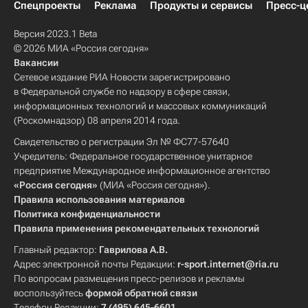
Спецпроекты
Реклама
Продукты и сервисы
Пресс-ц
Версия 2023.1 Beta
© 2026 МИА «Россия сегодня»
Вакансии
Сетевое издание РИА Новости зарегистрировано
в Федеральной службе по надзору в сфере связи,
информационных технологий и массовых коммуникаций
(Роскомнадзор) 08 апреля 2014 года.
Свидетельство о регистрации Эл № ФС77-57640
Учредитель: Федеральное государственное унитарное
предприятие Международное информационное агентство
«Россия сегодня»
(МИА «Россия сегодня»).
Правила использования материалов
Политика конфиденциальности
Правила применения рекомендательных технологий
Главный редактор:
Гаврилова А.В.
Адрес электронной почты Редакции:
r-sport.internet@ria.ru
По вопросам размещения пресс-релизов и рекламы
воспользуйтесь
формой обратной связи
Телефон Редакции:
7 (495) 645-6601