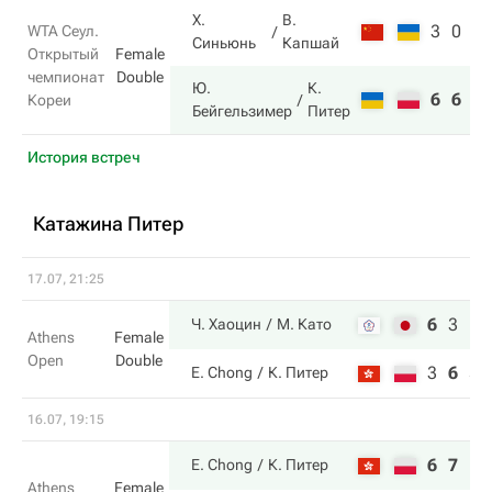
Х.
В.
3
0
WTA Сеул.
Синьюнь
Капшай
Открытый
Female
чемпионат
Double
Ю.
К.
6
6
Кореи
Бейгельзимер
Питер
История встреч
Катажина Питер
17.07, 21:25
6
3
10
Ч. Хаоцин
М. Като
Athens
Female
Open
Double
3
6
5
E. Chong
К. Питер
16.07, 19:15
6
7
E. Chong
К. Питер
Athens
Female