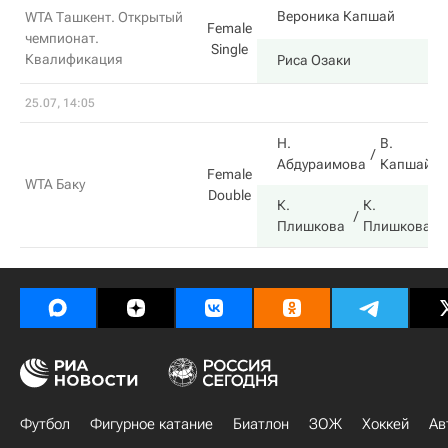
Вероника Капшай
WTA Ташкент. Открытый
Female
чемпионат.
Single
Квалификация
Риса Озаки
25.07, 14:05
Н.
В.
Абдураимова
Капшай
Female
WTA Баку
Double
К.
К.
Плишкова
Плишкова
Футбол
Фигурное катание
Биатлон
ЗОЖ
Хоккей
Ав