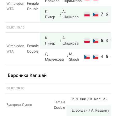
Носкова
Шрамкова
Wimbledon
Female
WTA
Double
К.
А.
7
6
Питер
Шишкова
05.07, 15:10
К.
А.
6
3
7
Питер
Шишкова
Wimbledon
Female
WTA
Double
Д.
M.
4
6
6
Малечкова
Skoch
Вероника Капшай
08.07, 20:00
Р. Л. Яни
В. Капшай
Female
Бухарест Оупен
Double
Е. Богдан
А. Каданту