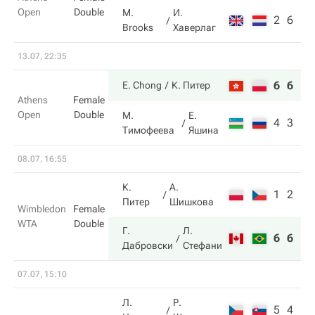
Open
Double
M.
И.
2
6
Brooks
Хаверлаг
13.07, 22:35
6
6
E. Chong
К. Питер
Athens
Female
Open
Double
М.
Е.
4
3
Тимофеева
Яшина
08.07, 16:55
К.
А.
1
2
Питер
Шишкова
Wimbledon
Female
WTA
Double
Г.
Л.
6
6
Дабровски
Стефани
07.07, 15:10
Л.
Р.
5
4