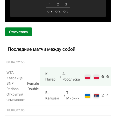
1
2
3
6
:
7
6
:
2
6
:
3
Статистика
Последние матчи между собой
08.04, 22:55
WTA
К.
А.
6
6
Катовице.
Питер
Росольска
BNP
Female
Paribas
Double
В.
Т.
Открытый
2
4
Капшай
Мирчич
чемпионат
18.09, 07:05