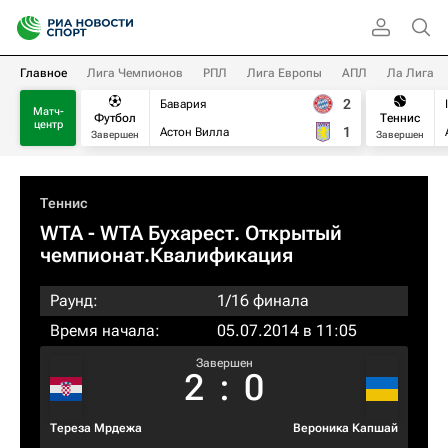
Главное
Лига Чемпионов
РПЛ
Лига Европы
АПЛ
Ла Лига
2
Бавария
Матч-
Футбол
Теннис
центр
1
Астон Вилла
Завершен
Завершен
Теннис
WTA
- WTA Бухарест. Открытый
чемпионат.Квалификация
Раунд:
1/16 финала
Время начала:
05.07.2014 в 11:05
Завершен
2
:
0
Тереза Мрдежа
Вероника Капшай