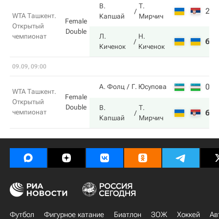
В.
Т.
2
2
WTA Ташкент.
Капшай
Мирчич
Female
Открытый
Double
чемпионат
Л.
Н.
6
6
Киченок
Киченок
09.09, 09:00
0
2
А. Фолц
Г. Юсупова
WTA Ташкент.
Female
Открытый
Double
В.
Т.
чемпионат
6
6
Капшай
Мирчич
Футбол
Фигурное катание
Биатлон
ЗОЖ
Хоккей
Ав