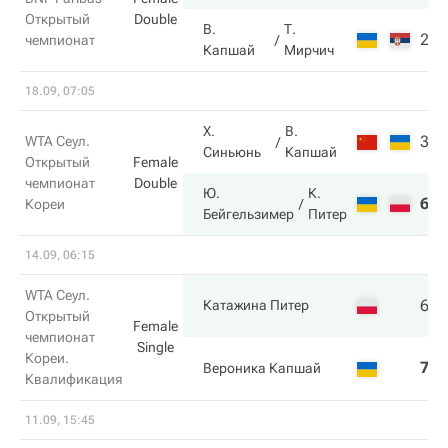
Открытый
Double
В.
Т.
2
4
чемпионат
Капшай
Мирчич
18.09, 07:05
Х.
В.
3
0
WTA Сеул.
Синьюнь
Капшай
Открытый
Female
чемпионат
Double
Ю.
К.
6
6
Кореи
Бейгельзимер
Питер
14.09, 06:15
WTA Сеул.
6
6
Катажина Питер
Открытый
Female
чемпионат
Single
Кореи.
7
2
Вероника Капшай
Квалификация
11.09, 15:45