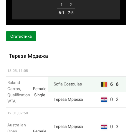
1
2
6
:
1
7
:
5
Статистика
Тереза Мрдежа
18.05, 11:05
Roland
6
6
Sofia Costoulas
Garros,
Female
Qualification
Single
0
2
Тереза Мрдежа
WTA
12.01, 07:50
Australian
0
3
Тереза Мрдежа
Open,
Female