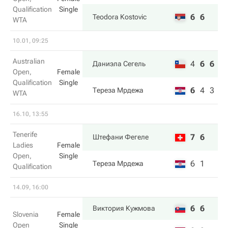
Qualification
Single
6
6
Teodora Kostovic
WTA
10.01, 09:25
Australian
4
6
6
Даниэла Сегель
Open,
Female
Qualification
Single
6
4
3
Тереза Мрдежа
WTA
16.10, 13:55
Tenerife
7
6
Штефани Фегеле
Ladies
Female
Open,
Single
6
1
Тереза Мрдежа
Qualification
14.09, 16:00
6
6
Виктория Кужмова
Slovenia
Female
Open
Single