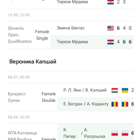
2
3
Тереза Мрдежа
13.09, 12:05
6
4
0
Эмина Бектас
Slovenia
Female
Open,
Single
Qualification
4
6
6
Тереза Мрдежа
Вероника Капшай
08.07, 20:00
2
6
Р. Л. Яни
В. Капшай
Бухарест
Female
Оупен
Double
6
7
Е. Богдан
А. Каданту
08.04, 22:55
К.
А.
6
6
WTA Катовице.
Питер
Росольска
BNP Paribas
Female