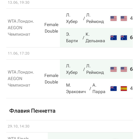
13.06, 19:30
Л.
Л.
4
4
WTA Лондон.
Хубер
Реймонд
Female
AEGON
Double
Чемпионат
Э.
К.
6
6
Барти
Дельаква
11.06, 17:20
Л.
Л.
6
7
WTA Лондон.
Хубер
Реймонд
Female
AEGON
Double
Чемпионат
М.
А.
4
6
Эракович
Парра
Флавия Пеннетта
29.10, 14:30
WTA Finals