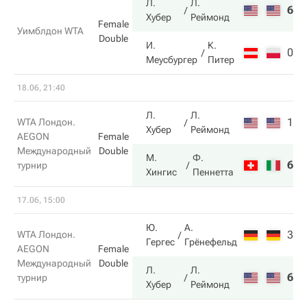
Л.
Л.
6
7
Хубер
Реймонд
Female
Уимблдон WTA
Double
И.
К.
0
5
Меусбургер
Питер
18.06, 21:40
Л.
Л.
1
3
WTA Лондон.
Хубер
Реймонд
AEGON
Female
Международный
Double
М.
Ф.
6
6
турнир
Хингис
Пеннетта
17.06, 15:00
Ю.
А.
3
7
WTA Лондон.
Гергес
Грёнефельд
AEGON
Female
Международный
Double
Л.
Л.
6
5
турнир
Хубер
Реймонд