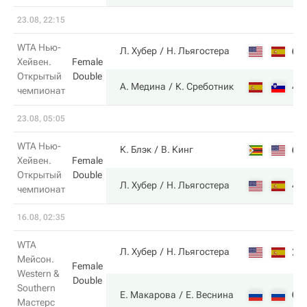
23.08, 22:15
WTA Нью-
6
Л. Хубер
Н. Льягостера
Хейвен.
Female
Открытый
Double
4
А. Медина
К. Среботник
чемпионат
23.08, 05:05
WTA Нью-
6
К. Блэк
В. Кинг
Хейвен.
Female
Открытый
Double
4
Л. Хубер
Н. Льягостера
чемпионат
16.08, 02:35
WTA
2
Л. Хубер
Н. Льягостера
Мейсон.
Female
Western &
Double
Southern
6
Е. Макарова
Е. Веснина
Мастерс