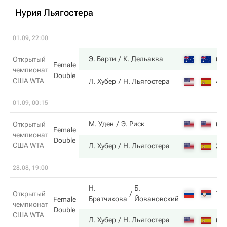
Нурия Льягостера
01.09, 22:00
6
Э. Барти
К. Дельаква
Открытый
Female
чемпионат
Double
США WTA
4
Л. Хубер
Н. Льягостера
01.09, 00:15
6
М. Уден
Э. Риск
Открытый
Female
чемпионат
Double
США WTA
3
Л. Хубер
Н. Льягостера
28.08, 19:00
Н.
Б.
1
Открытый
Братчикова
Йовановский
Female
чемпионат
Double
США WTA
6
Л. Хубер
Н. Льягостера