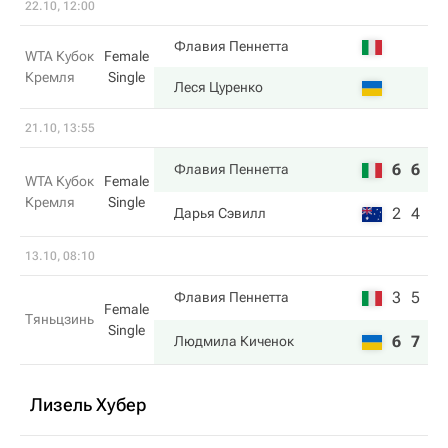
22.10, 12:00
Флавия Пеннетта
WTA Кубок
Female
Кремля
Single
Леся Цуренко
21.10, 13:55
6
6
Флавия Пеннетта
WTA Кубок
Female
Кремля
Single
2
4
Дарья Сэвилл
13.10, 08:10
3
5
Флавия Пеннетта
Female
Тяньцзинь
Single
6
7
Людмила Киченок
Лизель Хубер