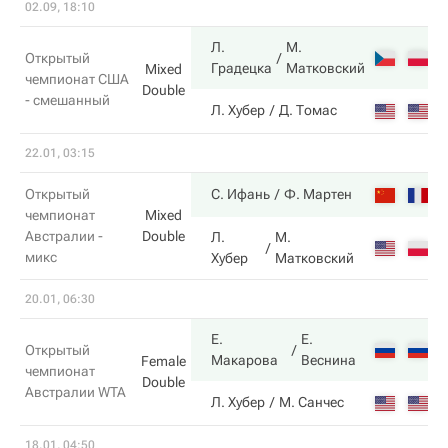
02.09, 18:10
Л.
М.
6
Открытый
Градецка
Матковский
Mixed
чемпионат США
Double
- смешанный
4
Л. Хубер
Д. Томас
22.01, 03:15
6
Открытый
С. Ифань
Ф. Мартен
чемпионат
Mixed
Австралии -
Double
Л.
М.
2
микс
Хубер
Матковский
20.01, 06:30
Е.
Е.
6
Открытый
Макарова
Веснина
Female
чемпионат
Double
Австралии WTA
3
Л. Хубер
М. Санчес
18.01, 04:50