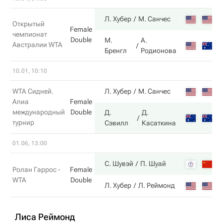
7
Л. Хубер
М. Санчес
Открытый
Female
чемпионат
Double
М.
А.
Австралии WTA
6
Бренгл
Родионова
10.01, 10:10
6
WTA Сидней.
Л. Хубер
М. Санчес
Апиа
Female
международный
Double
Д.
Д.
1
турнир
Сэвилл
Касаткина
01.06, 13:00
6
С. Шувэй
П. Шуай
Ролан Гаррос -
Female
WTA
Double
0
Л. Хубер
Л. Реймонд
Лиса Реймонд