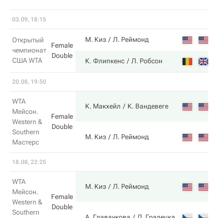
03.09, 18:15
2
М. Киз
Л. Реймонд
Открытый
Female
чемпионат
Double
США WTA
6
К. Флипкенс
Л. Робсон
20.08, 19:50
WTA
7
К. Макхейл
К. Вандевеге
Мейсон.
Female
Western &
Double
Southern
5
М. Киз
Л. Реймонд
Мастерс
18.08, 22:25
WTA
7
М. Киз
Л. Реймонд
Мейсон.
Female
Western &
Double
Southern
6
А. Главачкова
Л. Градецка