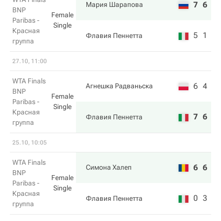
7
6
Мария Шарапова
BNP
Female
Paribas -
Single
Красная
5
1
Флавия Пеннетта
группа
27.10, 11:00
WTA Finals
6
4
Агнешка Радваньска
BNP
Female
Paribas -
Single
Красная
7
6
Флавия Пеннетта
группа
25.10, 10:05
WTA Finals
6
6
Симона Халеп
BNP
Female
Paribas -
Single
Красная
0
3
Флавия Пеннетта
группа