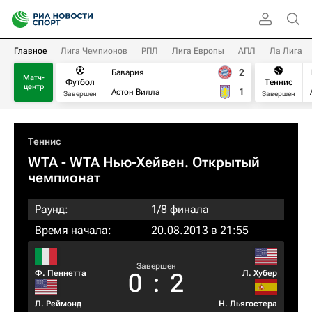
Главное
Лига Чемпионов
РПЛ
Лига Европы
АПЛ
Ла Лига
2
Бавария
Матч-
Футбол
Теннис
центр
1
Астон Вилла
Завершен
Завершен
Теннис
WTA
- WTA Нью-Хейвен. Открытый
чемпионат
Раунд:
1/8 финала
Время начала:
20.08.2013 в 21:55
Завершен
Ф. Пеннетта
Л. Хубер
0
:
2
Л. Реймонд
Н. Льягостера