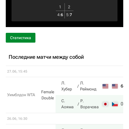
1
2
4
:
6
5
:
7
Статистика
Последние матчи между собой
27.06, 15:45
Л.
Л.
6
6
Хубер
Реймонд
Female
Уимблдон WTA
Double
С.
Р.
0
7
Аояма
Ворачова
26.06, 16:30