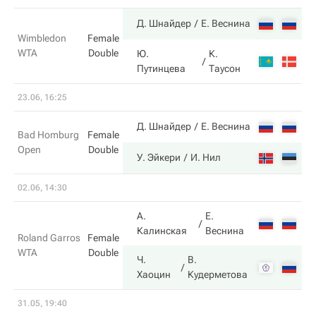
4
Д. Шнайдер
Е. Веснина
Wimbledon
Female
WTA
Double
Ю.
К.
6
Путинцева
Таусон
23.06, 16:25
4
Д. Шнайдер
Е. Веснина
Bad Homburg
Female
Open
Double
6
У. Эйкери
И. Нил
02.06, 14:30
А.
Е.
1
Калинская
Веснина
Roland Garros
Female
WTA
Double
Ч.
В.
6
Хаоцин
Кудерметова
31.05, 19:40