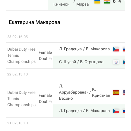
6
4
10
Киченок
Мирза
Екатерина Макарова
23.02, 16:05
Л. Градецка
Е. Макарова
Dubai Duty Free
Female
Tennis
Double
Championships
С. Шувэй
Б. Стрыцова
22.02, 13:10
Л.
К.
Арруабаррена-
Dubai Duty Free
Кристиан
Female
Весино
Tennis
Double
Championships
Л. Градецка
Е. Макарова
21.02, 13:10