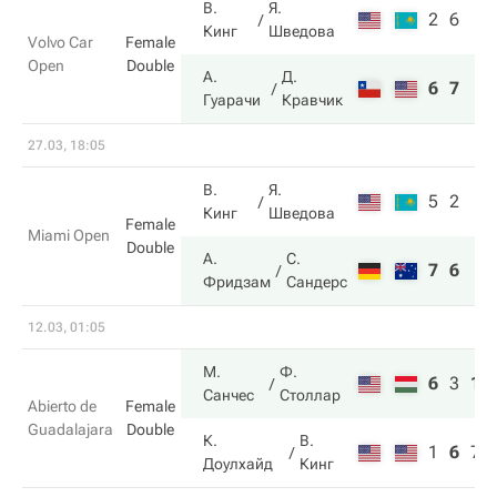
В.
Я.
2
6
Кинг
Шведова
Volvo Car
Female
Open
Double
А.
Д.
6
7
Гуарачи
Кравчик
27.03, 18:05
В.
Я.
5
2
Кинг
Шведова
Female
Miami Open
Double
А.
С.
7
6
Фридзам
Сандерс
12.03, 01:05
М.
Ф.
6
3
10
Санчес
Столлар
Abierto de
Female
Guadalajara
Double
К.
В.
1
6
7
Доулхайд
Кинг