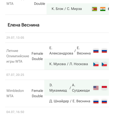
WTA
Double
6
К. Блэк
С. Мирза
Елена Веснина
29.07, 13:05
Е.
Е.
6
Летние
Александрова
Веснина
Female
Олимпийские
Double
игры WTA
2
К. Мухова
Л. Носкова
07.07, 20:25
Э.
А.
6
Мухаммад
Сутджиади
Wimbledon
Female
WTA
Double
2
Д. Шнайдер
Е. Веснина
04.07, 16:50