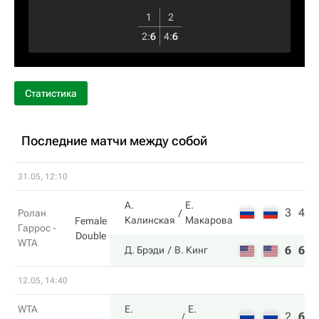
1
2
2
:
6
4
:
6
Статистика
Последние матчи между собой
31.05, 12:10
А.
Е.
3
4
Ролан
Калинская
Макарова
Female
Гаррос -
Double
WTA
6
6
Д. Брэди
В. Кинг
12.05, 14:40
WTA
Е.
Е.
2
6
1