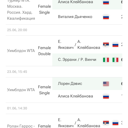
Турнир WTA.
6
Алиса Клейбанова
Москва.
Female
Россия. Хард.
Single
2
Виталия Дьяченко
Квалификация
25.06, 20:00
Е.
А.
2
Янкович
Клейбанова
Female
Уимблдон WTA
Double
6
С. Эррани
Р. Винчи
23.06, 15:45
6
Лорен Дэвис
Female
Уимблдон WTA
Single
1
Алиса Клейбанова
01.06, 14:30
Е.
А.
3
Янкович
Клейбанова
Ролан Гаррос -
Female