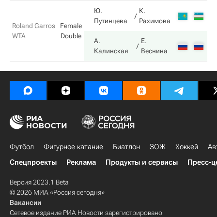
Ю.
К.
3
Путинцева
Рахимова
Roland Garros
Female
WTA
Double
А.
Е.
6
Калинская
Веснина
Футбол
Фигурное катание
Биатлон
ЗОЖ
Хоккей
Ав
Спецпроекты
Реклама
Продукты и сервисы
Пресс-ц
Версия 2023.1 Beta
© 2026 МИА «Россия сегодня»
Вакансии
Сетевое издание РИА Новости зарегистрировано