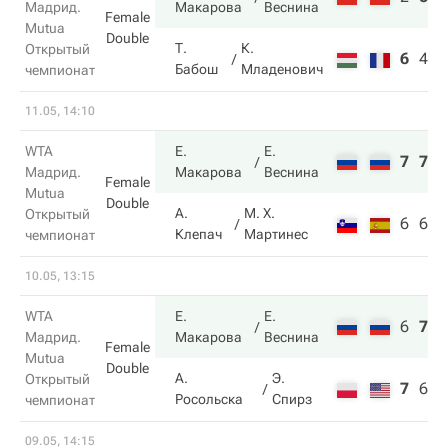
Мадрид.
Макарова
Веснина
Female
Mutua
Double
Т.
К.
Открытый
6
4
8
Бабош
Младенович
чемпионат
11.05, 14:10
WTA
Е.
Е.
7
7
Мадрид.
Макарова
Веснина
Female
Mutua
Double
А.
М. Х.
Открытый
6
6
Клепач
Мартинес
чемпионат
10.05, 13:15
WTA
Е.
Е.
6
7
1
Мадрид.
Макарова
Веснина
Female
Mutua
Double
А.
Э.
Открытый
7
6
4
Росольска
Спирз
чемпионат
09.05, 14:15