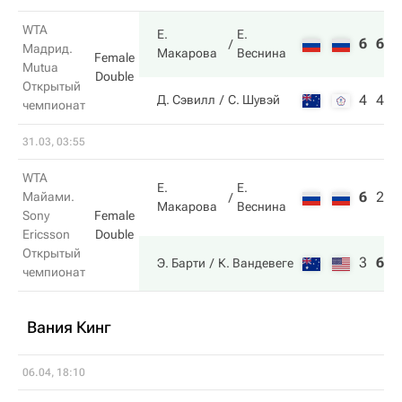
WTA
Е.
Е.
6
6
Мадрид.
Макарова
Веснина
Female
Mutua
Double
Открытый
4
4
Д. Сэвилл
С. Шувэй
чемпионат
31.03, 03:55
WTA
Е.
Е.
6
2
7
Майами.
Макарова
Веснина
Sony
Female
Ericsson
Double
Открытый
3
6
1
Э. Барти
К. Вандевеге
чемпионат
Вания Кинг
06.04, 18:10