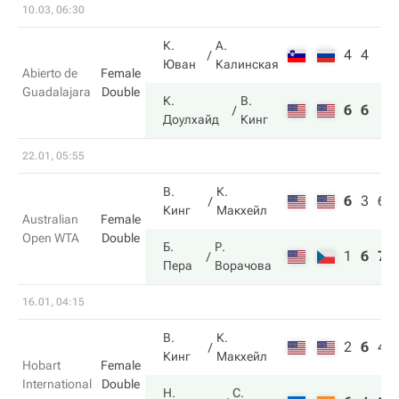
10.03, 06:30
К.
А.
4
4
Юван
Калинская
Abierto de
Female
Guadalajara
Double
К.
В.
6
6
Доулхайд
Кинг
22.01, 05:55
В.
К.
6
3
6
Кинг
Макхейл
Australian
Female
Open WTA
Double
Б.
Р.
1
6
7
Пера
Ворачова
16.01, 04:15
В.
К.
2
6
4
Кинг
Макхейл
Hobart
Female
International
Double
Н.
С.