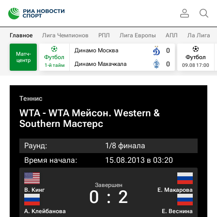
Главное
Лига Чемпионов
РПЛ
Лига Европы
АПЛ
Ла Лига
0
Динамо Москва
Матч-
Футбол
Футбол
центр
0
Динамо Махачкала
1-й тайм
09.08 17:00
Теннис
WTA
- WTA Мейсон. Western &
Southern Мастерс
Раунд:
1/8 финала
Время начала:
15.08.2013 в 03:20
Завершен
В. Кинг
Е. Макарова
0
:
2
А. Клейбанова
Е. Веснина