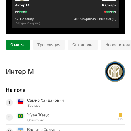
Интер М
Кальяри
52‎’‎
Роланду
40‎’‎
Маурисио Пинилья
(П)
(
Мауро Икарди
)
О матче
Трансляция
Статистика
Новости ком
Интер М
На поле
Самир Ханданович
1
Вратарь
Жуан Жезус
5
06‎’‎
Защитник
Вальтер Самуэль