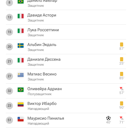
Данило Авелар
8
Защитник
Давиде Астори
13
Защитник
Лука Россеттини
15
Защитник
Альбин Экдаль
20
87‎’‎
Защитник
Даниэле Дессена
21
25‎’‎
Защитник
Матиас Весино
27
85‎’‎
Защитник
Оливейра Адриан
32
57‎’‎
Полузащитник
Виктор Ибарбо
23
90‎’‎
Нападающий
Маурисио Пинилья
51
40‎’‎
71‎’‎
Нападающий