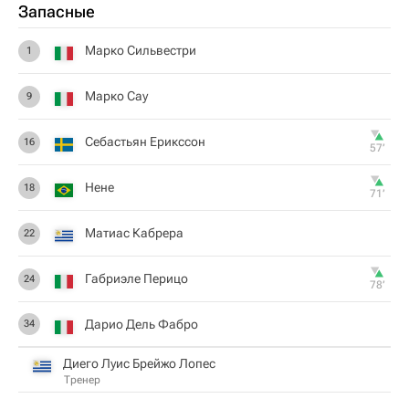
Запасные
Марко Сильвестри
1
Марко Сау
9
Себастьян Ерикссон
16
57‎’‎
Нене
18
71‎’‎
Матиас Кабрера
22
Габриэле Перицо
24
78‎’‎
Дарио Дель Фабро
34
Диего Луис Брейжо Лопес
Тренер