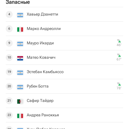
Запасные
Хавьер Дзанетти
4
Марко Андреолли
6
Мауро Икарди
9
46‎’‎
Матео Ковачич
10
67‎’‎
Эстебан Камбьяссо
19
Рубен Ботта
20
78‎’‎
Сафир Тайдер
21
Андреа Раноккья
23