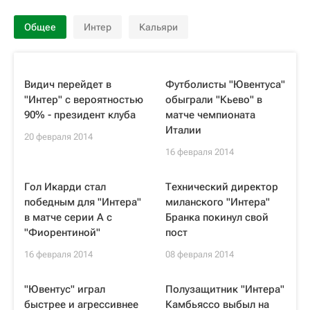
Общее
Интер
Кальяри
Видич перейдет в
Футболисты "Ювентуса"
"Интер" с вероятностью
обыграли "Кьево" в
90% - президент клуба
матче чемпионата
Италии
20 февраля 2014
16 февраля 2014
Гол Икарди стал
Технический директор
победным для "Интера"
миланского "Интера"
в матче серии А с
Бранка покинул свой
"Фиорентиной"
пост
16 февраля 2014
08 февраля 2014
"Ювентус" играл
Полузащитник "Интера"
быстрее и агрессивнее
Камбьяссо выбыл на