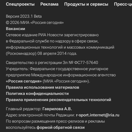
Спецпроекты
Реклама
Продукты и сервисы
Пресс-ц
Версия 2023.1 Beta
© 2026 МИА «Россия сегодня»
Вакансии
Сетевое издание РИА Новости зарегистрировано
в Федеральной службе по надзору в сфере связи,
информационных технологий и массовых коммуникаций
(Роскомнадзор) 08 апреля 2014 года.
Свидетельство о регистрации Эл № ФС77-57640
Учредитель: Федеральное государственное унитарное
предприятие Международное информационное агентство
«Россия сегодня»
(МИА «Россия сегодня»).
Правила использования материалов
Политика конфиденциальности
Правила применения рекомендательных технологий
Главный редактор:
Гаврилова А.В.
Адрес электронной почты Редакции:
r-sport.internet@ria.ru
По вопросам размещения пресс-релизов и рекламы
воспользуйтесь
формой обратной связи