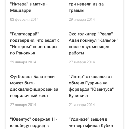
"Интера" в матче -
три недели из-за
Маццарри
травмы
03 февраля 2014
29 января 2014
"Галатасарай"
Экс-голкипер "Реала"
подтвердил, что ведет с
Адан покинул "Кальяри"
"Интером" переговоры
после двух месяцев
по Раноккья
работы
29 января 2014
27 января 2014
Футболист Балотелли
"Интер" отказался от
может быть
обмена Гуарина на
дисквалифицирован за
форварда "Ювентуса"
неприличный жест
Вучинича
27 января 2014
21 января 2014
"Ювентус" одержал 11-
"Удинезе" вышел в
ю победу подряд в
четвертьфинал Кубка