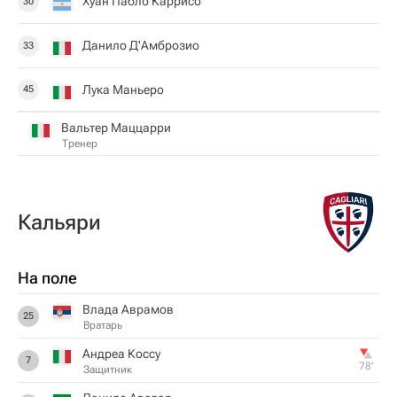
Хуан Пабло Каррисо
30
Данило Д'Амброзио
33
Лука Маньеро
45
Вальтер Маццарри
Тренер
Кальяри
На поле
Влада Аврамов
25
Вратарь
Андреа Коссу
7
78‎’‎
Защитник