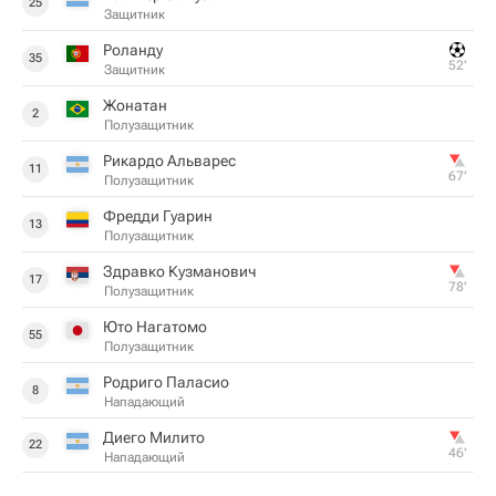
25
Защитник
Роланду
35
52‎’‎
Защитник
Жонатан
2
Полузащитник
Рикардо Альварес
11
67‎’‎
Полузащитник
Фредди Гуарин
13
Полузащитник
Здравко Кузманович
17
78‎’‎
Полузащитник
Юто Нагатомо
55
Полузащитник
Родриго Паласио
8
Нападающий
Диего Милито
22
46‎’‎
Нападающий