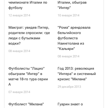
чемпионате Италии по
Италии, обыграв
футболу
"Интер"
12 января 2014
10 января 2014
Макграт: увидев Питер,
"Рома" арендовала
родители спросили: где
бельгийского
люди с бутылками
футболиста
водки?
Наингголана из
"Кальяри"
08 января 2014
08 января 2014
Футболисты "Лацио"
Год 2013: революция
обыграли "Интер" в
"Интера" и системный
матче 18-го тура серии
кризис "Милана"
А
29 декабря 2013
07 января 2014
Футболист "Милана"
Гуарин знает о