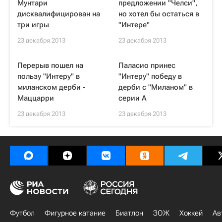
Мунтари
предложении "Челси",
дисквалифицирован на
но хотел бы остаться в
три игры
"Интере"
23 декабря 2013
23 декабря 2013
Перерыв пошел на
Паласио принес
пользу "Интеру" в
"Интеру" победу в
миланском дерби -
дерби с "Миланом" в
Маццарри
серии А
23 декабря 2013
23 декабря 2013
Футбол
Фигурное катание
Биатлон
ЗОЖ
Хоккей
Ав