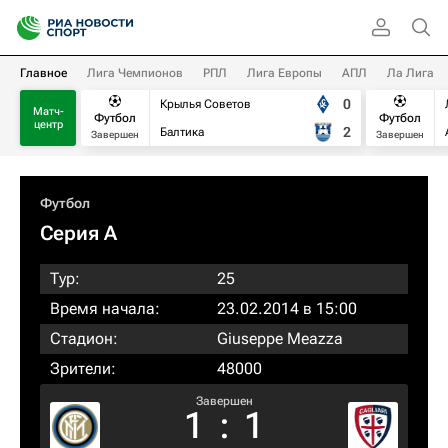
Главное
Лига Чемпионов
РПЛ
Лига Европы
АПЛ
Ла Лига
0
Крылья Советов
Матч-
Футбол
Футбол
центр
2
Балтика
Завершен
Завершен
Футбол
Серия А
Тур:
25
Время начала:
23.02.2014 в 15:00
Стадион:
Giuseppe Meazza
Зрители:
48000
Завершен
1
:
1