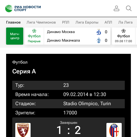
Главное
Лига Чемпионов
РПЛ
Лига Европы
АПЛ
Ла Лига
0
Динамо Москва
Матч-
Футбол
Футбол
центр
0
Динамо Махачкала
Перерыв
09.08 17:00
Футбол
Серия А
Тур:
23
Время начала:
09.02.2014 в 12:30
Стадион:
Stadio Olimpico, Turin
Зрители:
17000
Завершен
1
:
2