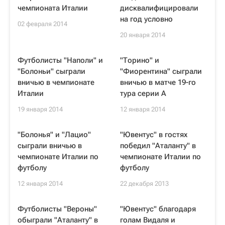
чемпионата Италии
дисквалифицировали
на год условно
02 февраля 2014
20 января 2014
Футболисты "Наполи" и
"Торино" и
"Болоньи" сыграли
"Фиорентина" сыграли
вничью в чемпионате
вничью в матче 19-го
Италии
тура серии А
19 января 2014
12 января 2014
"Болонья" и "Лацио"
"Ювентус" в гостях
сыграли вничью в
победил "Аталанту" в
чемпионате Италии по
чемпионате Италии по
футболу
футболу
12 января 2014
22 декабря 2013
Футболисты "Вероны"
"Ювентус" благодаря
обыграли "Аталанту" в
голам Видаля и