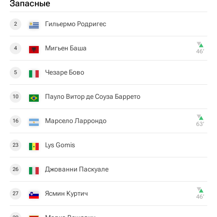
Запасные
Гильермо Родригес
2
Мигьен Баша
4
46‎’‎
Чезаре Бово
5
Пауло Витор де Соуза Баррето
10
Марсело Ларрондо
16
63‎’‎
Lys Gomis
23
Джованни Паскуале
26
Ясмин Куртич
27
46‎’‎