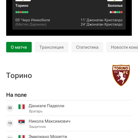
Торино
Болонья
05‎’‎
Чиро Иммобиле
11‎’‎
Джонатан Кристалдо
(
Маттео Дармиан
)
24‎’‎
Джонатан Кристалдо
О матче
Трансляция
Статистика
Новости ком
Торино
На поле
Даниэле Паделли
30
Вратарь
Никола Максимович
19
Защитник
Эмилиано Моретти