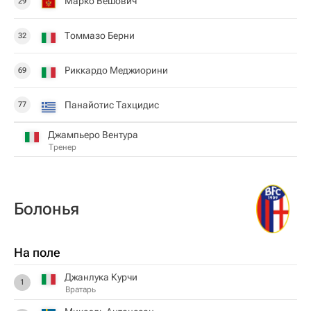
Марко Вешович
29
Томмазо Берни
32
Риккардо Меджиорини
69
Панайотис Тахцидис
77
Джампьеро Вентура
Тренер
Болонья
На поле
Джанлука Курчи
1
Вратарь