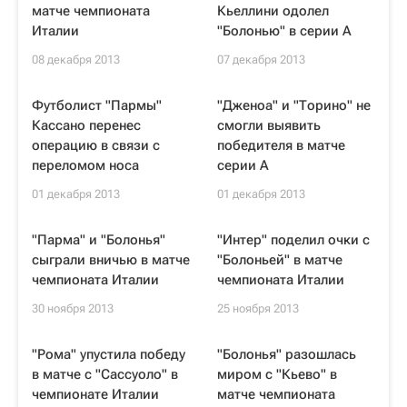
матче чемпионата
Кьеллини одолел
Италии
"Болонью" в серии А
08 декабря 2013
07 декабря 2013
Футболист "Пармы"
"Дженоа" и "Торино" не
Кассано перенес
смогли выявить
операцию в связи с
победителя в матче
переломом носа
серии А
01 декабря 2013
01 декабря 2013
"Парма" и "Болонья"
"Интер" поделил очки с
сыграли вничью в матче
"Болоньей" в матче
чемпионата Италии
чемпионата Италии
30 ноября 2013
25 ноября 2013
"Рома" упустила победу
"Болонья" разошлась
в матче с "Сассуоло" в
миром с "Кьево" в
чемпионате Италии
матче чемпионата