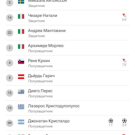
Микаэль Антонссон
5
Защитник
Чезаре Натали
14
64‎’‎
Защитник
Андреа Мантовани
22
Защитник
Архимеде Морлео
3
Полузащитник
Рене Крхин
4
78‎’‎
Полузащитник
Дьёрдь Гарич
8
Полузащитник
Диего Перес
15
Полузащитник
Лазарос Христодулопулос
19
Полузащитник
Джонатан Кристалдо
99
11‎’‎
24‎’‎
Полузащитник