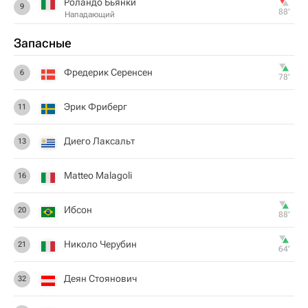
Роландо Бьянки
9
88‎’‎
Нападающий
Запасные
Фредерик Серенсен
6
78‎’‎
Эрик Фриберг
11
Диего Лаксальт
13
Matteo Malagoli
16
Ибсон
20
88‎’‎
Николо Черубин
21
64‎’‎
Деян Стоянович
32