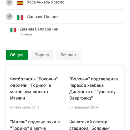
Хосе Анхель Креспо
75
Даниэле Папони
88
Давиде Баллардини
Тренер
Общее
Торино
Болонья
Футболисты "Болоньи"
"Болонья" подтвердила
одолели "Торино" в
переход хавбека
матче чемпионата
Диаманти в "Гуанчжоу
Италии
Эвергранд"
09 февраля 2014
07 февраля 2014
"Милан" поделил очки с
Фанатский сектор
"Торино" в матче
стадиона "Болоньи"