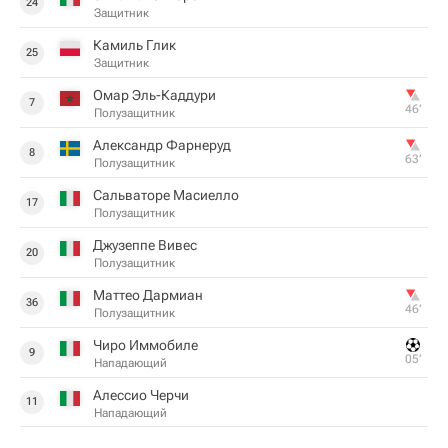
24
Защитник
Камиль Глик
25
Защитник
Омар Эль-Каддури
7
46‎’‎
Полузащитник
Александр Фарнеруд
8
63‎’‎
Полузащитник
Сальваторе Масиелло
17
Полузащитник
Джузеппе Вивес
20
Полузащитник
Маттео Дармиан
36
46‎’‎
Полузащитник
Чиро Иммобиле
9
05‎’‎
Нападающий
Алессио Черчи
11
Нападающий